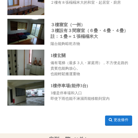
２樓有８張榻榻米大的和室・起居室・廚房
３樓寢室（一例）
３樓設有３間寢室（６疊・４疊・４疊）
註：１疊＝１張榻榻米大
陽台能夠晾乾衣物
1樓玄關
備有電梯（最多３人・家庭用），不方便走路的
貴賓也能夠放心。
也能輕鬆搬運重物
1樓停車場(能停3台)
1樓是停車場和入口
即使下雨也能不淋濕而能移動到室內
更改條件