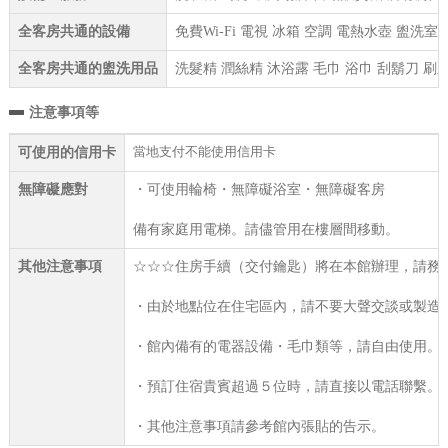
全客房共通的設備
免費Wi-Fi 電視 冰箱 空調 電熱水壺 盥
全客房共通的盥洗用品
洗髮精 潤絲精 沐浴露 毛巾 浴巾 刮鬍刀 刷
注意事項等
當地支付不能使用信用卡
可使用的信用卡
無障礙應對
・可使用輪椅・無障礙浴室・無障礙客房
備有家庭用電梯。請儘管用在樓層間移動。
其他注意事項
☆☆☆住房手續（交付鑰匙）將在本館辦理，請務
・由於地點位在住宅區內，請不要大聲交談或製造
・館內備有的電器設備・毛巾類等，請自由使用。
・預訂住宿貴賓超過５位時，請直接以電話聯繫。（石原：0
・其他注意事項請參考館內張貼的告示。