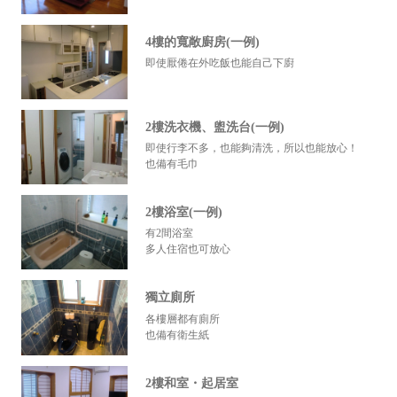
4樓的寬敞廚房(一例)
即使厭倦在外吃飯也能自己下廚
2樓洗衣機、盥洗台(一例)
即使行李不多，也能夠清洗，所以也能放心！
也備有毛巾
2樓浴室(一例)
有2間浴室
多人住宿也可放心
獨立廁所
各樓層都有廁所
也備有衛生紙
2樓和室・起居室