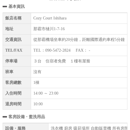
基本資訊
飯店名稱
Cozy Court Ishihara
地址
那霸市樋川1-7-16
交通資訊
從那霸機場坐車約20分鐘，距離國際通約車程5分鐘
TEL/FAX
TEL：090-5472-2824 FAX： -
停車場
３台 住宿者免費 １樓有屋簷
班車
沒有
客房總數
1棟
入住時間
14:00 ～ 23:00
退房時間
10:00
客房設備・盥洗用品
設備・服務
洗衣機 廚房 吸菸場所 自動販賣機 所有房間