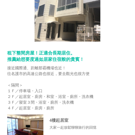
租下整間房屋！正適合長期居住。
推薦給想要度過如居家住宿般的貴賓！
接近國際通、距離那霸機場也近！
往名護市的高速公路也很近，要去觀光也很方便
＜隔間＞
１Ｆ／停車場・入口
２Ｆ／起居室・廚房・和室・浴室・廁所・洗衣機
３Ｆ／寢室３間・浴室・廁所・洗衣機
４Ｆ／起居室・廚房・廁所
4樓起居室
大家一起放鬆聊聊旅行的回憶