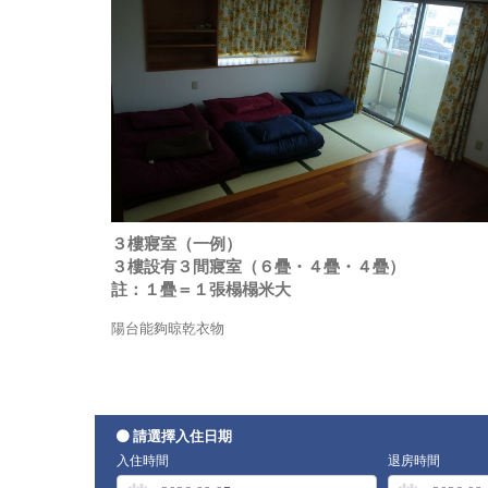
３樓寢室（一例）
３樓設有３間寢室（６疊・４疊・４疊）
註：１疊＝１張榻榻米大
陽台能夠晾乾衣物
請選擇入住日期
入住時間
退房時間