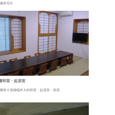
備有毛巾
2樓和室・起居室
樓有８張榻榻米大的和室・起居室・廚房