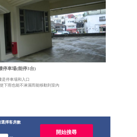
樓停車場(能停3台)
樓是停車場和入口
使下雨也能不淋濕而能移動到室內
請選擇客房數