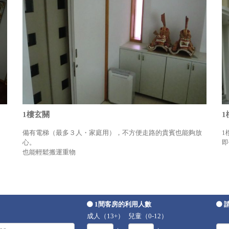
1樓玄關
1
備有電梯（最多３人・家庭用），不方便走路的貴賓也能夠放
1
心。
即
也能輕鬆搬運重物
1間客房的利用人數
成人（13+）
兒童（0-12）