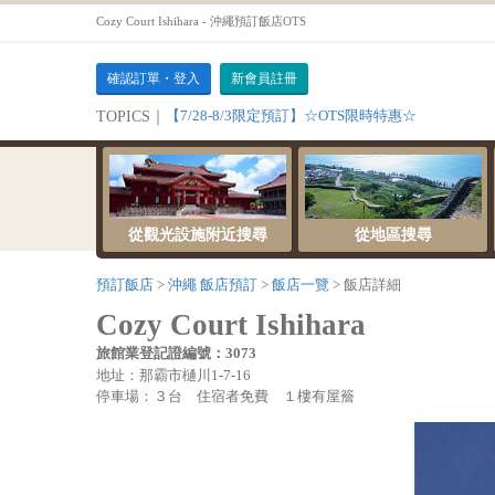
Cozy Court Ishihara - 沖繩預訂飯店OTS
確認訂單・登入
新會員註冊
【7/28-8/3限定預訂】☆OTS限時特惠☆
TOPICS｜
從觀光設施附近搜尋
從地區搜尋
預訂飯店
沖繩 飯店預訂
飯店一覽
飯店詳細
Cozy Court Ishihara
旅館業登記證編號：3073
地址：那霸市樋川1-7-16
停車場：３台 住宿者免費 １樓有屋簷