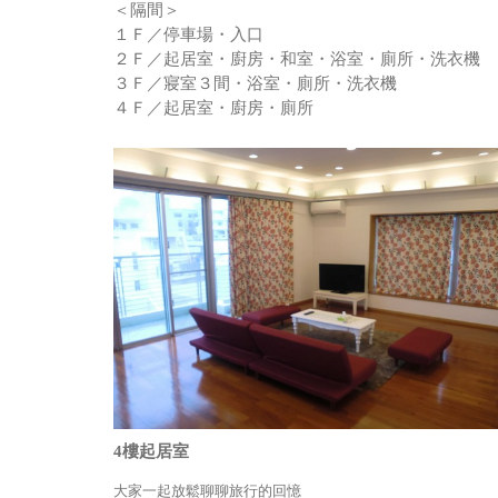
＜隔間＞
１Ｆ／停車場・入口
２Ｆ／起居室・廚房・和室・浴室・廁所・洗衣機
３Ｆ／寢室３間・浴室・廁所・洗衣機
４Ｆ／起居室・廚房・廁所
4樓起居室
大家一起放鬆聊聊旅行的回憶