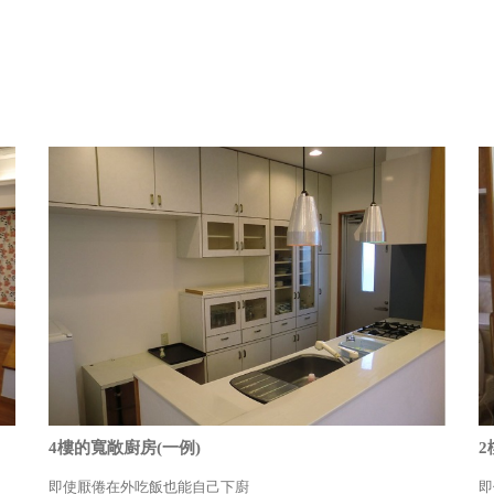
4樓的寬敞廚房(一例)
2
即使厭倦在外吃飯也能自己下廚
即