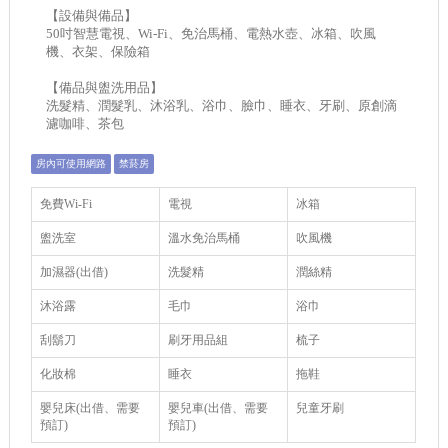
【設備與備品】
50吋智慧電視、Wi-Fi、免治馬桶、電熱水壺、冰箱、吹風
機、衣架、保險箱
【備品與盥洗用品】
洗髮精、潤髮乳、沐浴乳、浴巾、臉巾、睡衣、牙刷、原創滴
濾咖啡、茶包
房內可使用網路
禁菸房
免費Wi-Fi
電視
冰箱
盥洗室
溫水免治馬桶
吹風機
加濕器(出借)
洗髮精
潤絲精
沐浴露
毛巾
浴巾
刮鬍刀
刷牙用品組
梳子
化妝棉
睡衣
拖鞋
嬰兒床(出借、需要
嬰兒車(出借、需要
兒童牙刷
預訂)
預訂)