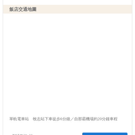
飯店交通地圖
單軌電車站 牧志站下車徒步6分鐘／自那霸機場約20分鐘車程