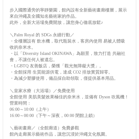
步入國際通旁的寧靜樂園，館內設有全新藝術畫廊樓層，展示
來自沖繩及全國知名藝術家的作品。
此外，全新大浴場免費開放，讓您身心徹底放鬆♪
＼Palm Royal 的 SDGs 永續行動／
・全樓層設有 飲水機，取代瓶裝水，客房內使用 易被人體吸
收的奈米水。
・以「Diversity Island OKINAWA」為願景，致力打造 共融社
會，不讓任何人被遺忘。
・LGBTQ 友善飯店，榮獲「觀光無障礙大獎」。
・全館採用 生質能源供電，達成 CO2 排放實質歸零。
・為減少塑膠使用，備品採自助領取，僅提供基本用品。
＼皇家水療（大浴場）／免費使用
全館使用 美肌美髮效果極佳的奈米水，並備有 Dyson 吹風機！
營業時間：
06:00～10:00（上午）
16:00～00:00（下午～深夜，00:00 閉館上鎖）
＼藝術畫廊／（全館廊道）免費參觀
館內走廊展示藝術作品，讓您沉浸於沖繩文化氛圍。