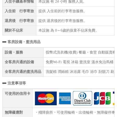
入住手續基本情報
本設施 有 24 小時 服務人員。
入住前 行李寄放
提供 入住前的行李寄放服務。
退房後 行李寄放
提供 退房後的行李寄放服務。
關於不佔床
本設施 為 0～6歲的孩童不佔床免費。
客房設備・盥洗用品
設備・服務
投幣式洗衣機(收費) 餐廳・食堂 自動販賣機 
全客房共通的設備
免費Wi-Fi 電視 冰箱 盥洗室 溫水免治馬桶
全客房共通的盥洗用品
洗髮精 潤絲精 沐浴露 毛巾 浴巾 刮鬍刀 刷
注意事項等
可使用的信用卡
無障礙應對
・殘障廁所・可使用輪椅・出借輪椅・無障礙停車位