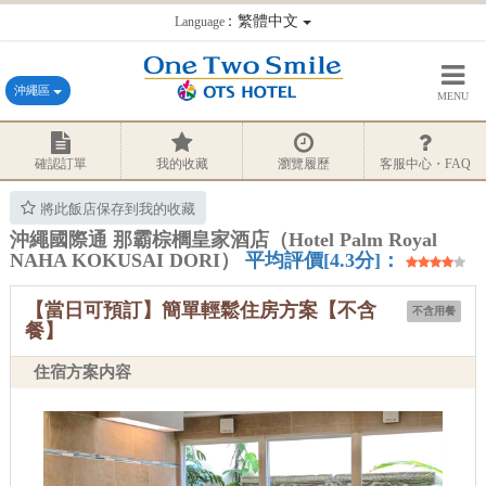
：繁體中文
Language
沖繩區
MENU
確認訂單
我的收藏
瀏覽履歷
客服中心・FAQ
將此飯店保存到我的收藏
沖繩國際通 那霸棕櫚皇家酒店（Hotel Palm Royal
NAHA KOKUSAI DORI）
平均評價[4.3分]：
【當日可預訂】簡單輕鬆住房方案【不含
不含用餐
餐】
住宿方案内容