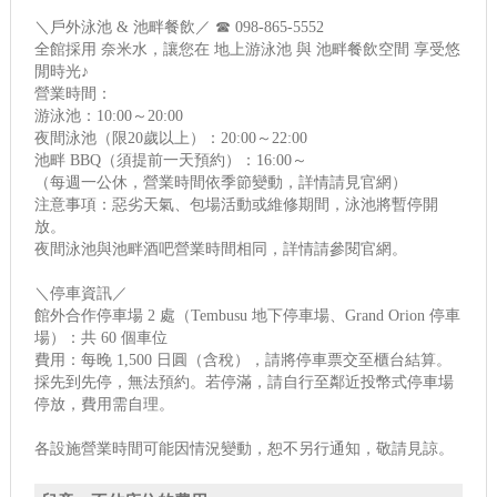
＼戶外泳池 & 池畔餐飲／ ☎ 098-865-5552
全館採用 奈米水，讓您在 地上游泳池 與 池畔餐飲空間 享受悠
閒時光♪
營業時間：
游泳池：10:00～20:00
夜間泳池（限20歲以上）：20:00～22:00
池畔 BBQ（須提前一天預約）：16:00～
（每週一公休，營業時間依季節變動，詳情請見官網）
注意事項：惡劣天氣、包場活動或維修期間，泳池將暫停開
放。
夜間泳池與池畔酒吧營業時間相同，詳情請參閱官網。
＼停車資訊／
館外合作停車場 2 處（Tembusu 地下停車場、Grand Orion 停車
場）：共 60 個車位
費用：每晚 1,500 日圓（含稅），請將停車票交至櫃台結算。
採先到先停，無法預約。若停滿，請自行至鄰近投幣式停車場
停放，費用需自理。
各設施營業時間可能因情況變動，恕不另行通知，敬請見諒。