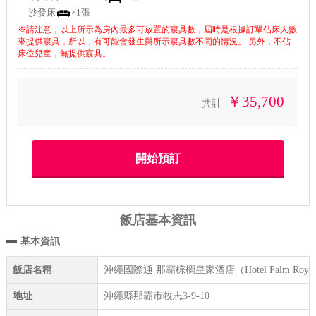
沙發床
×1張
※請注意，以上所示為房內最多可放置的寢具數，屆時是根據訂單佔床人數
來提供寢具，所以，有可能會發生與所示寢具數不同的情況。 另外，不佔
床位兒童，無提供寢具。
￥35,700
共計
飯店基本資訊
基本資訊
飯店名稱
沖繩國際通 那霸棕櫚皇家酒店（Hotel Palm Royal 
地址
沖繩縣那霸市牧志3-9-10