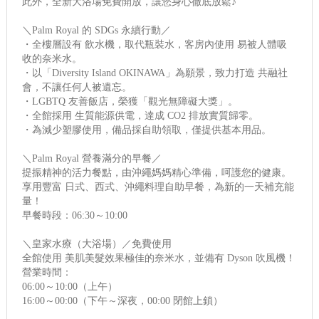
此外，全新大浴場免費開放，讓您身心徹底放鬆♪
＼Palm Royal 的 SDGs 永續行動／
・全樓層設有 飲水機，取代瓶裝水，客房內使用 易被人體吸
收的奈米水。
・以「Diversity Island OKINAWA」為願景，致力打造 共融社
會，不讓任何人被遺忘。
・LGBTQ 友善飯店，榮獲「觀光無障礙大獎」。
・全館採用 生質能源供電，達成 CO2 排放實質歸零。
・為減少塑膠使用，備品採自助領取，僅提供基本用品。
＼Palm Royal 營養滿分的早餐／
提振精神的活力餐點，由沖繩媽媽精心準備，呵護您的健康。
享用豐富 日式、西式、沖繩料理自助早餐，為新的一天補充能
量！
早餐時段：06:30～10:00
＼皇家水療（大浴場）／免費使用
全館使用 美肌美髮效果極佳的奈米水，並備有 Dyson 吹風機！
營業時間：
06:00～10:00（上午）
16:00～00:00（下午～深夜，00:00 閉館上鎖）