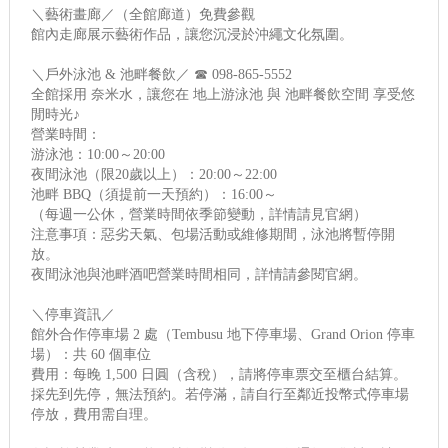
＼藝術畫廊／（全館廊道）免費參觀
館內走廊展示藝術作品，讓您沉浸於沖繩文化氛圍。
＼戶外泳池 & 池畔餐飲／ ☎ 098-865-5552
全館採用 奈米水，讓您在 地上游泳池 與 池畔餐飲空間 享受悠
閒時光♪
營業時間：
游泳池：10:00～20:00
夜間泳池（限20歲以上）：20:00～22:00
池畔 BBQ（須提前一天預約）：16:00～
（每週一公休，營業時間依季節變動，詳情請見官網）
注意事項：惡劣天氣、包場活動或維修期間，泳池將暫停開
放。
夜間泳池與池畔酒吧營業時間相同，詳情請參閱官網。
＼停車資訊／
館外合作停車場 2 處（Tembusu 地下停車場、Grand Orion 停車
場）：共 60 個車位
費用：每晚 1,500 日圓（含稅），請將停車票交至櫃台結算。
採先到先停，無法預約。若停滿，請自行至鄰近投幣式停車場
停放，費用需自理。