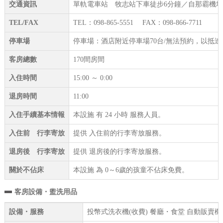
交通資訊
單軌電車站 牧志站下車徒步6分鐘／自那霸機場
TEL/FAX
TEL：098-865-5551 FAX：098-866-7711
停車場
停車場：酒店附近停車場70台/無法預約，以抵
客房總數
170間房間
入住時間
15:00 ～ 0:00
退房時間
11:00
入住手續基本情報
本設施 有 24 小時 服務人員。
入住前 行李寄放
提供 入住前的行李寄放服務。
退房後 行李寄放
提供 退房後的行李寄放服務。
關於不佔床
本設施 為 0～6歲的孩童不佔床免費。
客房設備・盥洗用品
設備・服務
投幣式洗衣機(收費) 餐廳・食堂 自動販賣機 