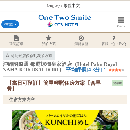
：繁體中文
Language
沖繩區
MENU
確認訂單
我的收藏
瀏覽履歷
客服中心・FAQ
將此飯店保存到我的收藏
沖繩國際通 那霸棕櫚皇家酒店（Hotel Palm Royal
NAHA KOKUSAI DORI）
平均評價[4.3分]：
【當日可預訂】簡單輕鬆住房方案【含早
含早餐
餐】
住宿方案内容