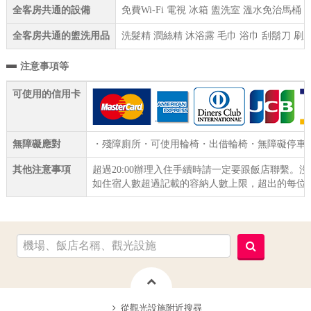
全客房共通的設備
免費Wi-Fi 電視 冰箱 盥洗室 溫水免治馬桶
全客房共通的盥洗用品
洗髮精 潤絲精 沐浴露 毛巾 浴巾 刮鬍刀 刷
注意事項等
可使用的信用卡
無障礙應對
・殘障廁所・可使用輪椅・出借輪椅・無障礙停車位
其他注意事項
超過20:00辦理入住手續時請一定要跟飯店聯繫。
如住宿人數超過記載的容納人數上限，超出的每位貴
從觀光設施附近搜尋