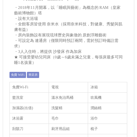
・2018年11月開幕，以「睡眠與藝術」為概念的 RAM（皇家
藝術博物館）塔
・設有大浴場
・全館客房皆使用 奈米水（採用奈米科技，對健康、秀髮與肌
膚有益）
・房內裝飾設有展現琉球歷史與象徵的 原創浮雕藝術
・可設定為 連通房（僅限同時預訂兩間，需於預訂時備註需
求）
・3人入住時，將提供 沙發床 作為加床
★ 可接受嬰幼兒同床（0歲～6歲未滿之兒童，每張床最多可同
睡1名孩童）
免費 WiFi
禁菸房
免費Wi-Fi
電視
冰箱
盥洗室
溫水免治馬桶
吹風機
加濕器(出借)
洗髮精
潤絲精
沐浴露
毛巾
浴巾
刮鬍刀
刷牙用品組
梳子