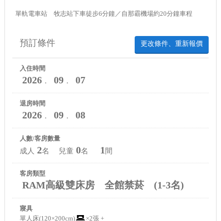
單軌電車站 牧志站下車徒步6分鐘／自那霸機場約20分鐘車程
預訂條件
更改條件、重新報價
入住時間
2026
09
07
．
．
退房時間
2026
09
08
．
．
人數/客房數量
2
0
1
成人
名 兒童
名
間
客房類型
RAM高級雙床房 全館禁菸 (1-3名)
寢具
單人床(120×200cm)
×2張 +