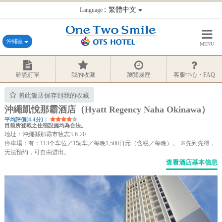
：繁體中文
Language
沖繩區
MENU
確認訂單
我的收藏
瀏覽履歷
客服中心・FAQ
將此飯店保存到我的收藏
沖繩凱悅那霸酒店（Hyatt Regency Naha Okinawa）
平均評價[4.4分]：
目前所登載之住宿設施均為合法。
地址：沖繩縣那霸市牧志3-6-20
停車場：有：113个车位／1辆车／每晚1,500日元（含税／每晚）。 ※先到先得，
无法预约，可自由进出。
查看酒店基本信息