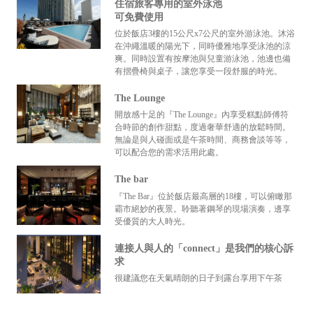
住宿旅客專用的室外泳池
可免費使用
位於飯店3樓的15公尺x7公尺的室外游泳池。沐浴
在沖繩溫暖的陽光下，同時優雅地享受泳池的涼
爽。同時設置有按摩池與兒童游泳池，池邊也備
有摺疊椅與桌子，讓您享受一段舒服的時光。
The Lounge
開放感十足的『The Lounge』內享受糕點師傅符
合時節的創作甜點，度過奢華舒適的放鬆時間。
無論是與人碰面或是午茶時間、商務會談等等，
可以配合您的需求活用此處。
The bar
『The Bar』位於飯店最高層的18樓，可以俯瞰那
霸市絕妙的夜景。聆聽著鋼琴的現場演奏，邊享
受優質的大人時光。
連接人與人的「connect」是我們的核心訴
求
很建議您在天氣晴朗的日子到露台享用下午茶