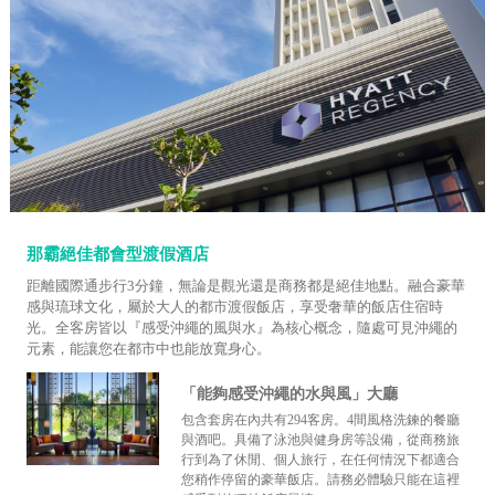
那霸絕佳都會型渡假酒店
距離國際通步行3分鐘，無論是觀光還是商務都是絕佳地點。融合豪華
感與琉球文化，屬於大人的都市渡假飯店，享受奢華的飯店住宿時
光。全客房皆以『感受沖繩的風與水』為核心概念，隨處可見沖繩的
元素，能讓您在都市中也能放寬身心。
「能夠感受沖繩的水與風」大廳
包含套房在內共有294客房。4間風格洗鍊的餐廳
與酒吧。具備了泳池與健身房等設備，從商務旅
行到為了休閒、個人旅行，在任何情況下都適合
您稍作停留的豪華飯店。請務必體驗只能在這裡