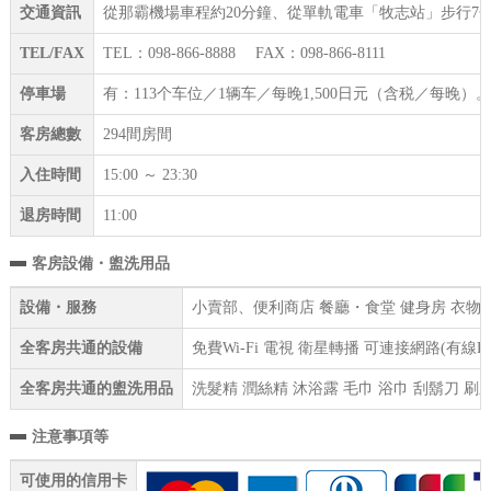
交通資訊
從那霸機場車程約20分鐘、從單軌電車「牧志站」步行7
TEL/FAX
TEL：098-866-8888 FAX：098-866-8111
停車場
有：113个车位／1辆车／每晚1,500日元（含税／每晚
客房總數
294間房間
入住時間
15:00 ～ 23:30
退房時間
11:00
客房設備・盥洗用品
設備・服務
小賣部、便利商店 餐廳・食堂 健身房 衣物送洗
全客房共通的設備
免費Wi-Fi 電視 衛星轉播 可連接網路(有線
全客房共通的盥洗用品
洗髮精 潤絲精 沐浴露 毛巾 浴巾 刮鬍刀 刷
注意事項等
可使用的信用卡