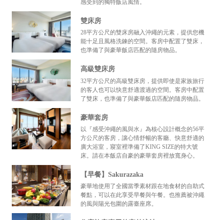
感受到的獨特飯店風情。
雙床房
28平方公尺的雙床房融入沖繩的元素，提供您機
能十足且風格洗鍊的空間。客房中配置了雙床，
也準備了與豪華飯店匹配的隨房物品。
高級雙床房
32平方公尺的高級雙床房，提供即使是家族旅行
的客人也可以快意舒適渡過的空間。客房中配置
了雙床，也準備了與豪華飯店匹配的隨房物品。
豪華套房
以『感受沖繩的風與水』為核心設計概念的56平
方公尺的客房，讓心情舒暢的客廳、快意舒適的
廣大浴室，寢室裡準備了KING SIZE的特大號
床。請在本飯店自豪的豪華套房裡放寬身心。
【早餐】Sakurazaka
豪華地使用了全國當季素材跟在地食材的自助式
餐點，可以在此享受早餐與午餐。也推薦被沖繩
的風與陽光包圍的露臺座席。