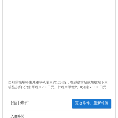
自那霸機場搭乘沖繩單軌電車約12分鐘，在縣廳前站或旭橋站下車
後徒步約5分鐘/單程￥260日元。計程車單程約10分鐘￥1100日元
預訂條件
更改條件、重新報價
入住時間