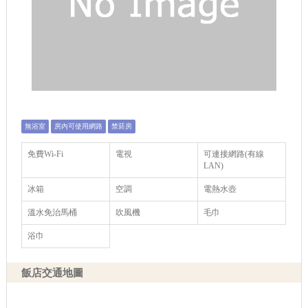
無浴室
房內可使用網路
禁菸房
免費Wi-Fi
電視
可連接網路(有線
LAN)
冰箱
空調
電熱水壺
溫水免治馬桶
吹風機
毛巾
浴巾
飯店交通地圖