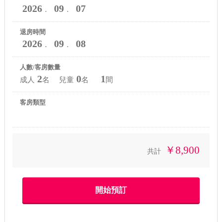
2026
09
07
．
．
退房時間
2026
09
08
．
．
人數/客房數量
2
0
1
成人
名 兒童
名
間
客房類型
￥8,900
共計