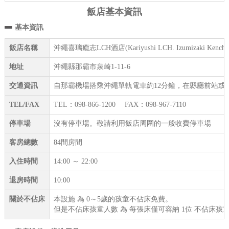
飯店基本資訊
基本資訊
飯店名稱
沖繩喜璃癒志LCH酒店(Kariyushi LCH. Izumizaki Kencho
地址
沖繩縣那霸市泉崎1-11-6
交通資訊
自那霸機場搭乘沖繩單軌電車約12分鐘，在縣廳前站或旭橋
TEL/FAX
TEL：098-866-1200 FAX：098-967-7110
停車場
沒有停車場。敬請利用飯店周圍的一般收費停車場
客房總數
84間房間
入住時間
14:00 ～ 22:00
退房時間
10:00
關於不佔床
本設施 為 0～5歲的孩童不佔床免費。
但是不佔床孩童人數 為 每張床僅可容納 1位 不佔床孩