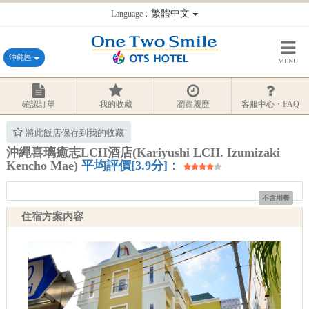
：繁體中文
Language
沖繩區
MENU
確認訂單
我的收藏
瀏覽履歷
客服中心・FAQ
將此飯店保存到我的收藏
沖繩喜璃癒志LCH酒店(Kariyushi LCH. Izumizaki
Kencho Mae)
平均評價[3.9分]：
不含用餐
住宿方案内容