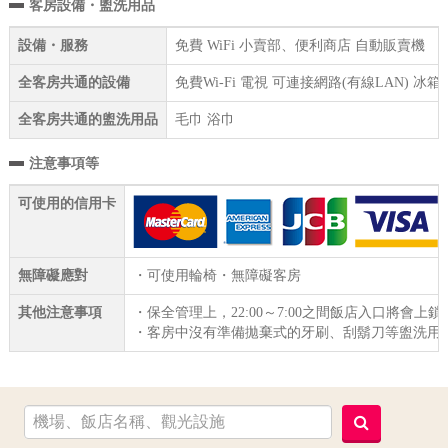
客房設備・盥洗用品
設備・服務
免費 WiFi 小賣部、便利商店 自動販賣機
全客房共通的設備
免費Wi-Fi 電視 可連接網路(有線LAN) 
全客房共通的盥洗用品
毛巾 浴巾
注意事項等
可使用的信用卡
無障礙應對
・可使用輪椅・無障礙客房
其他注意事項
・保全管理上，22:00～7:00之間飯店入口將會
・客房中沒有準備拋棄式的牙刷、刮鬍刀等盥洗用