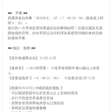
■■ 早餐 ■■
異國美食自助餐「AVANCE」/2F ＜7：00-10：00（最後進入時
間 9：30）＞
旅行的一大早就從美味豐盛的自助餐開始吧！在陽光灑落充滿
開放感的空間，好好享受以法式料理為基礎用沖繩的食材交織
的風味早餐。
■■ 施設・服務 ■■
【室外無邊際泳池】※3月-11月
【健身房】＜24小時營業＞ ※使用者僅限年滿16歲以上的客
人。
【孩童遊戲房 】＜6：00-21：00＞ ※孩童泳池3月-11月
【推薦NOVOTEL沖繩那霸的重點 】
・可以眺望那霸市位於首里山丘上安靜的環境
・步行可抵達世界遺產首里城
・房間皆使用席夢絲床墊＆記憶枕頭
・房間皆設置咖啡膠囊機