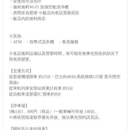
・皆使用今治毛巾
・備有無料Wi-Fi 加濕空氣清浄機
・房間皆為禁煙 ※飯店內有設置吸菸區
・飯店內的便利商店
※其他
・ATM ・投幣式洗衣機 ・客房服務
※各設施和設備以及營業時間，有可能在無事先預告的狀況下
而有所變更。
【交通方式】
從那霸機場開車 約25分・巴士約40分(系統號碼125號 普天間空
港線)
從單軌列車安里站搭乘計程車 約5分
從自動車道那霸IC 開車約8分
【停車場】
1晚1台1，000円（税込）/一般車輛可停放 140台。
※將依照抵達順序優先停放。無法事先預約請見諒。
【關於不占床的孩童】