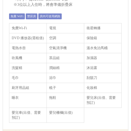
※3位以上入住時，將會準備折疊床
免費 WiFi
禁菸房
房內可使用網路
免費Wi-Fi
電視
衛星轉播
DVD 播放器(需租借)
空調
保險箱
電熱水壺
空氣清淨機
溫水免治馬桶
吹風機
茶品組
加濕器
洗髮精
潤絲精
沐浴露
毛巾
浴巾
刮鬍刀
刷牙用品組
梳子
化妝棉
睡衣
拖鞋
嬰兒床(出借、需要
預訂)
嬰兒車(出借、需要
嬰兒柵欄(出借)
預訂)