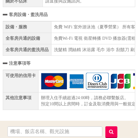
關於不佔床
請直接與設施諮詢。
客房設備・盥洗用品
設備・服務
免費 WiFi 室外游泳池（夏季營業） 所有
全客房共通的設備
免費Wi-Fi 電視 衛星轉播 DVD 播放器(
全客房共通的盥洗用品
洗髮精 潤絲精 沐浴露 毛巾 浴巾 刮鬍刀 刷
注意事項等
可使用的信用卡
其他注意事項
辦理入住手續超過24:00時，請務必聯繫飯店。
預定10間以上房間時，訂金及取消費用與一般規定