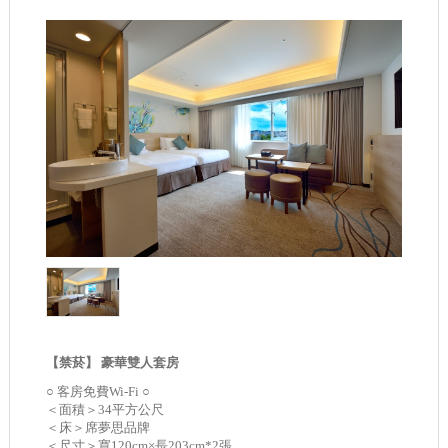
【禁菸】 豪華雙人套房
○ 客房免費Wi-Fi ○
＜面積＞34平方公尺
＜床＞席夢思品牌
＜尺寸＞寬120cm×長203cm*2張