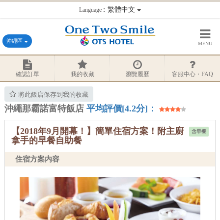
：繁體中文
Language
沖繩區
MENU
確認訂單
我的收藏
瀏覽履歷
客服中心・FAQ
將此飯店保存到我的收藏
沖繩那霸諾富特飯店
平均評價[4.2分]：
【2018年9月開幕！】簡單住宿方案！附主廚
含早餐
拿手的早餐自助餐
住宿方案内容