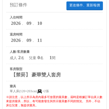
預訂條件
更改條件、重新報價
入住時間
2026
09
10
．
．
退房時間
2026
09
11
．
．
人數/客房數量
2
0
1
成人
名 兒童
名
間
客房類型
【禁菸】 豪華雙人套房
寢具
單人床(120×203cm)
×2張
※請注意，以上所示為房內最多可放置的寢具數，屆時是根據訂單佔床人數
來提供寢具，所以，有可能會發生與所示寢具數不同的情況。 另外，不佔
床位兒童，無提供寢具。