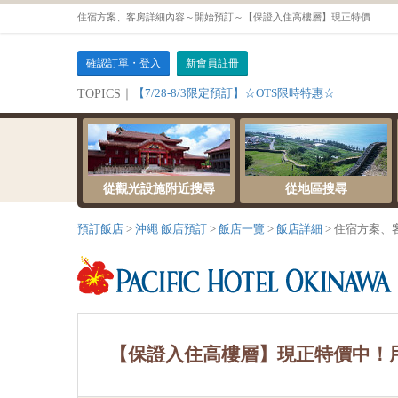
住宿方案、客房詳細內容～開始預訂～【保證入住高樓層】現正特價中！用親人的價格入住高品級客房☆【不含餐食】【】
確認訂單・登入
新會員註冊
【7/28-8/3限定預訂】☆OTS限時特惠☆
TOPICS｜
從觀光設施附近搜尋
從地區搜尋
預訂飯店
沖繩 飯店預訂
飯店一覽
飯店詳細
住宿方案、
【保證入住高樓層】現正特價中！