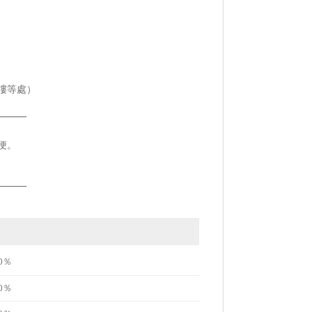
樓等處）
━━━
便。
━━━
0％
0％