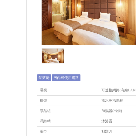
禁菸房
房內可使用網路
電視
可連接網路(有線LAN
檯燈
溫水免治馬桶
茶品組
加濕器(出借)
潤絲精
沐浴露
浴巾
刮鬍刀