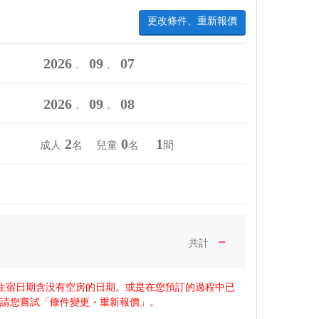
更改條件、重新報價
2026
09
07
．
．
2026
09
08
．
．
2
0
1
成人
名 兒童
名
間
－
共計
住宿日期含没有空房的日期。或是在您預訂的過程中已
，請您嘗試「條件變更・重新報價」。