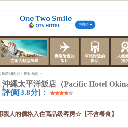
沖繩區
機場附近的
車站附近的
人氣
從飯店類型搜尋
飯店
飯店
排
客房詳細內容～開始預訂～
沖繩太平洋飯店（Pacific Hotel Oki
評價[3.8分]：
用親人的價格入住高品級客房☆【不含餐食】