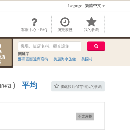
：繁體中文
Language
客服中心・FAQ
瀏覽履歷
我的收藏
關鍵字
飯店
那霸國際通商店街
美麗海水族館
美國村
名
nawa）
平均
將此飯店保存到我的收藏
不含用餐