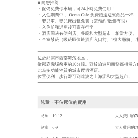
■ 向您推薦
・配備免費停車場，可24小時免費使用！
・入住期間中， Ocean Cafe 免費贈送迎賓飲品一杯
・嬰兒車、嬰兒床出租免費（需預約/數量有限）
・入住前和退房後可寄存行李
・酒店周邊有便利店、餐廳和大型超市，相當方便。
・全室禁菸（吸菸區位於酒店入口前、1樓大廳前、2
━━━━━━━━━━━━━━━━━━━━━━━
位於那霸市西部海濱地區，
從那霸機場乘車約10分鐘。對於旅遊和商務都相當方
此為多功能性質的城市度假酒店。
位置便利，步行即可到達波之上海灘和大型超市。
━━━━━━━━━━━━━━━━━━━━━━━
兒童・不佔床位的費用
兒童 10-12
大人費用的7
兒童 6-9
大人費用的7