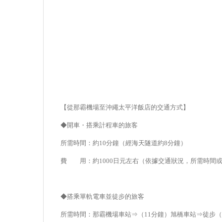
【從那霸機場至沖繩太平洋飯店的交通方式】
◆開車・搭乘計程車的旅客
所需時間：約10分鐘（經海天隧道約8分鐘）
費 用：約1000日元左右（依據交通狀況，所需時間
◆搭乘單軌電車並徒步的旅客
所需時間：那霸機場車站⇒（11分鐘）旭橋車站⇒徒步（