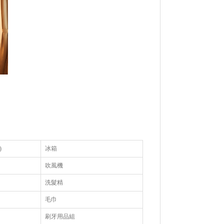
)
冰箱
吹風機
洗髮精
毛巾
刷牙用品組