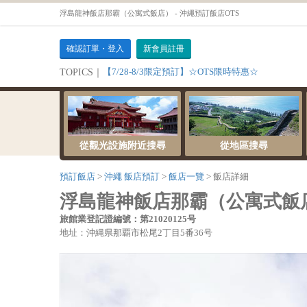
浮島龍神飯店那霸（公寓式飯店） - 沖繩預訂飯店OTS
確認訂單・登入
新會員註冊
【7/28-8/3限定預訂】☆OTS限時特惠☆
TOPICS｜
從觀光設施附近搜尋
從地區搜尋
預訂飯店
沖繩 飯店預訂
飯店一覽
飯店詳細
浮島龍神飯店那霸（公寓式飯
旅館業登記證編號：第21020125号
地址：沖縄県那覇市松尾2丁目5番36号