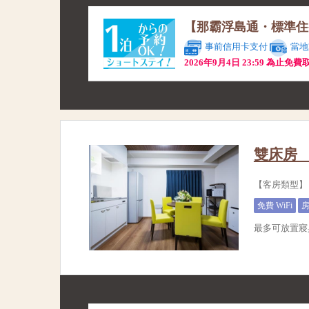
【那霸浮島通・標準住
事前信用卡支付
當地
2026年9月4日 23:59 為止免費
雙床房 
【客房類型】
免費 WiFi
最多可放置寢