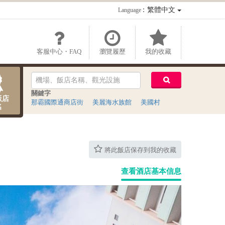
：繁體中文
Language
客服中心・FAQ
瀏覽履歷
我的收藏
關鍵字
飯店
那霸國際通商店街
美麗海水族館
美國村
名
將此飯店保存到我的收藏
查看酒店基本信息