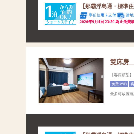
【那霸浮島通・標準住
事前信用卡支付
當地
2026年9月4日 23:59 為止免費
雙床房 
【客房類型】
免費 WiFi
最多可放置寢