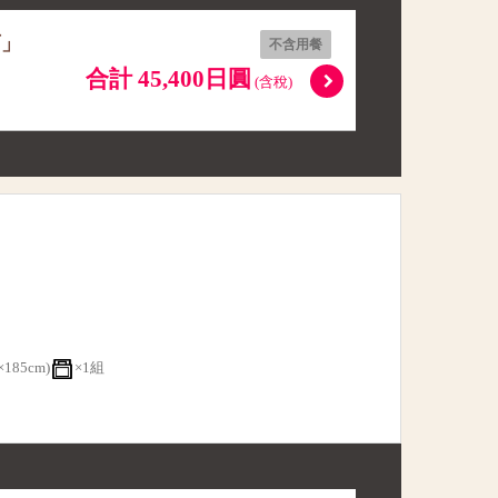
店」
不含用餐
合計 45,400日圓
(含稅)
185cm)
×1組