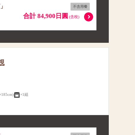
店」
不含用餐
合計 84,900日圓
(含稅)
視
185cm)
×1組