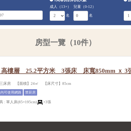
成人（13+）
兒童（0-12）
名
名
房型一覽（10件）
高樓層 25.2平方米 3張床 床寬850mm ｘ 3
三床房 【面積】24㎡ 【床尺寸】85cm
房內可使用網路
禁菸房
具
:
單人床(85×195cm)
×3張