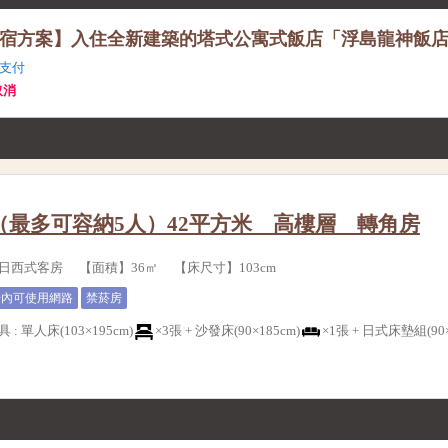
宿方案】入住全新建築的塔式公寓式飯店「浮島龍神飯
支付
取消
（最多可容納5人）42平方米 高樓層 轉角房
日西式客房 【面積】36㎡ 【床尺寸】103cm
房內可使用網路
禁菸房
具
:
單人床(103×195cm)
×3張 +
沙發床(90×185cm)
×1張 +
日式床墊組(90×