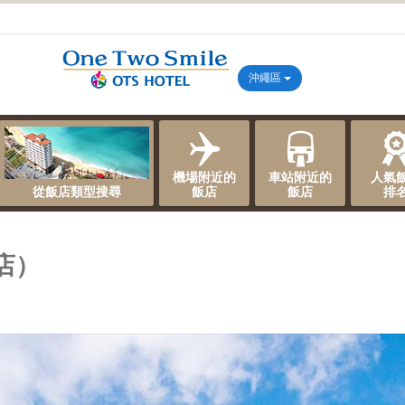
沖繩區
機場附近的
車站附近的
人氣
從飯店類型搜尋
飯店
飯店
排
店）