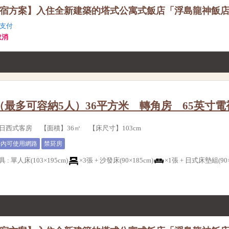
宿方案】入住全新建築的塔式公寓式飯店「浮島龍神飯
支付
取消
（最多可容納5人）36平方米 轉角房 65英寸電
日西式客房 【面積】36㎡ 【床尺寸】103cm
房內可使用網路
禁菸房
具
:
單人床(103×195cm)
×3張 +
沙發床(90×185cm)
×1張 +
日式床墊組(90×