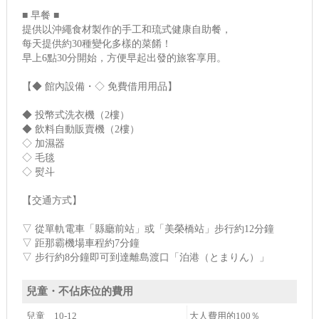
■ 早餐 ■
提供以沖繩食材製作的手工和琉式健康自助餐，
每天提供約30種變化多樣的菜餚！
早上6點30分開始，方便早起出發的旅客享用。
【◆ 館內設備・◇ 免費借用用品】
◆ 投幣式洗衣機（2樓）
◆ 飲料自動販賣機（2樓）
◇ 加濕器
◇ 毛毯
◇ 熨斗
【交通方式】
▽ 從單軌電車「縣廳前站」或「美榮橋站」步行約12分鐘
▽ 距那霸機場車程約7分鐘
▽ 步行約8分鐘即可到達離島渡口「泊港（とまりん）」
兒童・不佔床位的費用
兒童 10-12
大人費用的100％