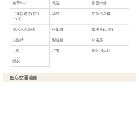
免費Wi-Fi
電視
衛星轉播
可連接網路(有線
冰箱
空氣清淨機
LAN)
溫水免治馬桶
吹風機
加濕器(出借)
洗髮精
潤絲精
沐浴露
毛巾
浴巾
刷牙用品組
睡衣
飯店交通地圖