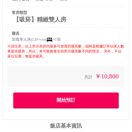
客房類型
【吸菸】精緻雙人房
寢具
加寬單人床(120×cm)
×1張
※請注意，以上所示為房內最多可放置的寢具數，屆時是根據訂單佔床人數
來提供寢具，所以，有可能會發生與所示寢具數不同的情況。 另外，不佔
床位兒童，無提供寢具。
￥10,800
共計
飯店基本資訊