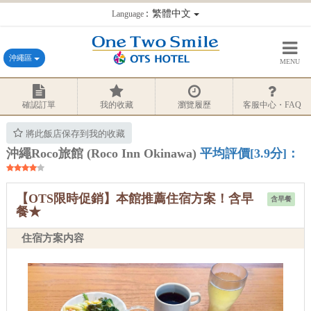
：繁體中文
Language
沖繩區
MENU
確認訂單
我的收藏
瀏覽履歷
客服中心・FAQ
將此飯店保存到我的收藏
沖繩Roco旅館 (Roco Inn Okinawa)
平均評價[3.9分]：
【OTS限時促銷】本館推薦住宿方案！含早
含早餐
餐★
住宿方案内容