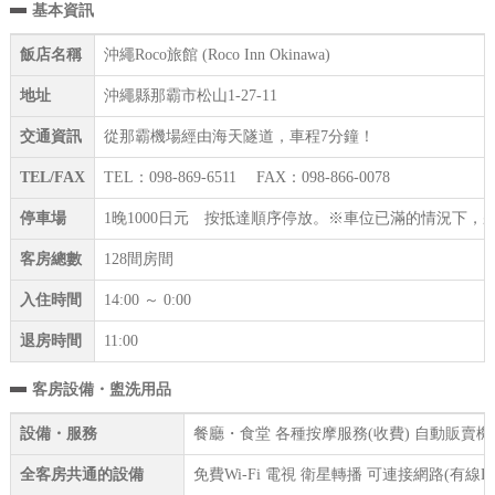
基本資訊
飯店名稱
沖繩Roco旅館 (Roco Inn Okinawa)
地址
沖繩縣那霸市松山1-27-11
交通資訊
從那霸機場經由海天隧道，車程7分鐘！
TEL/FAX
TEL：098-869-6511 FAX：098-866-0078
停車場
1晚1000日元 按抵達順序停放。※車位已滿的情況下
客房總數
128間房間
入住時間
14:00 ～ 0:00
退房時間
11:00
客房設備・盥洗用品
設備・服務
餐廳・食堂 各種按摩服務(收費) 自動販賣機 
全客房共通的設備
免費Wi-Fi 電視 衛星轉播 可連接網路(有線