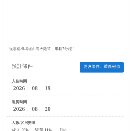
從那霸機場經由海天隧道，車程7分鐘！
預訂條件
更改條件、重新報價
入住時間
2026
08
19
．
．
退房時間
2026
08
20
．
．
人數/客房數量
2
0
1
成人
名 兒童
名
間