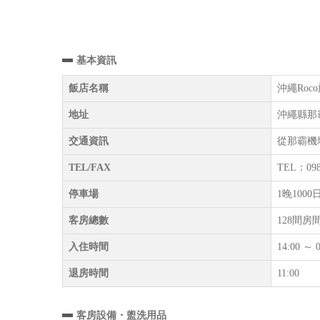
基本資訊
飯店名稱
沖繩Roco旅
地址
沖繩縣那霸
交通資訊
從那霸機
TEL/FAX
TEL：098
停車場
1晚10
客房總數
128間房
入住時間
14:00 ～ 0
退房時間
11:00
客房設備・盥洗用品