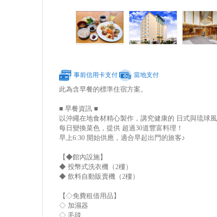
事前信用卡支付
當地支付
此為含早餐的標準住宿方案。
■ 早餐資訊 ■
以沖繩在地食材精心製作，講究健康的 日式與琉球風
每日變換菜色，提供 超過30道豐富料理！
早上6:30 開始供應，適合早起出門的旅客♪
【◆館內設施】
◆ 投幣式洗衣機（2樓）
◆ 飲料自動販賣機（2樓）
【◇免費租借用品】
◇ 加濕器
◇ 毛毯