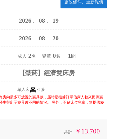
更改條件、重新報價
2026
08
19
．
．
2026
08
20
．
．
2
0
1
成人
名 兒童
名
間
【禁菸】經濟雙床房
單人床
×2張
為房內最多可放置的寢具數，屆時是根據訂單佔床人數來提供寢
發生與所示寢具數不同的情況。 另外，不佔床位兒童，無提供寢
￥13,700
共計