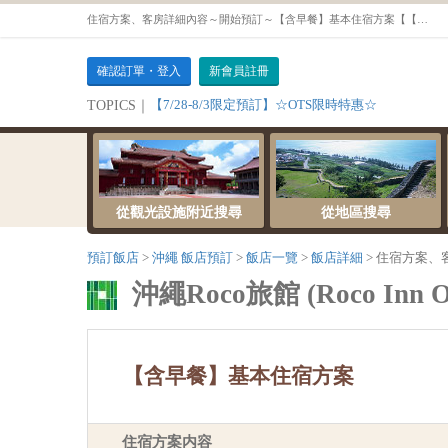
住宿方案、客房詳細內容～開始預訂～【含早餐】基本住宿方案【【禁菸】經濟雙床房】
確認訂單・登入
新會員註冊
【7/28-8/3限定預訂】☆OTS限時特惠☆
TOPICS｜
從觀光設施附近搜尋
從地區搜尋
預訂飯店
沖繩 飯店預訂
飯店一覽
飯店詳細
住宿方案、
沖繩Roco旅館 (Roco Inn O
【含早餐】基本住宿方案
住宿方案内容