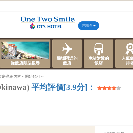
沖繩區
機場附近的
車站附近的
人氣
從飯店類型搜尋
飯店
飯店
排
客房詳細內容～開始預訂～
kinawa)
平均評價[3.9分]：