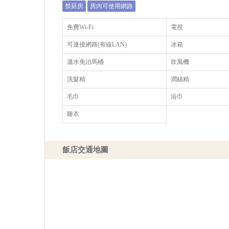
禁菸房
房內可使用網路
免費Wi-Fi
電視
可連接網路(有線LAN)
冰箱
溫水免治馬桶
吹風機
洗髮精
潤絲精
毛巾
浴巾
睡衣
飯店交通地圖