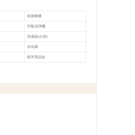
衛星轉播
空氣清淨機
加濕器(出借)
沐浴露
刷牙用品組