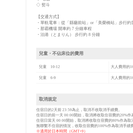
◇ 熨斗
【交通方式】
・單軌電車：從「縣廳前站」or「美榮橋站」步行約需 
・那霸機場 開車約 7 分鐘車程
・泊港（とまりん） 步行約 8 分鐘
兒童・不佔床位的費用
兒童 10-12
大人費用的1
兒童 6-9
大人費用的1
取消規定
住宿日的2天前 23:59為止，取消不收取消手續費。
住宿日的前一天 00:00開始，取消將收取住宿費的20%
住宿日當天 00:00開始，取消將收取住宿費的80%作為
無聯繫不住宿的情況，收取住宿費的100%作為取消手續
※適用於日本時間（GMT+9）