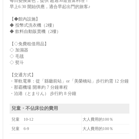
每日變換菜色，提供 超過30道豐富料理！
早上6:30 開始供應，適合早起出門的旅客♪
【◆館內設施】
◆ 投幣式洗衣機（2樓）
◆ 飲料自動販賣機（2樓）
【◇免費租借用品】
◇ 加濕器
◇ 毛毯
◇ 熨斗
【交通方式】
・單軌電車：從「縣廳前站」or「美榮橋站」步行約需 12 分鐘
・那霸機場 開車約 7 分鐘車程
・泊港（とまりん） 步行約 8 分鐘
兒童・不佔床位的費用
兒童 10-12
大人費用的100％
兒童 6-9
大人費用的100％