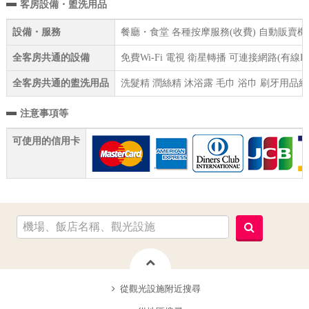
客房設備・盥洗用品
設備・服務
餐廳・食堂 各種按摩服務(收費) 自動販賣機 
全客房共通的設備
免費Wi-Fi 電視 衛星轉播 可連接網路(有線
全客房共通的盥洗用品
洗髮精 潤絲精 沐浴露 毛巾 浴巾 刷牙用品組
注意事項等
可使用的信用卡
從觀光設施附近搜尋