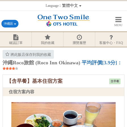
：繁體中文
Language
沖繩區
MENU
確認訂單
我的收藏
瀏覽履歷
客服中心・FAQ
將此飯店保存到我的收藏
沖繩Roco旅館 (Roco Inn Okinawa)
平均評價[3.9分]：
【含早餐】基本住宿方案
含早餐
住宿方案内容