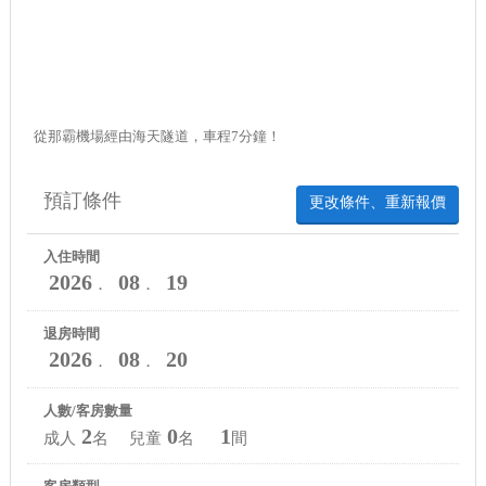
從那霸機場經由海天隧道，車程7分鐘！
預訂條件
更改條件、重新報價
入住時間
2026
08
19
．
．
退房時間
2026
08
20
．
．
人數/客房數量
2
0
1
成人
名 兒童
名
間