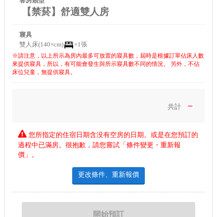
客房類型
【禁菸】舒適雙人房
寢具
雙人床(140×cm)
×1張
※請注意，以上所示為房內最多可放置的寢具數，屆時是根據訂單佔床人數
來提供寢具，所以，有可能會發生與所示寢具數不同的情況。 另外，不佔
床位兒童，無提供寢具。
－
共計
您所指定的住宿日期含没有空房的日期。或是在您預訂的
過程中已滿房。很抱歉，請您嘗試「條件變更・重新報
價」。
更改條件、重新報價