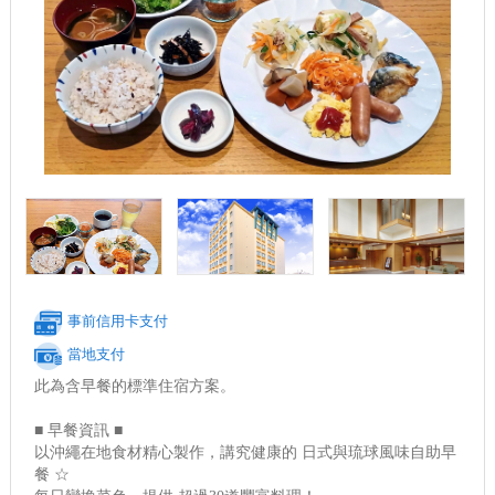
事前信用卡支付
當地支付
此為含早餐的標準住宿方案。
■ 早餐資訊 ■
以沖繩在地食材精心製作，講究健康的 日式與琉球風味自助早
餐 ☆