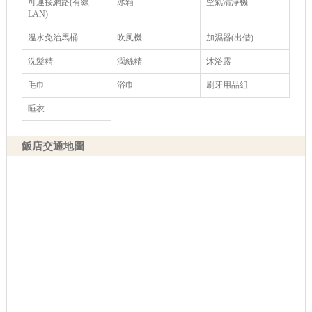
可連接網路(有線
冰箱
空氣清淨機
LAN)
溫水免治馬桶
吹風機
加濕器(出借)
洗髮精
潤絲精
沐浴露
毛巾
浴巾
刷牙用品組
睡衣
飯店交通地圖