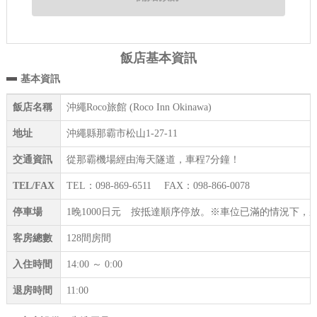
飯店基本資訊
基本資訊
飯店名稱
沖繩Roco旅館 (Roco Inn Okinawa)
地址
沖繩縣那霸市松山1-27-11
交通資訊
從那霸機場經由海天隧道，車程7分鐘！
TEL/FAX
TEL：098-869-6511 FAX：098-866-0078
停車場
1晚1000日元 按抵達順序停放。※車位已滿的情況下
客房總數
128間房間
入住時間
14:00 ～ 0:00
退房時間
11:00