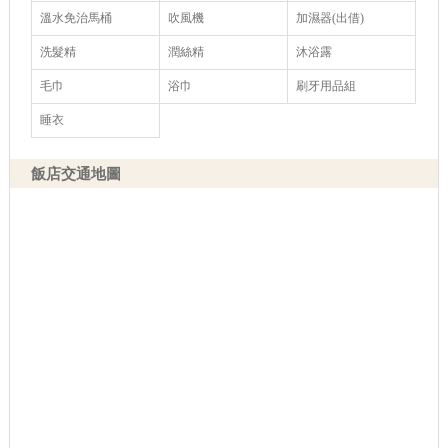
溫水免治馬桶
吹風機
加濕器(出借)
洗髮精
潤絲精
沐浴露
毛巾
浴巾
刷牙用品組
睡衣
飯店交通地圖