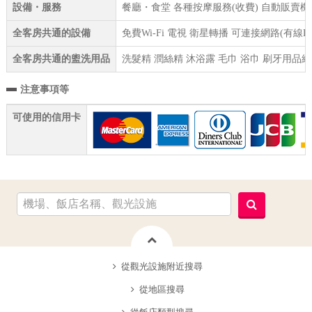
設備・服務
餐廳・食堂 各種按摩服務(收費) 自動販賣機 
全客房共通的設備
免費Wi-Fi 電視 衛星轉播 可連接網路(有線
全客房共通的盥洗用品
洗髮精 潤絲精 沐浴露 毛巾 浴巾 刷牙用品組
注意事項等
可使用的信用卡
從觀光設施附近搜尋
從地區搜尋