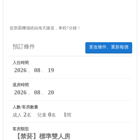
從那霸機場經由海天隧道，車程7分鐘！
預訂條件
更改條件、重新報價
入住時間
2026
08
19
．
．
退房時間
2026
08
20
．
．
人數/客房數量
2
0
1
成人
名 兒童
名
間
客房類型
【禁菸】標準雙人房