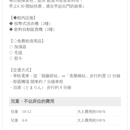
每日變換菜色，提供 超過30道豐富料理！
早上6:30 開始供應，適合早起出門的旅客♪
【◆館內設施】
◆ 投幣式洗衣機（2樓）
◆ 飲料自動販賣機（2樓）
【◇免費租借用品】
◇ 加濕器
◇ 毛毯
◇ 熨斗
【交通方式】
・單軌電車：從「縣廳前站」or「美榮橋站」步行約需 12 分鐘
・那霸機場 開車約 7 分鐘車程
・泊港（とまりん） 步行約 8 分鐘
兒童・不佔床位的費用
兒童 10-12
大人費用的100％
兒童 6-9
大人費用的100％