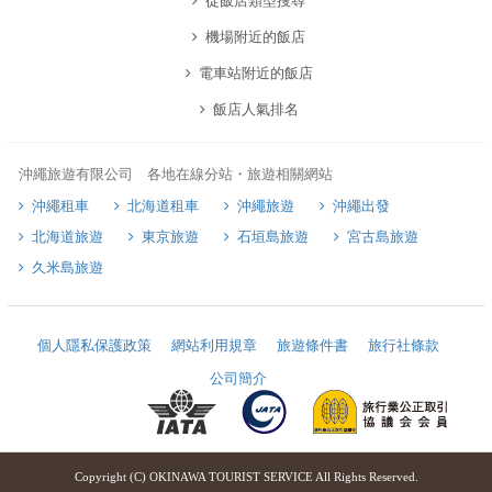
從飯店類型搜尋
機場附近的飯店
電車站附近的飯店
飯店人氣排名
沖繩旅遊有限公司 各地在線分站・旅遊相關網站
沖繩租車
北海道租車
沖繩旅遊
沖繩出發
北海道旅遊
東京旅遊
石垣島旅遊
宮古島旅遊
久米島旅遊
個人隱私保護政策
網站利用規章
旅遊條件書
旅行社條款
公司簡介
Copyright (C) OKINAWA TOURIST SERVICE All Rights Reserved.