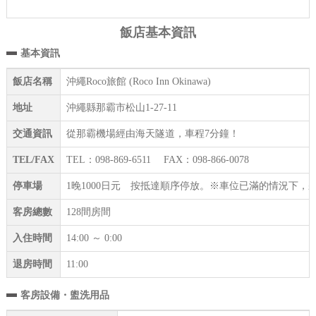
飯店基本資訊
基本資訊
飯店名稱
沖繩Roco旅館 (Roco Inn Okinawa)
地址
沖繩縣那霸市松山1-27-11
交通資訊
從那霸機場經由海天隧道，車程7分鐘！
TEL/FAX
TEL：098-869-6511 FAX：098-866-0078
停車場
1晚1000日元 按抵達順序停放。※車位已滿的情況下
客房總數
128間房間
入住時間
14:00 ～ 0:00
退房時間
11:00
客房設備・盥洗用品