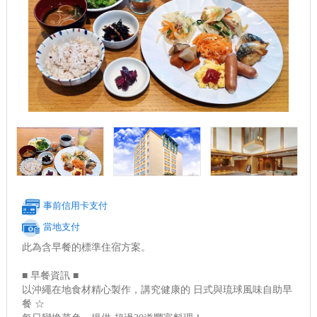
事前信用卡支付
當地支付
此為含早餐的標準住宿方案。
■ 早餐資訊 ■
以沖繩在地食材精心製作，講究健康的 日式與琉球風味自助早
餐 ☆