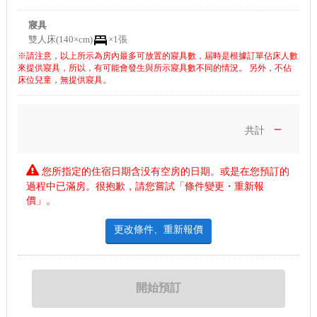
寢具
雙人床(140×cm)
×1張
※請注意，以上所示為房內最多可放置的寢具數，屆時是根據訂單佔床人數
來提供寢具，所以，有可能會發生與所示寢具數不同的情況。 另外，不佔
床位兒童，無提供寢具。
－
共計
您所指定的住宿日期含没有空房的日期。或是在您預訂的
過程中已滿房。很抱歉，請您嘗試「條件變更・重新報
價」。
更改條件、重新報價