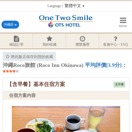
：繁體中文
Language
沖繩區
MENU
確認訂單
我的收藏
瀏覽履歷
客服中心・FAQ
將此飯店保存到我的收藏
沖繩Roco旅館 (Roco Inn Okinawa)
平均評價[3.9分]：
【含早餐】基本住宿方案
含早餐
住宿方案内容