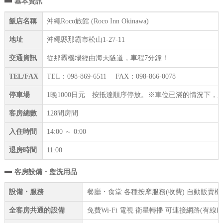
基本資訊
飯店名稱
沖繩Roco旅館 (Roco Inn Okinawa)
地址
沖繩縣那霸市松山1-27-11
交通資訊
從那霸機場經由海天隧道，車程7分鐘！
TEL/FAX
TEL：098-869-6511 FAX：098-866-0078
停車場
1晚1000日元 按抵達順序停放。※車位已滿的情況下
客房總數
128間房間
入住時間
14:00 ～ 0:00
退房時間
11:00
客房設備・盥洗用品
設備・服務
餐廳・食堂 各種按摩服務(收費) 自動販賣機 
全客房共通的設備
免費Wi-Fi 電視 衛星轉播 可連接網路(有線