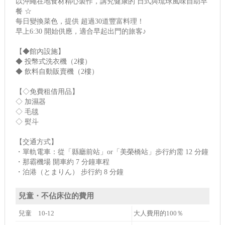
以沖繩在地食材精心製作，講究健康的 日式與琉球風味自助早
餐 ☆
每日變換菜色，提供 超過30道豐富料理！
早上6:30 開始供應，適合早起出門的旅客♪
【◆館內設施】
◆ 投幣式洗衣機（2樓）
◆ 飲料自動販賣機（2樓）
【◇免費租借用品】
◇ 加濕器
◇ 毛毯
◇ 熨斗
【交通方式】
・單軌電車：從「縣廳前站」or「美榮橋站」步行約需 12 分鐘
・那霸機場 開車約 7 分鐘車程
・泊港（とまりん） 步行約 8 分鐘
兒童・不佔床位的費用
兒童 10-12
大人費用的100％