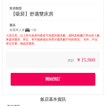
客房類型
【吸菸】舒適雙床房
寢具
加寬單人床
×2張
※請注意，以上所示為房內最多可放置的寢具數，屆時是根據訂單佔床人數
來提供寢具，所以，有可能會發生與所示寢具數不同的情況。 另外，不佔
床位兒童，無提供寢具。
￥15,900
共計
飯店基本資訊