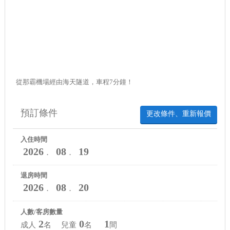
從那霸機場經由海天隧道，車程7分鐘！
預訂條件
更改條件、重新報價
入住時間
2026
08
19
．
．
退房時間
2026
08
20
．
．
人數/客房數量
2
0
1
成人
名 兒童
名
間