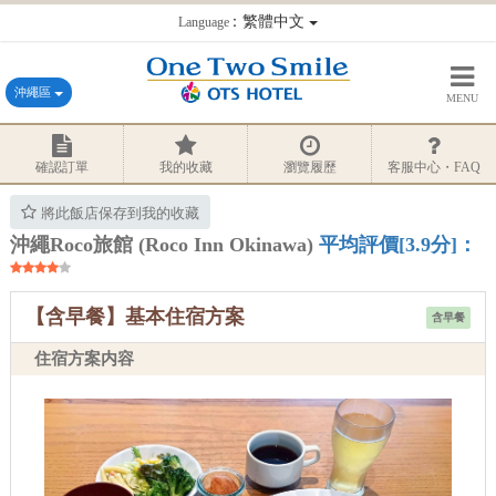
：繁體中文
Language
沖繩區
MENU
確認訂單
我的收藏
瀏覽履歷
客服中心・FAQ
將此飯店保存到我的收藏
沖繩Roco旅館 (Roco Inn Okinawa)
平均評價[3.9分]：
【含早餐】基本住宿方案
含早餐
住宿方案内容