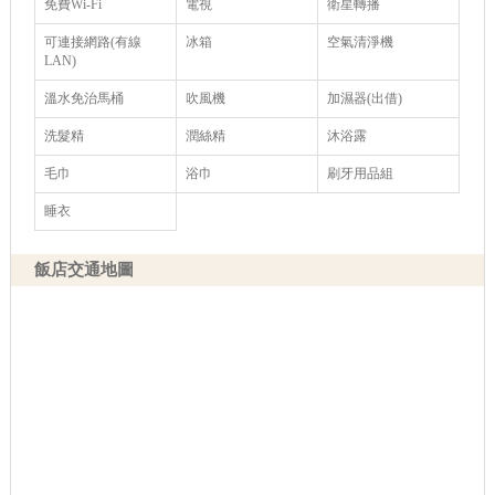
免費Wi-Fi
電視
衛星轉播
可連接網路(有線
冰箱
空氣清淨機
LAN)
溫水免治馬桶
吹風機
加濕器(出借)
洗髮精
潤絲精
沐浴露
毛巾
浴巾
刷牙用品組
睡衣
飯店交通地圖