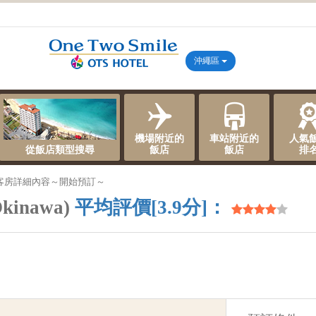
沖繩區
機場附近的
車站附近的
人氣
從飯店類型搜尋
飯店
飯店
排
客房詳細內容～開始預訂～
kinawa)
平均評價[3.9分]：