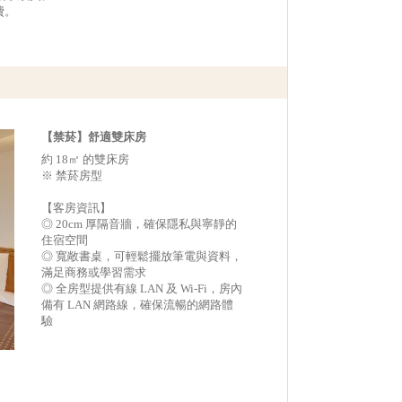
費。
【禁菸】舒適雙床房
約 18㎡ 的雙床房
※ 禁菸房型
【客房資訊】
◎ 20cm 厚隔音牆，確保隱私與寧靜的
住宿空間
◎ 寬敞書桌，可輕鬆擺放筆電與資料，
滿足商務或學習需求
◎ 全房型提供有線 LAN 及 Wi-Fi，房內
備有 LAN 網路線，確保流暢的網路體
驗