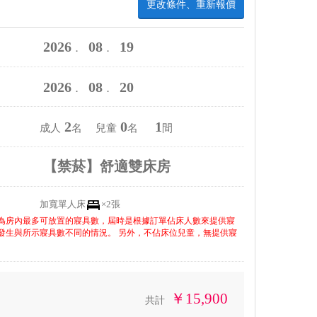
更改條件、重新報價
2026
08
19
．
．
2026
08
20
．
．
2
0
1
成人
名 兒童
名
間
【禁菸】舒適雙床房
加寬單人床
×2張
為房內最多可放置的寢具數，屆時是根據訂單佔床人數來提供寢
發生與所示寢具數不同的情況。 另外，不佔床位兒童，無提供寢
￥15,900
共計