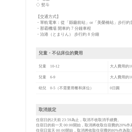
◇ 熨斗
【交通方式】
・單軌電車：從「縣廳前站」or「美榮橋站」步行約需 
・那霸機場 開車約 7 分鐘車程
・泊港（とまりん） 步行約 8 分鐘
兒童・不佔床位的費用
兒童 10-12
大人費用的1
兒童 6-9
大人費用的1
幼兒 0-5（不需要用餐和床位）
0日圓
取消規定
住宿日的2天前 23:59為止，取消不收取消手續費。
住宿日的前一天 00:00開始，取消將收取住宿費的20%
住宿日當天 00:00開始，取消將收取住宿費的80%作為