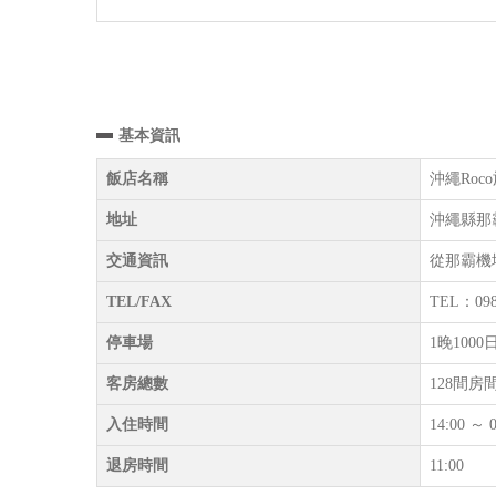
基本資訊
飯店名稱
沖繩Roco旅
地址
沖繩縣那霸
交通資訊
從那霸機
TEL/FAX
TEL：098
停車場
1晚10
客房總數
128間房
入住時間
14:00 ～ 0
退房時間
11:00