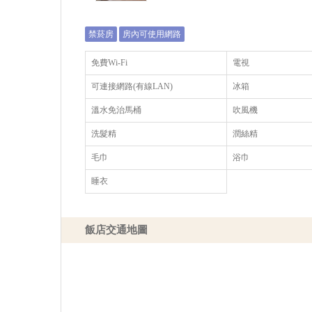
禁菸房
房內可使用網路
免費Wi-Fi
電視
可連接網路(有線LAN)
冰箱
溫水免治馬桶
吹風機
洗髮精
潤絲精
毛巾
浴巾
睡衣
飯店交通地圖