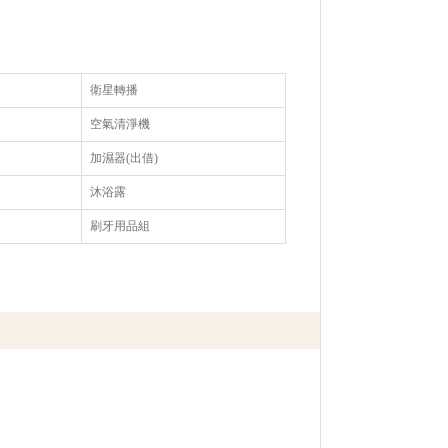
衛星轉播
空氣清淨機
加濕器(出借)
沐浴露
刷牙用品組