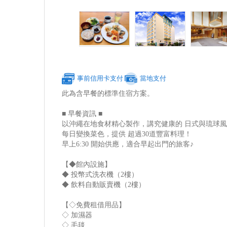
事前信用卡支付
當地支付
此為含早餐的標準住宿方案。
■ 早餐資訊 ■
以沖繩在地食材精心製作，講究健康的 日式與琉球風
每日變換菜色，提供 超過30道豐富料理！
早上6:30 開始供應，適合早起出門的旅客♪
【◆館內設施】
◆ 投幣式洗衣機（2樓）
◆ 飲料自動販賣機（2樓）
【◇免費租借用品】
◇ 加濕器
◇ 毛毯