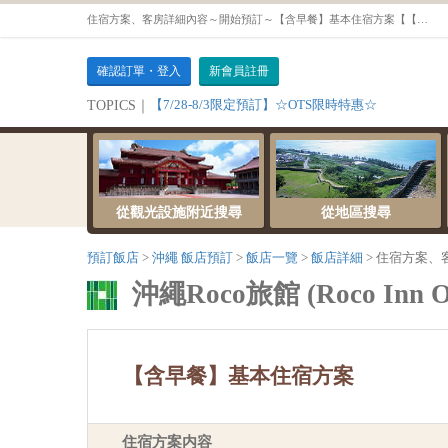
住宿方案、客房詳細內容～開始預訂～【含早餐】基本住宿方案【【禁菸】舒適雙床房】
確認訂單・登入
新會員註冊
【7/28-8/3限定預訂】☆OTS限時特惠☆
TOPICS｜
從觀光設施附近搜尋
從地區搜尋
預訂飯店
沖繩 飯店預訂
飯店一覽
飯店詳細
住宿方案、
沖繩Roco旅館 (Roco Inn O
【含早餐】基本住宿方案
住宿方案内容