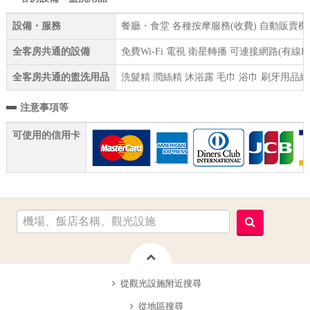
設備・服務
餐廳・食堂 各種按摩服務(收費) 自動販賣機 
全客房共通的設備
免費Wi-Fi 電視 衛星轉播 可連接網路(有線
全客房共通的盥洗用品
洗髮精 潤絲精 沐浴露 毛巾 浴巾 刷牙用品組
注意事項等
可使用的信用卡
從觀光設施附近搜尋
從地區搜尋