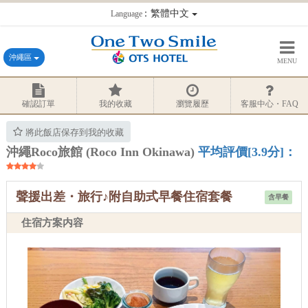
：繁體中文
Language
沖繩區
MENU
確認訂單
我的收藏
瀏覽履歷
客服中心・FAQ
將此飯店保存到我的收藏
沖繩Roco旅館 (Roco Inn Okinawa)
平均評價[3.9分]：
聲援出差・旅行♪附自助式早餐住宿套餐
含早餐
住宿方案内容