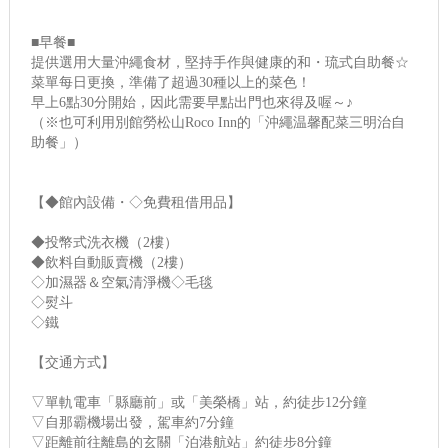
■早餐■
提供選用大量沖繩食材，堅持手作與健康的和・琉式自助餐☆
菜單每日更換，準備了超過30種以上的菜色！
早上6點30分開始，因此需要早點出門也來得及喔～♪
（※也可利用別館勞松山Roco Inn的「沖繩温馨配菜三明治自
助餐」）
【◆館內設備・◇免費租借用品】
◆投幣式洗衣機（2樓）
◆飲料自動販賣機（2樓）
◇加濕器＆空氣清淨機◇毛毯
◇熨斗
◇鐵
【交通方式】
▽單軌電車「縣廳前」或「美榮橋」站，約徒步12分鐘
▽自那霸機場出發，駕車約7分鐘
▽距離前往離島的玄關「泊港航站」約徒步8分鐘