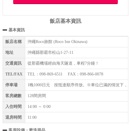
飯店基本資訊
基本資訊
飯店名稱
沖繩Roco旅館 (Roco Inn Okinawa)
地址
沖繩縣那霸市松山1-27-11
交通資訊
從那霸機場經由海天隧道，車程7分鐘！
TEL/FAX
TEL：098-869-6511 FAX：098-866-0078
停車場
1晚1000日元 按抵達順序停放。※車位已滿的情況下
客房總數
128間房間
入住時間
14:00 ～ 0:00
退房時間
11:00
客房設備・盥洗用品