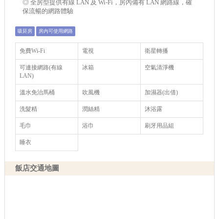
◎ 全房型提供有線 LAN 及 Wi-Fi，房內備有 LAN 網路線，確
保流暢的網路體驗
吸菸房
房內可使用網路
免費Wi-Fi
電視
衛星轉播
可連接網路(有線
冰箱
空氣清淨機
LAN)
溫水免治馬桶
吹風機
加濕器(出借)
洗髮精
潤絲精
沐浴露
毛巾
浴巾
刷牙用品組
睡衣
飯店交通地圖