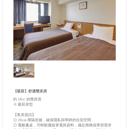
【吸菸】舒適雙床房
約 18㎡ 的雙床房
※ 吸菸房型
【客房資訊】
◎ 20cm 厚隔音牆，確保隱私與寧靜的住宿空間
◎ 寬敞書桌，可輕鬆擺放筆電與資料，滿足商務或學習需求