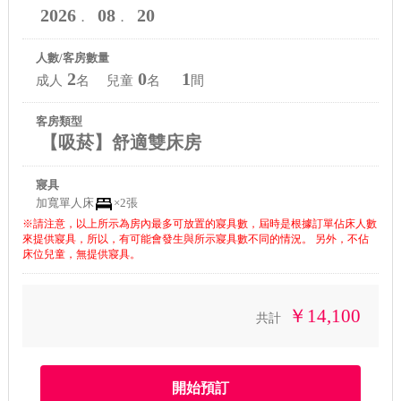
2026
08
20
．
．
人數/客房數量
2
0
1
成人
名 兒童
名
間
客房類型
【吸菸】舒適雙床房
寢具
加寬單人床
×2張
※請注意，以上所示為房內最多可放置的寢具數，屆時是根據訂單佔床人數
來提供寢具，所以，有可能會發生與所示寢具數不同的情況。 另外，不佔
床位兒童，無提供寢具。
￥14,100
共計