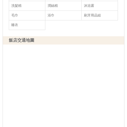
洗髮精
潤絲精
沐浴露
毛巾
浴巾
刷牙用品組
睡衣
飯店交通地圖