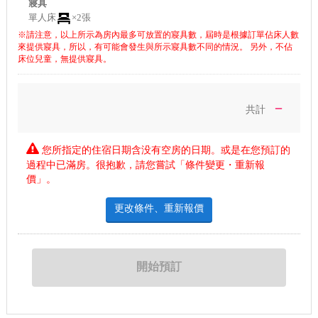
寢具
單人床
×2張
※請注意，以上所示為房內最多可放置的寢具數，屆時是根據訂單佔床人數
來提供寢具，所以，有可能會發生與所示寢具數不同的情況。 另外，不佔
床位兒童，無提供寢具。
－
共計
您所指定的住宿日期含没有空房的日期。或是在您預訂的
過程中已滿房。很抱歉，請您嘗試「條件變更・重新報
價」。
更改條件、重新報價