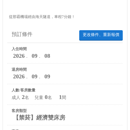
從那霸機場經由海天隧道，車程7分鐘！
預訂條件
更改條件、重新報價
入住時間
2026
09
08
．
．
退房時間
2026
09
09
．
．
人數/客房數量
2
0
1
成人
名 兒童
名
間
客房類型
【禁菸】經濟雙床房