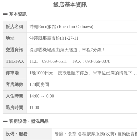
飯店基本資訊
基本資訊
飯店名稱
沖繩Roco旅館 (Roco Inn Okinawa)
地址
沖繩縣那霸市松山1-27-11
交通資訊
從那霸機場經由海天隧道，車程7分鐘！
TEL/FAX
TEL：098-869-6511 FAX：098-866-0078
停車場
1晚1000日元 按抵達順序停放。※車位已滿的情況下
客房總數
128間房間
入住時間
14:00 ～ 0:00
退房時間
11:00
客房設備・盥洗用品
設備・服務
餐廳・食堂 各種按摩服務(收費) 自動販賣機 