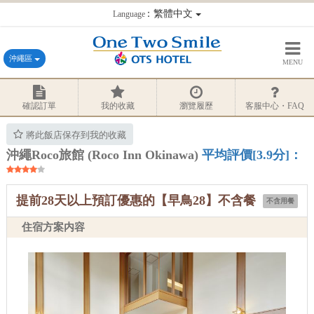
：繁體中文
Language
沖繩區
MENU
確認訂單
我的收藏
瀏覽履歷
客服中心・FAQ
將此飯店保存到我的收藏
沖繩Roco旅館 (Roco Inn Okinawa)
平均評價[3.9分]：
提前28天以上預訂優惠的【早鳥28】不含餐
不含用餐
住宿方案内容