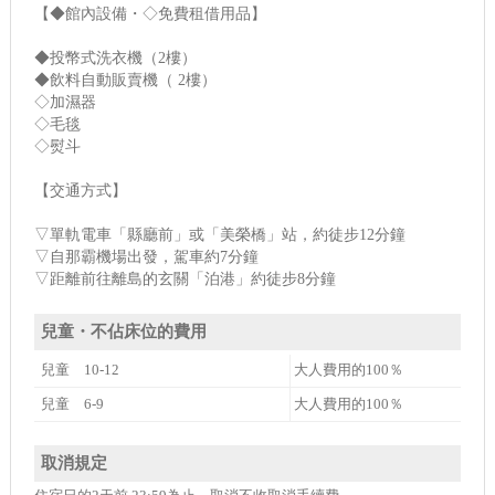
【◆館內設備・◇免費租借用品】
◆投幣式洗衣機（2樓）
◆飲料自動販賣機（ 2樓）
◇加濕器
◇毛毯
◇熨斗
【交通方式】
▽單軌電車「縣廳前」或「美榮橋」站，約徒步12分鐘
▽自那霸機場出發，駕車約7分鐘
▽距離前往離島的玄關「泊港」約徒步8分鐘
兒童・不佔床位的費用
兒童 10-12
大人費用的100％
兒童 6-9
大人費用的100％
取消規定