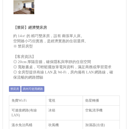
【禁菸】經濟雙床房
約 14㎡ 的 精巧雙床房，設有 兩張單人床。
空間雖小巧但實惠，是經濟實惠的住宿選擇。
※ 禁菸房型
【客房資訊】
◎ 20cm 厚隔音牆，確保隱私與寧靜的住宿空間
◎ 寬敞書桌，可輕鬆擺放筆電與資料，滿足商務或學習需求
◎ 全房型提供有線 LAN 及 Wi-Fi，房內備有 LAN 網路線，確
保流暢的網路體驗
禁菸房
房內可使用網路
免費Wi-Fi
電視
衛星轉播
可連接網路(有線
冰箱
空氣清淨機
LAN)
溫水免治馬桶
吹風機
加濕器(出借)