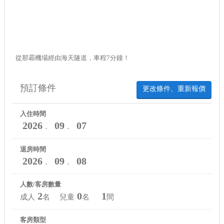
從那霸機場經由海天隧道，車程7分鐘！
預訂條件
更改條件、重新報價
入住時間
2026
09
07
．
．
退房時間
2026
09
08
．
．
人數/客房數量
2
0
1
成人
名 兒童
名
間
客房類型