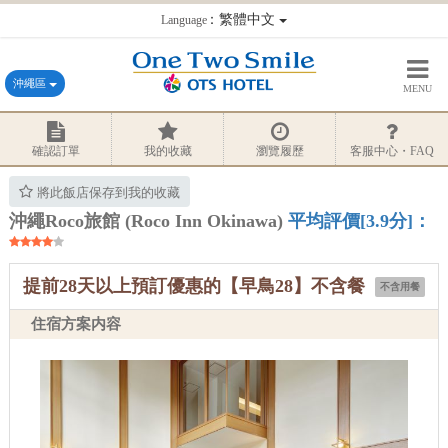
：繁體中文
Language
沖繩區
MENU
確認訂單
我的收藏
瀏覽履歷
客服中心・FAQ
將此飯店保存到我的收藏
沖繩Roco旅館 (Roco Inn Okinawa)
平均評價[3.9分]：
提前28天以上預訂優惠的【早鳥28】不含餐
不含用餐
住宿方案内容