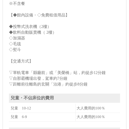
※不含餐
【◆館內設備・◇免費租借用品】
◆投幣式洗衣機（2樓）
◆飲料自動販賣機（ 2樓）
◇加濕器
◇毛毯
◇熨斗
【交通方式】
▽單軌電車「縣廳前」或「美榮橋」站，約徒步12分鐘
▽自那霸機場出發，駕車約7分鐘
▽距離前往離島的玄關「泊港」約徒步8分鐘
兒童・不佔床位的費用
兒童 10-12
大人費用的100％
兒童 6-9
大人費用的100％