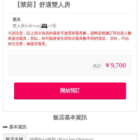
【禁菸】舒適雙人房
寢具
雙人床(140×cm)
×1張
※請注意，以上所示為房內最多可放置的寢具數，屆時是根據訂單佔床人數
來提供寢具，所以，有可能會發生與所示寢具數不同的情況。 另外，不佔
床位兒童，無提供寢具。
￥9,700
共計
飯店基本資訊
基本資訊
飯店名稱
沖繩Roco旅館 (Roco Inn Okinawa)