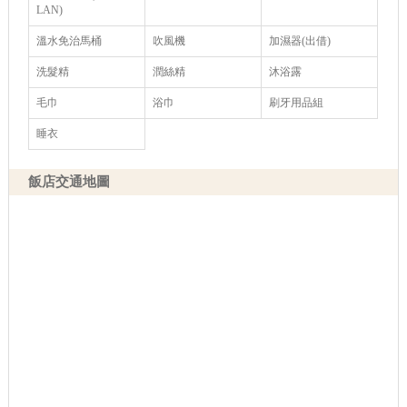
LAN)
溫水免治馬桶
吹風機
加濕器(出借)
洗髮精
潤絲精
沐浴露
毛巾
浴巾
刷牙用品組
睡衣
飯店交通地圖