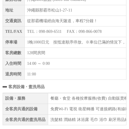
地址
沖繩縣那霸市松山1-27-11
交通資訊
從那霸機場經由海天隧道，車程7分鐘！
TEL/FAX
TEL：098-869-6511 FAX：098-866-0078
停車場
1晚1000日元 按抵達順序停放。※車位已滿的情況下
客房總數
128間房間
入住時間
14:00 ～ 0:00
退房時間
11:00
客房設備・盥洗用品
設備・服務
餐廳・食堂 各種按摩服務(收費) 自動販賣機 
全客房共通的設備
免費Wi-Fi 電視 衛星轉播 可連接網路(有線
全客房共通的盥洗用品
洗髮精 潤絲精 沐浴露 毛巾 浴巾 刷牙用品組