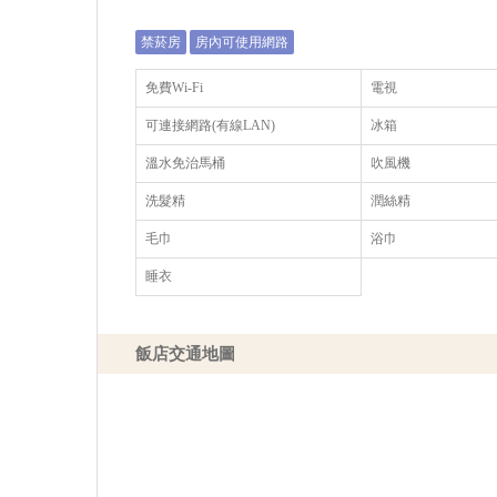
禁菸房
房內可使用網路
免費Wi-Fi
電視
可連接網路(有線LAN)
冰箱
溫水免治馬桶
吹風機
洗髮精
潤絲精
毛巾
浴巾
睡衣
飯店交通地圖