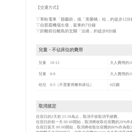
【交通方式】
▽單軌電車「縣廳前」或「美榮橋」站，約徒步12分
▽自那霸機場出發，駕車約7分鐘
▽距離前往離島的玄關「泊港」約徒步8分鐘
兒童・不佔床位的費用
兒童 10-12
大人費用的1
兒童 6-9
大人費用的1
幼兒 0-5（不需要用餐和床位）
0日圓
取消規定
住宿日的2天前 23:59為止，取消不收取消手續費。
住宿日的前一天 00:00開始，取消將收取住宿費的20%
住宿日當天 00:00開始，取消將收取住宿費的80%作為