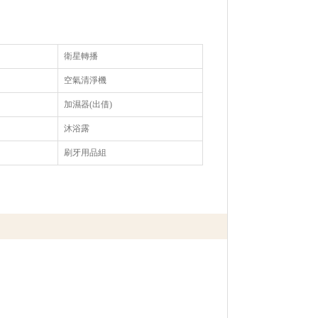
衛星轉播
空氣清淨機
加濕器(出借)
沐浴露
刷牙用品組