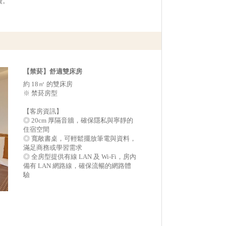
費。
【禁菸】舒適雙床房
約 18㎡ 的雙床房
※ 禁菸房型
【客房資訊】
◎ 20cm 厚隔音牆，確保隱私與寧靜的
住宿空間
◎ 寬敞書桌，可輕鬆擺放筆電與資料，
滿足商務或學習需求
◎ 全房型提供有線 LAN 及 Wi-Fi，房內
備有 LAN 網路線，確保流暢的網路體
驗