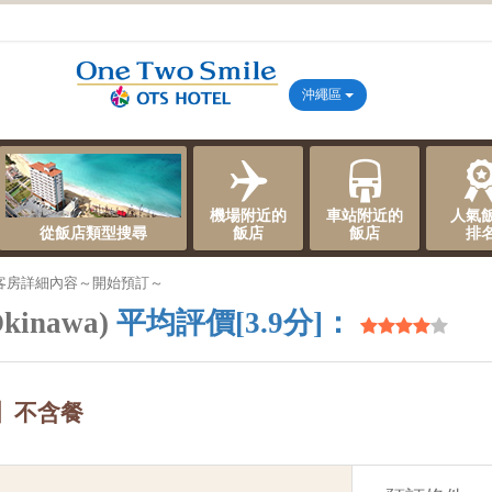
沖繩區
機場附近的
車站附近的
人氣
從飯店類型搜尋
飯店
飯店
排
客房詳細內容～開始預訂～
kinawa)
平均評價[3.9分]：
】不含餐