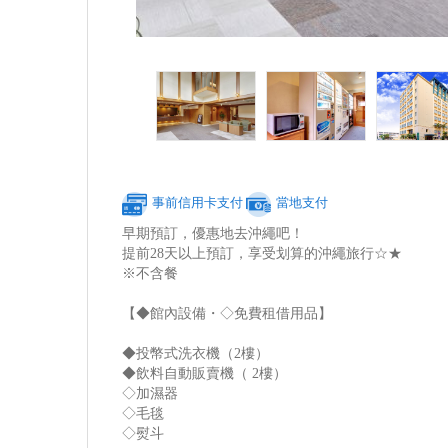
事前信用卡支付
當地支付
早期預訂，優惠地去沖繩吧！
提前28天以上預訂，享受划算的沖繩旅行☆★
※不含餐
【◆館內設備・◇免費租借用品】
◆投幣式洗衣機（2樓）
◆飲料自動販賣機（ 2樓）
◇加濕器
◇毛毯
◇熨斗