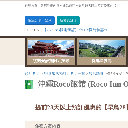
住宿方案、客房詳細內容～開始預訂～提前28天以上預訂優惠的【早鳥28】不含餐【【禁菸】舒適雙床房】
確認訂單・登入
新會員註冊
【7/28-8/3限定預訂】☆OTS限時特惠☆
TOPICS｜
從觀光設施附近搜尋
從地區搜尋
預訂飯店
沖繩 飯店預訂
飯店一覽
飯店詳細
住宿方案、
沖繩Roco旅館 (Roco Inn O
提前28天以上預訂優惠的【早鳥28
住宿方案内容