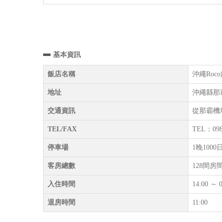
基本資訊
飯店名稱
沖繩Roco旅
地址
沖繩縣那霸
交通資訊
從那霸機
TEL/FAX
TEL：098
停車場
1晚10
客房總數
128間房
入住時間
14:00 ～ 0
退房時間
11:00