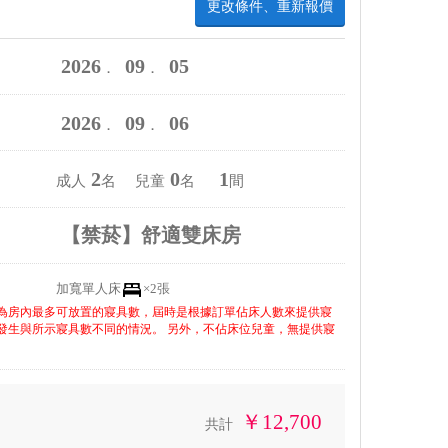
更改條件、重新報價
2026
09
05
．
．
2026
09
06
．
．
2
0
1
成人
名 兒童
名
間
【禁菸】舒適雙床房
加寬單人床
×2張
為房內最多可放置的寢具數，屆時是根據訂單佔床人數來提供寢
發生與所示寢具數不同的情況。 另外，不佔床位兒童，無提供寢
￥12,700
共計