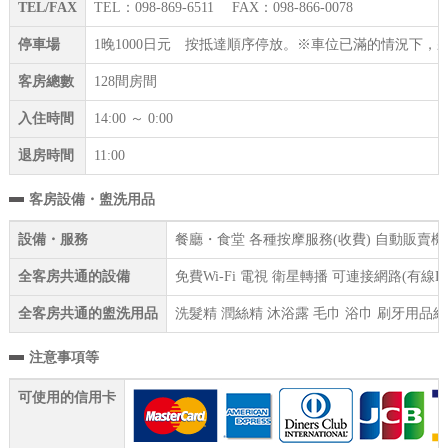
TEL/FAX
TEL：098-869-6511 FAX：098-866-0078
停車場
1晚1000日元 按抵達順序停放。※車位已滿的情況下
客房總數
128間房間
入住時間
14:00 ～ 0:00
退房時間
11:00
客房設備・盥洗用品
設備・服務
餐廳・食堂 各種按摩服務(收費) 自動販賣機 
全客房共通的設備
免費Wi-Fi 電視 衛星轉播 可連接網路(有線
全客房共通的盥洗用品
洗髮精 潤絲精 沐浴露 毛巾 浴巾 刷牙用品組
注意事項等
可使用的信用卡