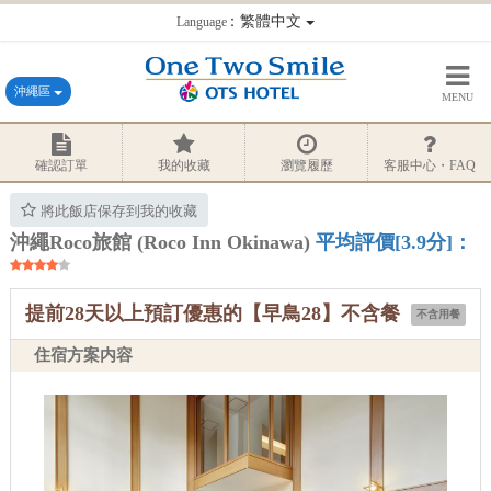
：繁體中文
Language
沖繩區
MENU
確認訂單
我的收藏
瀏覽履歷
客服中心・FAQ
將此飯店保存到我的收藏
沖繩Roco旅館 (Roco Inn Okinawa)
平均評價[3.9分]：
提前28天以上預訂優惠的【早鳥28】不含餐
不含用餐
住宿方案内容