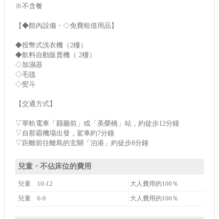
※不含餐
【◆館內設備・◇免費租借用品】
◆投幣式洗衣機（2樓）
◆飲料自動販賣機（ 2樓）
◇加濕器
◇毛毯
◇熨斗
【交通方式】
▽單軌電車「縣廳前」或「美榮橋」站，約徒步12分鐘
▽自那霸機場出發，駕車約7分鐘
▽距離前往離島的玄關「泊港」約徒步8分鐘
兒童・不佔床位的費用
兒童 10-12
大人費用的100％
兒童 6-9
大人費用的100％