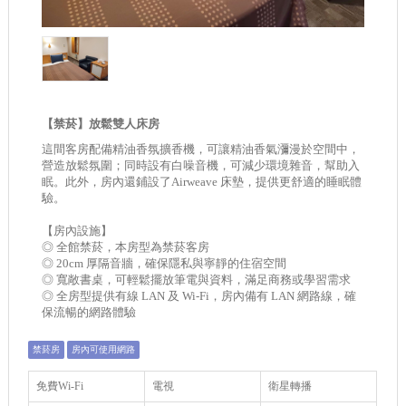
【禁菸】放鬆雙人床房
這間客房配備精油香氛擴香機，可讓精油香氣瀰漫於空間中，
營造放鬆氛圍；同時設有白噪音機，可減少環境雜音，幫助入
眠。此外，房內還鋪設了Airweave 床墊，提供更舒適的睡眠體
驗。
【房內設施】
◎ 全館禁菸，本房型為禁菸客房
◎ 20cm 厚隔音牆，確保隱私與寧靜的住宿空間
◎ 寬敞書桌，可輕鬆擺放筆電與資料，滿足商務或學習需求
◎ 全房型提供有線 LAN 及 Wi-Fi，房內備有 LAN 網路線，確
保流暢的網路體驗
禁菸房
房內可使用網路
免費Wi-Fi
電視
衛星轉播