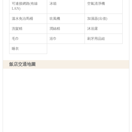
可連接網路(有線
冰箱
空氣清淨機
LAN)
溫水免治馬桶
吹風機
加濕器(出借)
洗髮精
潤絲精
沐浴露
毛巾
浴巾
刷牙用品組
睡衣
飯店交通地圖