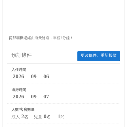
從那霸機場經由海天隧道，車程7分鐘！
預訂條件
更改條件、重新報價
入住時間
2026
09
06
．
．
退房時間
2026
09
07
．
．
人數/客房數量
2
0
1
成人
名 兒童
名
間