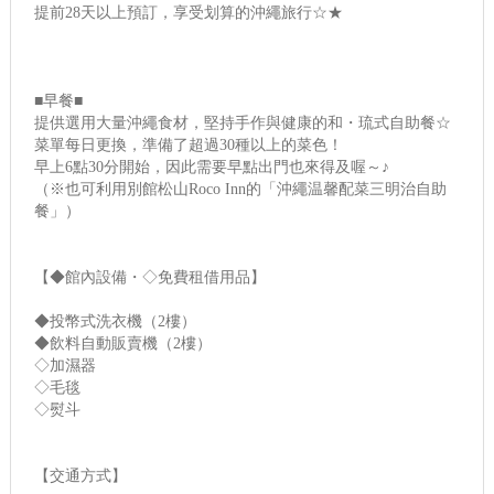
提前28天以上預訂，享受划算的沖繩旅行☆★
■早餐■
提供選用大量沖繩食材，堅持手作與健康的和・琉式自助餐☆
菜單每日更換，準備了超過30種以上的菜色！
早上6點30分開始，因此需要早點出門也來得及喔～♪
（※也可利用別館松山Roco Inn的「沖繩温馨配菜三明治自助
餐」）
【◆館內設備・◇免費租借用品】
◆投幣式洗衣機（2樓）
◆飲料自動販賣機（2樓）
◇加濕器
◇毛毯
◇熨斗
【交通方式】