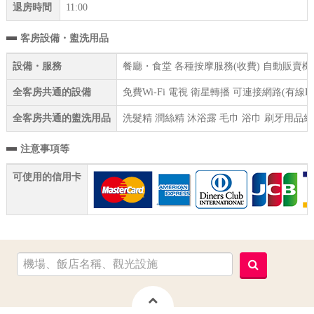
退房時間
11:00
客房設備・盥洗用品
設備・服務
餐廳・食堂 各種按摩服務(收費) 自動販賣機 
全客房共通的設備
免費Wi-Fi 電視 衛星轉播 可連接網路(有線
全客房共通的盥洗用品
洗髮精 潤絲精 沐浴露 毛巾 浴巾 刷牙用品組
注意事項等
可使用的信用卡