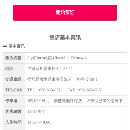
飯店基本資訊
基本資訊
飯店名稱
沖繩Roco旅館 (Roco Inn Okinawa)
地址
沖繩縣那霸市松山1-27-11
交通資訊
從那霸機場經由海天隧道，車程7分鐘！
TEL/FAX
TEL：098-869-6511 FAX：098-866-0078
停車場
1晚1000日元 按抵達順序停放。※車位已滿的情況下
客房總數
128間房間
入住時間
14:00 ～ 0:00