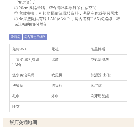
【客房資訊】
◎ 20cm 厚隔音牆，確保隱私與寧靜的住宿空間
◎ 寬敞書桌，可輕鬆擺放筆電與資料，滿足商務或學習需求
◎ 全房型提供有線 LAN 及 Wi-Fi，房內備有 LAN 網路線，確
保流暢的網路體驗
吸菸房
房內可使用網路
免費Wi-Fi
電視
衛星轉播
可連接網路(有線
冰箱
空氣清淨機
LAN)
溫水免治馬桶
吹風機
加濕器(出借)
洗髮精
潤絲精
沐浴露
毛巾
浴巾
刷牙用品組
睡衣
飯店交通地圖