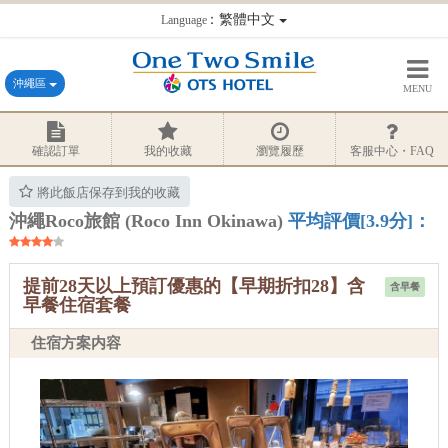
：繁體中文
Language
沖繩區
MENU
確認訂單
我的收藏
瀏覽履歷
客服中心・FAQ
將此飯店保存到我的收藏
沖繩Roco旅館 (Roco Inn Okinawa)
平均評價[3.9分]：
提前28天以上預訂優惠的【早期折扣28】含
含早餐
早餐住宿套餐
住宿方案内容