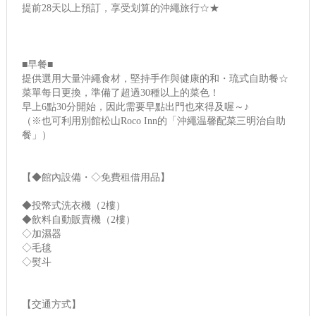
提前28天以上預訂，享受划算的沖繩旅行☆★
■早餐■
提供選用大量沖繩食材，堅持手作與健康的和・琉式自助餐☆
菜單每日更換，準備了超過30種以上的菜色！
早上6點30分開始，因此需要早點出門也來得及喔～♪
（※也可利用別館松山Roco Inn的「沖繩温馨配菜三明治自助
餐」）
【◆館內設備・◇免費租借用品】
◆投幣式洗衣機（2樓）
◆飲料自動販賣機（2樓）
◇加濕器
◇毛毯
◇熨斗
【交通方式】