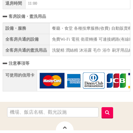
退房時間
11:00
客房設備・盥洗用品
設備・服務
餐廳・食堂 各種按摩服務(收費) 自動販賣機 
全客房共通的設備
免費Wi-Fi 電視 衛星轉播 可連接網路(有線
全客房共通的盥洗用品
洗髮精 潤絲精 沐浴露 毛巾 浴巾 刷牙用品組
注意事項等
可使用的信用卡