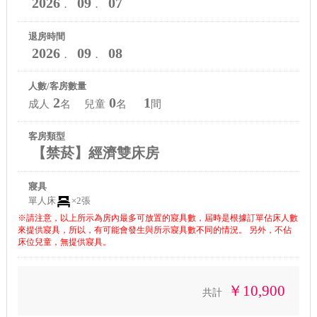
2026
09
07
．
．
退房時間
2026
09
08
．
．
人數/客房數量
2
0
1
成人
名 兒童
名
間
客房類型
【禁菸】經濟雙床房
寢具
單人床
×2張
※請注意，以上所示為房內最多可放置的寢具數，屆時是根據訂單佔床人數
來提供寢具，所以，有可能會發生與所示寢具數不同的情況。 另外，不佔
床位兒童，無提供寢具。
￥10,900
共計