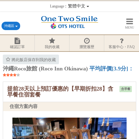
：繁體中文
Language
沖繩區
MENU
確認訂單
我的收藏
瀏覽履歷
客服中心・FAQ
將此飯店保存到我的收藏
沖繩Roco旅館 (Roco Inn Okinawa)
平均評價[3.9分]：
提前28天以上預訂優惠的【早期折扣28】含
含早餐
早餐住宿套餐
住宿方案内容