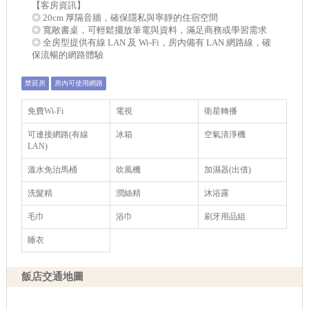
【客房資訊】
◎ 20cm 厚隔音牆，確保隱私與寧靜的住宿空間
◎ 寬敞書桌，可輕鬆擺放筆電與資料，滿足商務或學習需求
◎ 全房型提供有線 LAN 及 Wi-Fi，房內備有 LAN 網路線，確
保流暢的網路體驗
禁菸房
房內可使用網路
免費Wi-Fi
電視
衛星轉播
可連接網路(有線
冰箱
空氣清淨機
LAN)
溫水免治馬桶
吹風機
加濕器(出借)
洗髮精
潤絲精
沐浴露
毛巾
浴巾
刷牙用品組
睡衣
飯店交通地圖