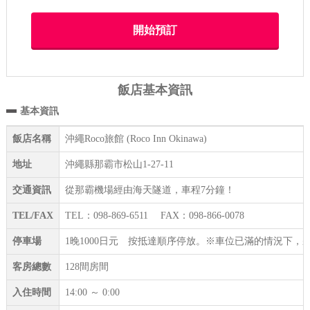
飯店基本資訊
基本資訊
飯店名稱
沖繩Roco旅館 (Roco Inn Okinawa)
地址
沖繩縣那霸市松山1-27-11
交通資訊
從那霸機場經由海天隧道，車程7分鐘！
TEL/FAX
TEL：098-869-6511 FAX：098-866-0078
停車場
1晚1000日元 按抵達順序停放。※車位已滿的情況下
客房總數
128間房間
入住時間
14:00 ～ 0:00