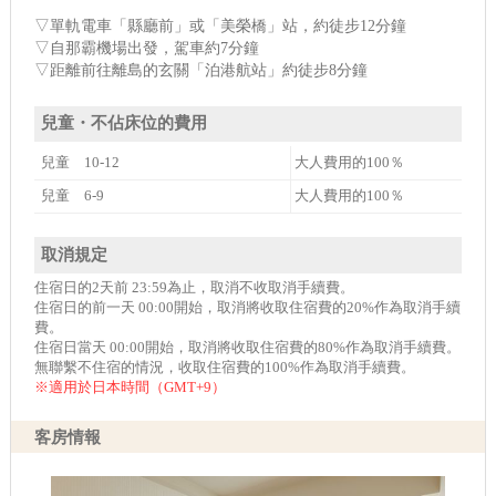
▽單軌電車「縣廳前」或「美榮橋」站，約徒步12分鐘
▽自那霸機場出發，駕車約7分鐘
▽距離前往離島的玄關「泊港航站」約徒步8分鐘
兒童・不佔床位的費用
兒童 10-12
大人費用的100％
兒童 6-9
大人費用的100％
取消規定
住宿日的2天前 23:59為止，取消不收取消手續費。
住宿日的前一天 00:00開始，取消將收取住宿費的20%作為取消手續
費。
住宿日當天 00:00開始，取消將收取住宿費的80%作為取消手續費。
無聯繫不住宿的情況，收取住宿費的100%作為取消手續費。
※適用於日本時間（GMT+9）
客房情報