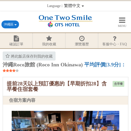
：繁體中文
Language
沖繩區
MENU
確認訂單
我的收藏
瀏覽履歷
客服中心・FAQ
將此飯店保存到我的收藏
沖繩Roco旅館 (Roco Inn Okinawa)
平均評價[3.9分]：
提前28天以上預訂優惠的【早期折扣28】含
含早餐
早餐住宿套餐
住宿方案内容