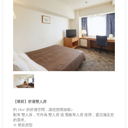
【禁菸】舒適雙人房
約 18㎡ 的舒適空間，讓您悠閒放鬆♪
配有 雙人床，可作為 雙人房 或 寬敞單人房 使用，靈活滿足您
的需求。
※ 禁菸房型