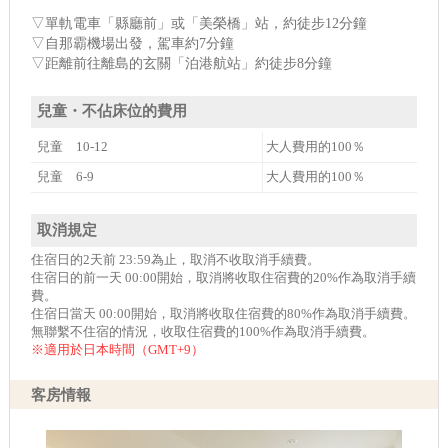
▽單軌電車「縣廳前」或「美榮橋」站，約徒步12分鐘
▽自那霸機場出發，駕車約7分鐘
▽距離前往離島的玄關「泊港航站」約徒步8分鐘
兒童・不佔床位的費用
兒童 10-12
大人費用的100％
兒童 6-9
大人費用的100％
取消規定
住宿日的2天前 23:59為止，取消不收取消手續費。
住宿日的前一天 00:00開始，取消將收取住宿費的20%作為取消手續
費。
住宿日當天 00:00開始，取消將收取住宿費的80%作為取消手續費。
無聯繫不住宿的情況，收取住宿費的100%作為取消手續費。
※適用於日本時間（GMT+9）
客房情報