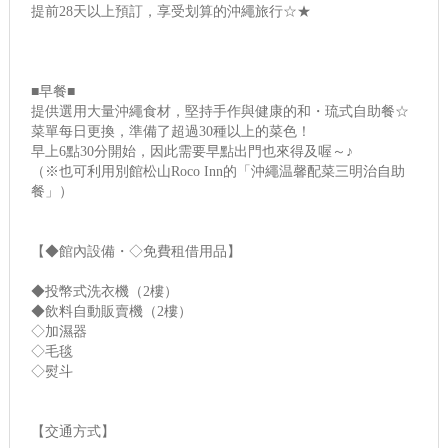
提前28天以上預訂，享受划算的沖繩旅行☆★
■早餐■
提供選用大量沖繩食材，堅持手作與健康的和・琉式自助餐☆
菜單每日更換，準備了超過30種以上的菜色！
早上6點30分開始，因此需要早點出門也來得及喔～♪
（※也可利用別館松山Roco Inn的「沖繩温馨配菜三明治自助
餐」）
【◆館內設備・◇免費租借用品】
◆投幣式洗衣機（2樓）
◆飲料自動販賣機（2樓）
◇加濕器
◇毛毯
◇熨斗
【交通方式】