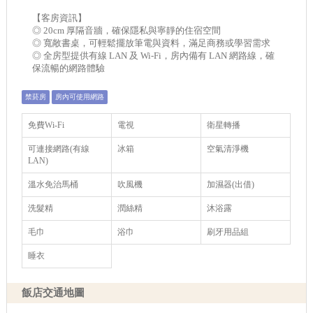
【客房資訊】
◎ 20cm 厚隔音牆，確保隱私與寧靜的住宿空間
◎ 寬敞書桌，可輕鬆擺放筆電與資料，滿足商務或學習需求
◎ 全房型提供有線 LAN 及 Wi-Fi，房內備有 LAN 網路線，確
保流暢的網路體驗
禁菸房
房內可使用網路
免費Wi-Fi
電視
衛星轉播
可連接網路(有線
冰箱
空氣清淨機
LAN)
溫水免治馬桶
吹風機
加濕器(出借)
洗髮精
潤絲精
沐浴露
毛巾
浴巾
刷牙用品組
睡衣
飯店交通地圖