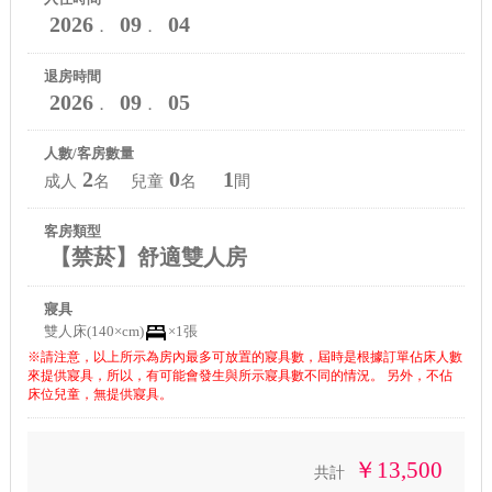
2026
09
04
．
．
退房時間
2026
09
05
．
．
人數/客房數量
2
0
1
成人
名 兒童
名
間
客房類型
【禁菸】舒適雙人房
寢具
雙人床(140×cm)
×1張
※請注意，以上所示為房內最多可放置的寢具數，屆時是根據訂單佔床人數
來提供寢具，所以，有可能會發生與所示寢具數不同的情況。 另外，不佔
床位兒童，無提供寢具。
￥13,500
共計