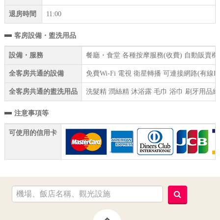
退房時間
11:00
客房設備・盥洗用品
設備・服務
餐廳・食堂 各種按摩服務(收費) 自動販賣機 
全客房共通的設備
免費Wi-Fi 電視 衛星轉播 可連接網路(有線
全客房共通的盥洗用品
洗髮精 潤絲精 沐浴露 毛巾 浴巾 刷牙用品組
注意事項等
可使用的信用卡