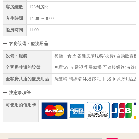
客房總數
128間房間
入住時間
14:00 ～ 0:00
退房時間
11:00
客房設備・盥洗用品
設備・服務
餐廳・食堂 各種按摩服務(收費) 自動販賣機 
全客房共通的設備
免費Wi-Fi 電視 衛星轉播 可連接網路(有線
全客房共通的盥洗用品
洗髮精 潤絲精 沐浴露 毛巾 浴巾 刷牙用品組
注意事項等
可使用的信用卡