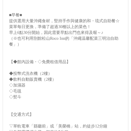
■早餐■
提供選用大量沖繩食材，堅持手作與健康的和・琉式自助餐☆
菜單每日更換，準備了超過30種以上的菜色！
早上6點30分開始，因此需要早點出門也來得及喔～♪
（※也可利用別館松山Roco Inn的「沖繩温馨配菜三明治自助
餐」）
【◆館內設備・◇免費租借用品】
◆投幣式洗衣機（2樓）
◆飲料自動販賣機（2樓）
◇加濕器
◇毛毯
◇熨斗
【交通方式】
▽單軌電車「縣廳前」或「美榮橋」站，約徒步12分鐘