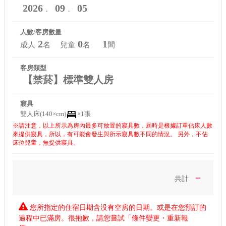
2026
09
05
．
．
人數/客房數量
2
0
1
成人
名 兒童
名
間
客房類型
【禁菸】標準雙人房
寢具
雙人床(140×cm)
×1張
※請注意，以上所示為房內最多可放置的寢具數，屆時是根據訂單佔床人數
來提供寢具，所以，有可能會發生與所示寢具數不同的情況。 另外，不佔
床位兒童，無提供寢具。
－
共計
您所指定的住宿日期含没有空房的日期。或是在您預訂的
過程中已滿房。很抱歉，請您嘗試「條件變更・重新報