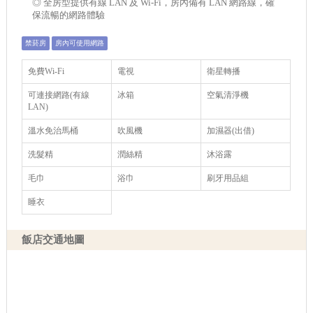
◎ 全房型提供有線 LAN 及 Wi-Fi，房內備有 LAN 網路線，確
保流暢的網路體驗
禁菸房
房內可使用網路
免費Wi-Fi
電視
衛星轉播
可連接網路(有線
冰箱
空氣清淨機
LAN)
溫水免治馬桶
吹風機
加濕器(出借)
洗髮精
潤絲精
沐浴露
毛巾
浴巾
刷牙用品組
睡衣
飯店交通地圖