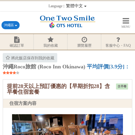
：繁體中文
Language
沖繩區
MENU
確認訂單
我的收藏
瀏覽履歷
客服中心・FAQ
將此飯店保存到我的收藏
沖繩Roco旅館 (Roco Inn Okinawa)
平均評價[3.9分]：
提前28天以上預訂優惠的【早期折扣28】含
含早餐
早餐住宿套餐
住宿方案内容