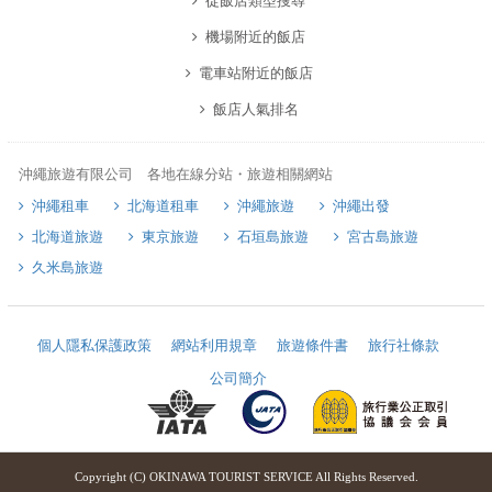
從飯店類型搜尋
機場附近的飯店
電車站附近的飯店
飯店人氣排名
沖繩旅遊有限公司 各地在線分站・旅遊相關網站
沖繩租車
北海道租車
沖繩旅遊
沖繩出發
北海道旅遊
東京旅遊
石垣島旅遊
宮古島旅遊
久米島旅遊
個人隱私保護政策
網站利用規章
旅遊條件書
旅行社條款
公司簡介
Copyright (C) OKINAWA TOURIST SERVICE All Rights Reserved.