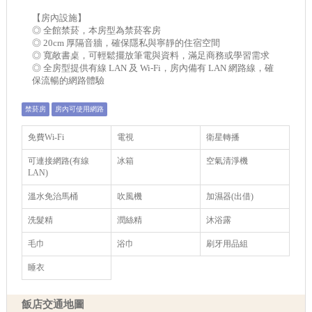
【房內設施】
◎ 全館禁菸，本房型為禁菸客房
◎ 20cm 厚隔音牆，確保隱私與寧靜的住宿空間
◎ 寬敞書桌，可輕鬆擺放筆電與資料，滿足商務或學習需求
◎ 全房型提供有線 LAN 及 Wi-Fi，房內備有 LAN 網路線，確
保流暢的網路體驗
禁菸房
房內可使用網路
免費Wi-Fi
電視
衛星轉播
可連接網路(有線
冰箱
空氣清淨機
LAN)
溫水免治馬桶
吹風機
加濕器(出借)
洗髮精
潤絲精
沐浴露
毛巾
浴巾
刷牙用品組
睡衣
飯店交通地圖