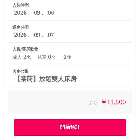
入住時間
2026
09
06
．
．
退房時間
2026
09
07
．
．
人數/客房數量
2
0
1
成人
名 兒童
名
間
客房類型
【禁菸】放鬆雙人床房
￥11,500
共計