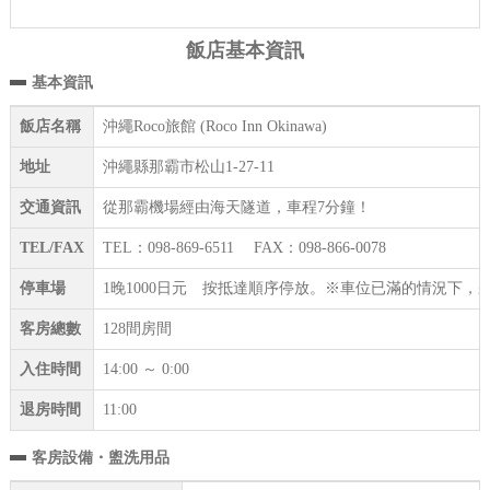
飯店基本資訊
基本資訊
飯店名稱
沖繩Roco旅館 (Roco Inn Okinawa)
地址
沖繩縣那霸市松山1-27-11
交通資訊
從那霸機場經由海天隧道，車程7分鐘！
TEL/FAX
TEL：098-869-6511 FAX：098-866-0078
停車場
1晚1000日元 按抵達順序停放。※車位已滿的情況下
客房總數
128間房間
入住時間
14:00 ～ 0:00
退房時間
11:00
客房設備・盥洗用品