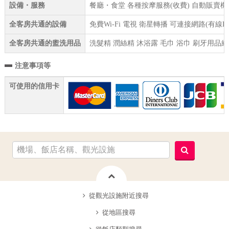
設備・服務
餐廳・食堂 各種按摩服務(收費) 自動販賣機 
全客房共通的設備
免費Wi-Fi 電視 衛星轉播 可連接網路(有線
全客房共通的盥洗用品
洗髮精 潤絲精 沐浴露 毛巾 浴巾 刷牙用品組
注意事項等
可使用的信用卡
從觀光設施附近搜尋
從地區搜尋