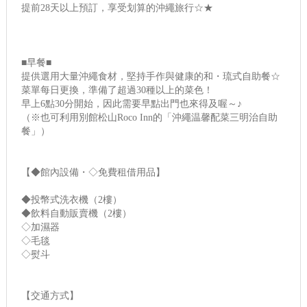
提前28天以上預訂，享受划算的沖繩旅行☆★
■早餐■
提供選用大量沖繩食材，堅持手作與健康的和・琉式自助餐☆
菜單每日更換，準備了超過30種以上的菜色！
早上6點30分開始，因此需要早點出門也來得及喔～♪
（※也可利用別館松山Roco Inn的「沖繩温馨配菜三明治自助
餐」）
【◆館內設備・◇免費租借用品】
◆投幣式洗衣機（2樓）
◆飲料自動販賣機（2樓）
◇加濕器
◇毛毯
◇熨斗
【交通方式】