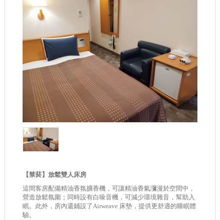
【禁菸】放鬆雙人床房
這間客房配備精油香氛擴香機，可讓精油香氣瀰漫於空間中，
營造放鬆氛圍；同時設有白噪音機，可減少環境雜音，幫助入
眠。此外，房內還鋪設了Airweave 床墊，提供更舒適的睡眠體
驗。