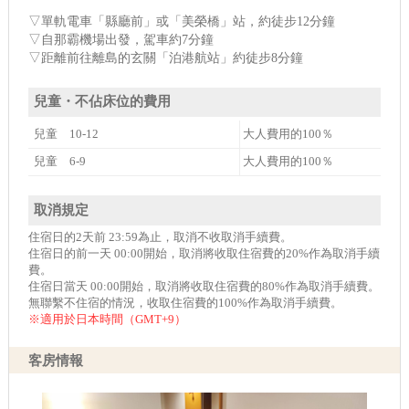
▽單軌電車「縣廳前」或「美榮橋」站，約徒步12分鐘
▽自那霸機場出發，駕車約7分鐘
▽距離前往離島的玄關「泊港航站」約徒步8分鐘
兒童・不佔床位的費用
兒童 10-12
大人費用的100％
兒童 6-9
大人費用的100％
取消規定
住宿日的2天前 23:59為止，取消不收取消手續費。
住宿日的前一天 00:00開始，取消將收取住宿費的20%作為取消手續
費。
住宿日當天 00:00開始，取消將收取住宿費的80%作為取消手續費。
無聯繫不住宿的情況，收取住宿費的100%作為取消手續費。
※適用於日本時間（GMT+9）
客房情報