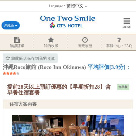
：繁體中文
Language
沖繩區
MENU
確認訂單
我的收藏
瀏覽履歷
客服中心・FAQ
將此飯店保存到我的收藏
沖繩Roco旅館 (Roco Inn Okinawa)
平均評價[3.9分]：
提前28天以上預訂優惠的【早期折扣28】含
含早餐
早餐住宿套餐
住宿方案内容