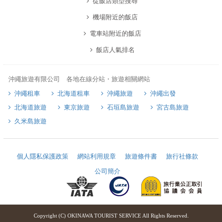
從飯店類型搜尋
機場附近的飯店
電車站附近的飯店
飯店人氣排名
沖繩旅遊有限公司 各地在線分站・旅遊相關網站
沖繩租車
北海道租車
沖繩旅遊
沖繩出發
北海道旅遊
東京旅遊
石垣島旅遊
宮古島旅遊
久米島旅遊
個人隱私保護政策
網站利用規章
旅遊條件書
旅行社條款
公司簡介
Copyright (C) OKINAWA TOURIST SERVICE All Rights Reserved.