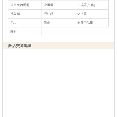
溫水免治馬桶
吹風機
加濕器(出借)
洗髮精
潤絲精
沐浴露
毛巾
浴巾
刷牙用品組
睡衣
飯店交通地圖