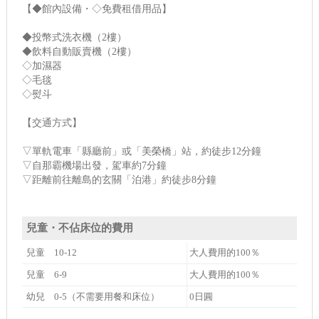
【◆館內設備・◇免費租借用品】
◆投幣式洗衣機（2樓）
◆飲料自動販賣機（2樓）
◇加濕器
◇毛毯
◇熨斗
【交通方式】
▽單軌電車「縣廳前」或「美榮橋」站，約徒步12分鐘
▽自那霸機場出發，駕車約7分鐘
▽距離前往離島的玄關「泊港」約徒步8分鐘
兒童・不佔床位的費用
兒童 10-12
大人費用的100％
兒童 6-9
大人費用的100％
幼兒 0-5（不需要用餐和床位）
0日圓