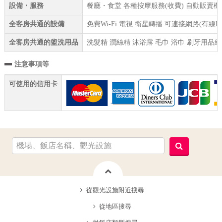
設備・服務
餐廳・食堂 各種按摩服務(收費) 自動販賣機 
全客房共通的設備
免費Wi-Fi 電視 衛星轉播 可連接網路(有線
全客房共通的盥洗用品
洗髮精 潤絲精 沐浴露 毛巾 浴巾 刷牙用品組
注意事項等
可使用的信用卡
從觀光設施附近搜尋
從地區搜尋