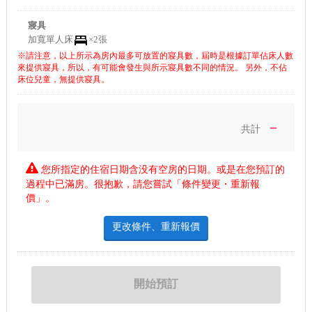
寢具
加寬單人床
×2張
※請注意，以上所示為房內最多可放置的寢具數，屆時是根據訂單佔床人數
來提供寢具，所以，有可能會發生與所示寢具數不同的情況。 另外，不佔
床位兒童，無提供寢具。
－
共計
您所指定的住宿日期含没有空房的日期。或是在您預訂的
過程中已滿房。很抱歉，請您嘗試「條件變更・重新報
價」。
更改條件、重新報價