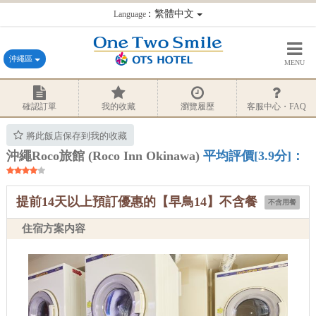
：繁體中文
Language
沖繩區
MENU
確認訂單
我的收藏
瀏覽履歷
客服中心・FAQ
將此飯店保存到我的收藏
沖繩Roco旅館 (Roco Inn Okinawa)
平均評價[3.9分]：
提前14天以上預訂優惠的【早鳥14】不含餐
不含用餐
住宿方案内容