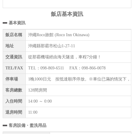
飯店基本資訊
基本資訊
飯店名稱
沖繩Roco旅館 (Roco Inn Okinawa)
地址
沖繩縣那霸市松山1-27-11
交通資訊
從那霸機場經由海天隧道，車程7分鐘！
TEL/FAX
TEL：098-869-6511 FAX：098-866-0078
停車場
1晚1000日元 按抵達順序停放。※車位已滿的情況下
客房總數
128間房間
入住時間
14:00 ～ 0:00
退房時間
11:00
客房設備・盥洗用品