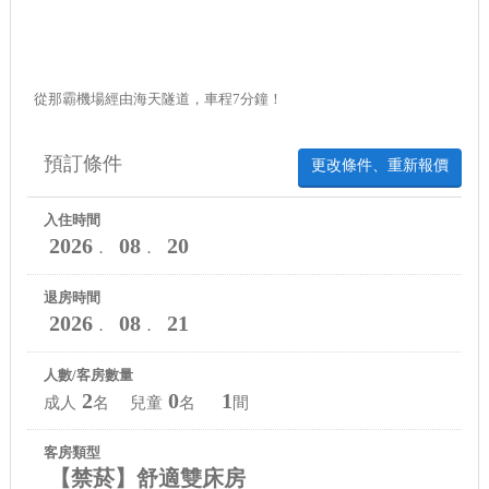
從那霸機場經由海天隧道，車程7分鐘！
預訂條件
更改條件、重新報價
入住時間
2026
08
20
．
．
退房時間
2026
08
21
．
．
人數/客房數量
2
0
1
成人
名 兒童
名
間
客房類型
【禁菸】舒適雙床房