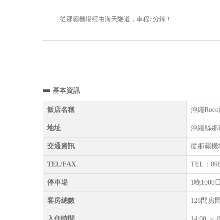
從那霸機場經由海天隧道，車程7分鐘！
基本資訊
飯店名稱
沖繩Roco旅
地址
沖繩縣那霸
交通資訊
從那霸機
TEL/FAX
TEL：098
停車場
1晚10
客房總數
128間房
入住時間
14:00 ～ 0