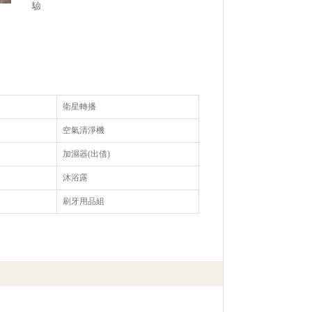
驗
衛星轉播
空氣清淨機
加濕器(出借)
沐浴露
刷牙用品組