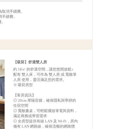
作為取消手續費。
取消手續費。
費。
【吸菸】舒適雙人房
約 18㎡ 的舒適空間，讓您悠閒放鬆♪
配有 雙人床，可作為 雙人房 或 寬敞單
人房 使用，靈活滿足您的需求。
※ 吸菸房型
【客房資訊】
◎ 20cm 厚隔音牆，確保隱私與寧靜的
住宿空間
◎ 寬敞書桌，可輕鬆擺放筆電與資料，
滿足商務或學習需求
◎ 全房型提供有線 LAN 及 Wi-Fi，房內
備有 LAN 網路線，確保流暢的網路體