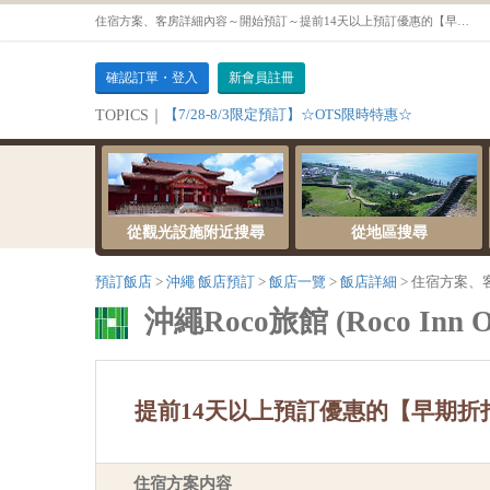
住宿方案、客房詳細內容～開始預訂～提前14天以上預訂優惠的【早期折扣14】含早餐住宿套餐【【吸菸】舒適雙人房】
確認訂單・登入
新會員註冊
【7/28-8/3限定預訂】☆OTS限時特惠☆
TOPICS｜
從觀光設施附近搜尋
從地區搜尋
預訂飯店
沖繩 飯店預訂
飯店一覽
飯店詳細
住宿方案、
沖繩Roco旅館 (Roco Inn O
提前14天以上預訂優惠的【早期折
住宿方案内容