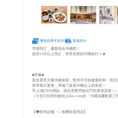
事前信用卡支付
當地支付
早期預訂，優惠地去沖繩吧！
提前14天以上預訂，享受划算的沖繩旅行☆★
■早餐■
提供選用大量沖繩食材，堅持手作與健康的和・琉式
菜單每日更換，準備了超過30種以上的菜色！
早上6點30分開始，因此需要早點出門也來得及喔～♪
（※也可利用別館松山Roco Inn的「沖繩温馨配菜
【◆館內設備・◇免費租借用品】