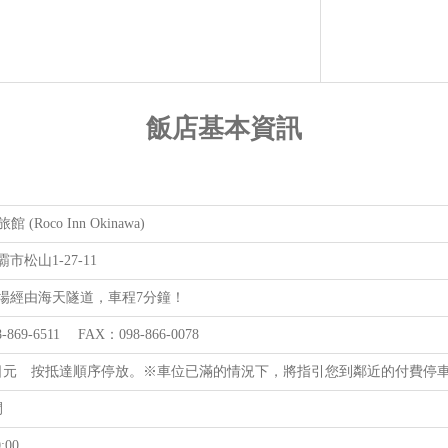
飯店基本資訊
館 (Roco Inn Okinawa)
市松山1-27-11
場經由海天隧道，車程7分鐘！
-869-6511 FAX：098-866-0078
00日元 按抵達順序停放。※車位已滿的情況下，將指引您到鄰近的付費停
間
:00