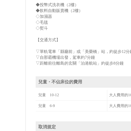
◆投幣式洗衣機（2樓）
◆飲料自動販賣機（2樓）
◇加濕器
◇毛毯
◇熨斗
【交通方式】
▽單軌電車「縣廳前」或「美榮橋」站，約徒步12分
▽自那霸機場出發，駕車約7分鐘
▽距離前往離島的玄關「泊港航站」約徒步8分鐘
兒童・不佔床位的費用
兒童 10-12
大人費用的1
兒童 6-9
大人費用的1
取消規定