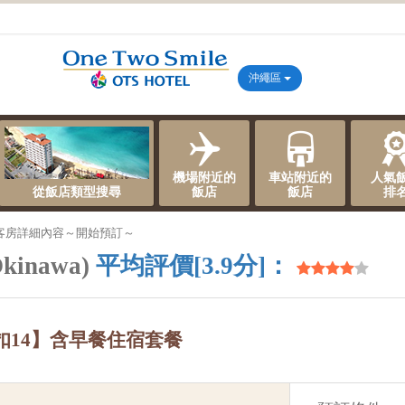
沖繩區
機場附近的
車站附近的
人氣
從飯店類型搜尋
飯店
飯店
排
客房詳細內容～開始預訂～
kinawa)
平均評價[3.9分]：
扣14】含早餐住宿套餐