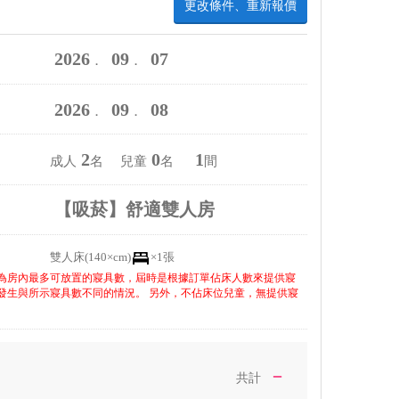
更改條件、重新報價
2026
09
07
．
．
2026
09
08
．
．
2
0
1
成人
名 兒童
名
間
【吸菸】舒適雙人房
雙人床(140×cm)
×1張
為房內最多可放置的寢具數，屆時是根據訂單佔床人數來提供寢
發生與所示寢具數不同的情況。 另外，不佔床位兒童，無提供寢
－
共計