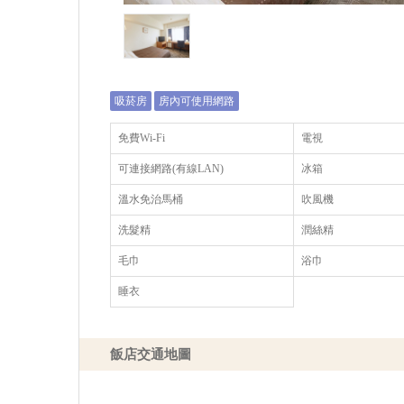
吸菸房
房內可使用網路
免費Wi-Fi
電視
可連接網路(有線LAN)
冰箱
溫水免治馬桶
吹風機
洗髮精
潤絲精
毛巾
浴巾
睡衣
飯店交通地圖