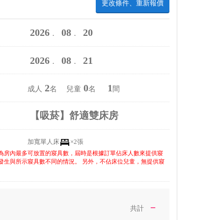
更改條件、重新報價
2026
08
20
．
．
2026
08
21
．
．
2
0
1
成人
名 兒童
名
間
【吸菸】舒適雙床房
加寬單人床
×2張
為房內最多可放置的寢具數，屆時是根據訂單佔床人數來提供寢
發生與所示寢具數不同的情況。 另外，不佔床位兒童，無提供寢
－
共計