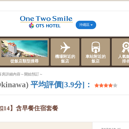
沖繩區
機場附近的
車站附近的
人氣
從飯店類型搜尋
飯店
飯店
排
客房詳細內容～開始預訂～
kinawa)
平均評價[3.9分]：
扣14】含早餐住宿套餐