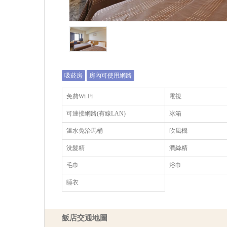
吸菸房
房內可使用網路
免費Wi-Fi
電視
可連接網路(有線LAN)
冰箱
溫水免治馬桶
吹風機
洗髮精
潤絲精
毛巾
浴巾
睡衣
飯店交通地圖