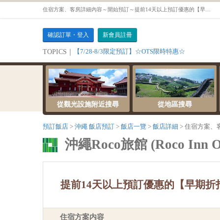
住宿方案、客房詳細內容～開始預訂～提前14天以上預訂優惠的【早期折扣14】含早餐住宿套餐【【吸菸】舒適雙床房】
確認訂單・登入
新會員註冊
【7/28-8/3限定預訂】☆OTS限時特惠☆
TOPICS｜
從觀光設施附近搜尋
從地區搜尋
預訂飯店
沖繩 飯店預訂
飯店一覽
飯店詳細
住宿方案、
沖繩Roco旅館 (Roco Inn O
提前14天以上預訂優惠的【早期折
住宿方案内容