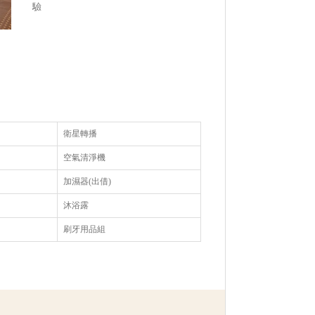
驗
衛星轉播
空氣清淨機
加濕器(出借)
沐浴露
刷牙用品組