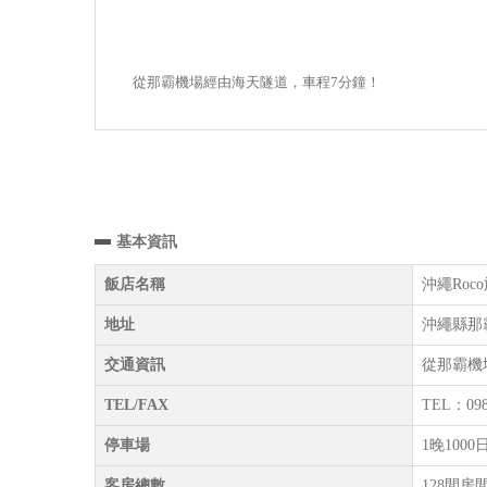
從那霸機場經由海天隧道，車程7分鐘！
基本資訊
飯店名稱
沖繩Roco旅
地址
沖繩縣那霸
交通資訊
從那霸機
TEL/FAX
TEL：098
停車場
1晚10
客房總數
128間房