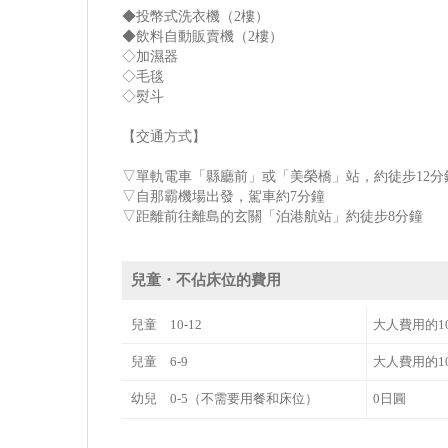
◆投幣式洗衣機（2樓）
◆飲料自動販賣機（2樓）
◇加濕器
◇毛毯
◇熨斗
【交通方式】
▽單軌電車「縣廳前」或「美榮橋」站，約徒步12分
▽自那霸機場出發，駕車約7分鐘
▽距離前往離島的玄關「泊港航站」約徒步8分鐘
兒童・不佔床位的費用
兒童 10-12
大人費用的1
兒童 6-9
大人費用的1
幼兒 0-5（不需要用餐和床位）
0日圓