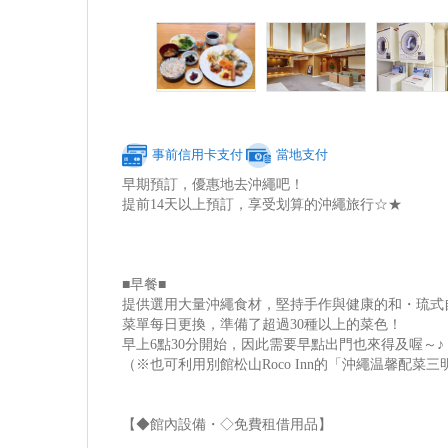
事前信用卡支付
當地支付
早期預訂，優惠地去沖繩吧！
提前14天以上預訂，享受划算的沖繩旅行☆★
■早餐■
提供選用大量沖繩食材，堅持手作與健康的和・琉式
菜單每日更換，準備了超過30種以上的菜色！
早上6點30分開始，因此需要早點出門也來得及喔～♪
（※也可利用別館松山Roco Inn的「沖繩温馨配菜
【◆館內設備・◇免費租借用品】