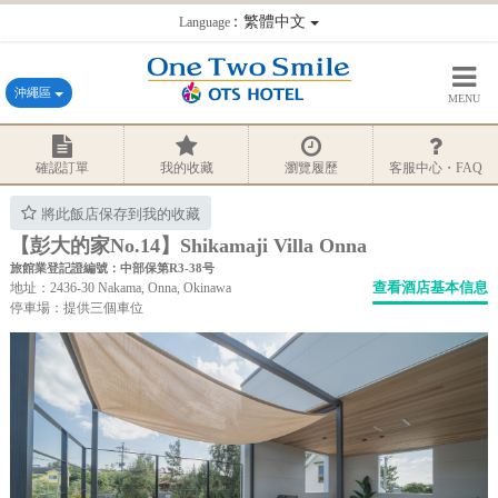
：繁體中文
Language
沖繩區
MENU
確認訂單
我的收藏
瀏覽履歷
客服中心・FAQ
將此飯店保存到我的收藏
【彭大的家No.14】Shikamaji Villa Onna
旅館業登記證編號：中部保第R3-38号
查看酒店基本信息
地址：2436-30 Nakama, Onna, Okinawa
停車場：提供三個車位