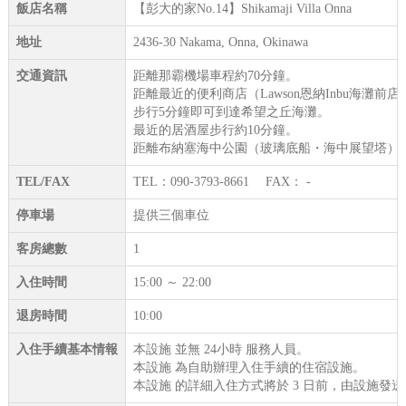
飯店名稱
【彭大的家No.14】Shikamaji Villa Onna
地址
2436-30 Nakama, Onna, Okinawa
交通資訊
距離那霸機場車程約70分鐘。
距離最近的便利商店（Lawson恩納Inbu海灘前
步行5分鐘即可到達希望之丘海灘。
最近的居酒屋步行約10分鐘。
距離布納塞海中公園（玻璃底船・海中展望塔）車
TEL/FAX
TEL：090-3793-8661 FAX： -
停車場
提供三個車位
客房總數
1
入住時間
15:00 ～ 22:00
退房時間
10:00
入住手續基本情報
本設施 並無 24小時 服務人員。
本設施 為自助辦理入住手續的住宿設施。
本設施 的詳細入住方式將於 3 日前，由設施發