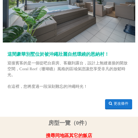
這間豪華別墅位於被沖繩壯麗自然環繞的恩納村！
迎接賓客的是一個從吧台廚房、客廳到露台，設計上無縫連接的開放
空間，Coral Reef（珊瑚礁）風格的區域保證讓您享受非凡的放鬆時
光。
在這裡，您將度過一段深刻難忘的沖繩時光！
更改條件
房型一覽（0件）
搜尋同地區其它的飯店