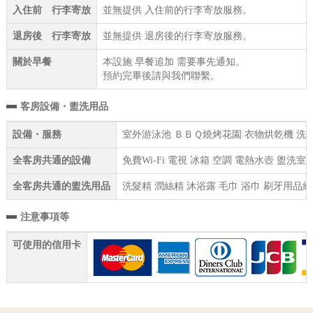
入住前 行李寄放
並無提供 入住前的行李寄放服務。
退房後 行李寄放
並無提供 退房後的行李寄放服務。
關於早餐
本設施 早餐追加 需要事先通知。
預約完畢後請與我們聯繫。
客房設備・盥洗用品
設備・服務
室外游泳池 ＢＢＱ燒烤花園 衣物烘乾機 洗衣機
全客房共通的設備
免費Wi-Fi 電視 冰箱 空調 電熱水壺 盥
全客房共通的盥洗用品
洗髮精 潤絲精 沐浴露 毛巾 浴巾 刷牙用品組
注意事項等
可使用的信用卡