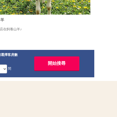
山羊
店在飼養山羊♪
請選擇客房數
間