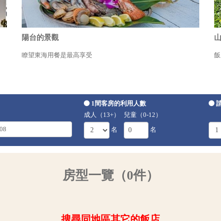
陽台的景觀
瞭望東海用餐是最高享受
飯
1間客房的利用人數
成人（13+）
兒童（0-12）
名
名
房型一覽（0件）
搜尋同地區其它的飯店