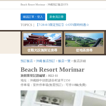
Beach Resort Morimar - 沖繩預訂飯店OTS
確認訂單・登入
新會員註冊
【7/28-8/3限定預訂】☆OTS限時特惠☆
TOPICS｜
從觀光設施附近搜尋
從地區搜尋
預訂飯店
沖繩 飯店預訂
飯店一覽
飯店詳細
Beach Resort Morimar
旅館業登記證編號：H22-11
地址：沖繩縣中頭郡讀谷村波平2350
停車場：室外停車場(無需預訂)：可停10輛(免費)