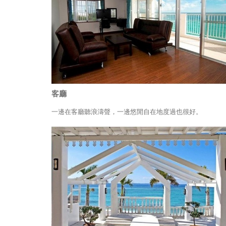
客廳
一邊在客廳聽浪濤聲，一邊悠閒自在地度過也很好。