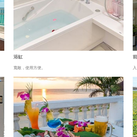
浴缸
前
寬敞，使用方便。
入