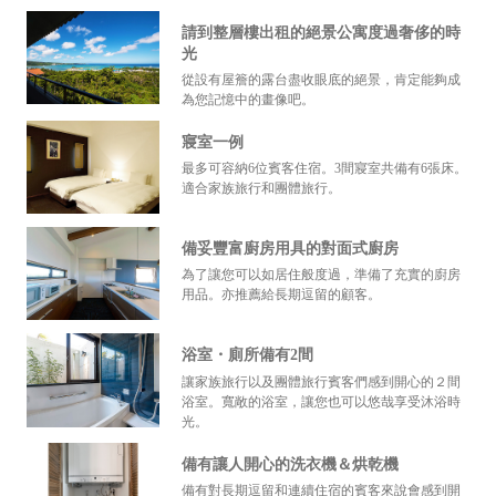
請到整層樓出租的絕景公寓度過奢侈的時
光
從設有屋簷的露台盡收眼底的絕景，肯定能夠成
為您記憶中的畫像吧。
寢室一例
最多可容納6位賓客住宿。3間寢室共備有6張床。
適合家族旅行和團體旅行。
備妥豐富廚房用具的對面式廚房
為了讓您可以如居住般度過，準備了充實的廚房
用品。亦推薦給長期逗留的顧客。
浴室・廁所備有2間
讓家族旅行以及團體旅行賓客們感到開心的２間
浴室。寬敞的浴室，讓您也可以悠哉享受沐浴時
光。
備有讓人開心的洗衣機＆烘乾機
備有對長期逗留和連續住宿的賓客來說會感到開