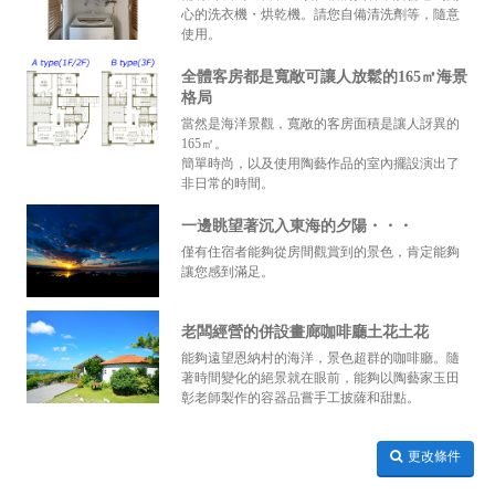
心的洗衣機・烘乾機。請您自備清洗劑等，隨意
使用。
全體客房都是寬敞可讓人放鬆的165㎡海景
格局
當然是海洋景觀，寬敞的客房面積是讓人訝異的
165㎡。
簡單時尚，以及使用陶藝作品的室內擺設演出了
非日常的時間。
一邊眺望著沉入東海的夕陽・・・
僅有住宿者能夠從房間觀賞到的景色，肯定能夠
讓您感到滿足。
老闆經營的併設畫廊咖啡廳土花土花
能夠遠望恩納村的海洋，景色超群的咖啡廳。隨
著時間變化的絕景就在眼前，能夠以陶藝家玉田
彰老師製作的容器品嘗手工披薩和甜點。
更改條件