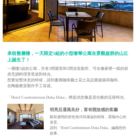
承租整層樓，一天限定3組的小型奢華公寓在景觀超群的山丘
上誕生了！
一層樓1組的公寓，共有3間寢室和2間浴室廁所、可在像家裡一樣的廚
房烹調料理享受派對時光。
想要短暫休息的時候，請到畫廊咖啡廳土花土花品嘗披薩與咖啡。
在陶藝教室製作手工容器。
「Hotel Condominium Doka Doka」將提供您像是居住般的逗留時光。
明亮且通風良好，富有開放感的客廳
眼前遼闊的碧色海洋與滿溢的樹海，震懾內心的
美景。
請到「Hotel Condominium Doka Doka」編織您的
故事。