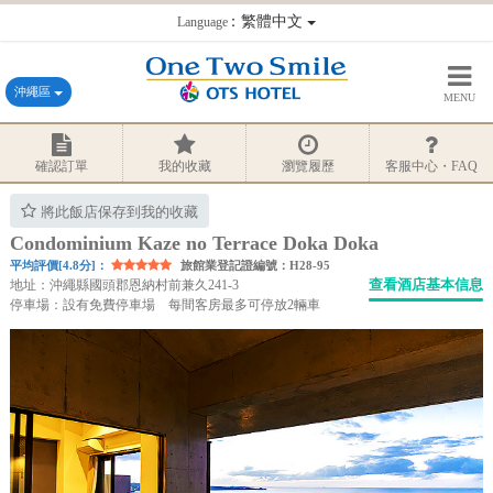
：繁體中文
Language
沖繩區
MENU
確認訂單
我的收藏
瀏覽履歷
客服中心・FAQ
將此飯店保存到我的收藏
Condominium Kaze no Terrace Doka Doka
平均評價[4.8分]：
旅館業登記證編號：H28-95
查看酒店基本信息
地址：沖繩縣國頭郡恩納村前兼久241-3
停車場：設有免費停車場 每間客房最多可停放2輛車