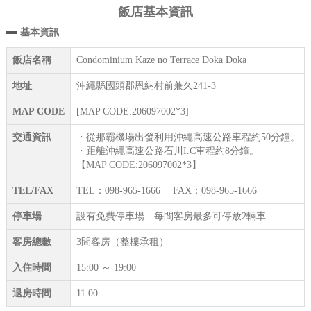
飯店基本資訊
基本資訊
飯店名稱
Condominium Kaze no Terrace Doka Doka
地址
沖繩縣國頭郡恩納村前兼久241-3
MAP CODE
[MAP CODE:206097002*3]
交通資訊
・從那霸機場出發利用沖繩高速公路車程約50分鐘。
・距離沖繩高速公路石川I.C車程約8分鐘。
【MAP CODE:206097002*3】
TEL/FAX
TEL：098-965-1666 FAX：098-965-1666
停車場
設有免費停車場 每間客房最多可停放2輛車
客房總數
3間客房（整樓承租）
入住時間
15:00 ～ 19:00
退房時間
11:00