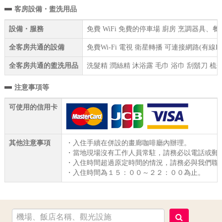
客房設備・盥洗用品
設備・服務
免費 WiFi 免費的停車場 廚房 烹調器具
全客房共通的設備
免費Wi-Fi 電視 衛星轉播 可連接網路(有線
全客房共通的盥洗用品
洗髮精 潤絲精 沐浴露 毛巾 浴巾 刮鬍刀 梳
注意事項等
可使用的信用卡
其他注意事項
・入住手續在併設的畫廊咖啡廳內辦理。
・當地現場沒有工作人員常駐，請務必以電話或郵
・入住時間超過原定時間的情況，請務必與我們聯
・入住時間為１５：００～２２：００為止。