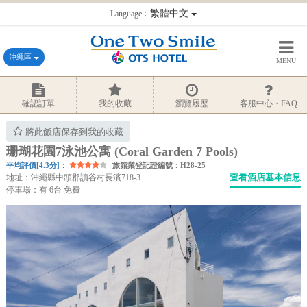
：繁體中文
Language
沖繩區
MENU
確認訂單
我的收藏
瀏覽履歷
客服中心・FAQ
將此飯店保存到我的收藏
珊瑚花園7泳池公寓 (Coral Garden 7 Pools)
平均評價[4.3分]：
旅館業登記證編號：H28-25
查看酒店基本信息
地址：沖繩縣中頭郡讀谷村長濱718-3
停車場：有 6台 免費