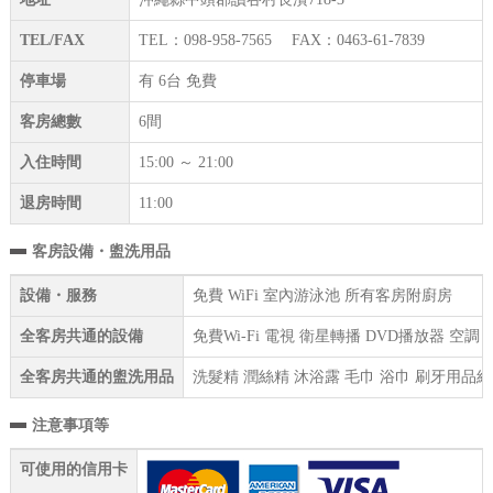
TEL/FAX
TEL：098-958-7565 FAX：0463-61-7839
停車場
有 6台 免費
客房總數
6間
入住時間
15:00 ～ 21:00
退房時間
11:00
客房設備・盥洗用品
設備・服務
免費 WiFi 室內游泳池 所有客房附廚房
全客房共通的設備
免費Wi-Fi 電視 衛星轉播 DVD播放器 空調
全客房共通的盥洗用品
洗髮精 潤絲精 沐浴露 毛巾 浴巾 刷牙用品組
注意事項等
可使用的信用卡