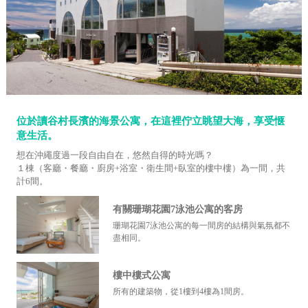
位於讀谷村長濱的海景公寓，在這裡佇立眺望大海，享受惬
意生活。
想在沖繩度過一段自由自在，悠然自得的時光嗎？
１棟（客廳・餐廳・廚房+浴室・衛生間+臥室的樓中樓）為一間，共
計6間。
有關珊瑚花園7泳池公寓的客房
珊瑚花園7泳池公寓的每一間房的結構與氣氛都不
盡相同。
樓中樓式公寓
所有的建築物，從1樓到4樓為1間房。