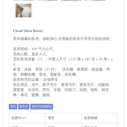
Cloud Shisa Room
柔和溫馨的客房。放鬆身心 在寬敞的客房中享受片刻的放鬆。
客房面積：100 平方公尺。
容納人數：最多 4 人。
雲杉客房床數（3）：半雙人尺寸（121 寬 x 195 深 x 30 厚）x
4。
家電：冰箱、電視（55 吋）、洗衣機、吸塵器、微波爐、烤
箱、烤麵包機、電壺、電飯煲、烘乾機。
廚房和烹飪設備： 設備齊全
衛生用品：浴巾、擦手毛巾、擦身毛巾、擦面毛巾、洗髮精、
護髮素、沐浴乳、肥皂、牙刷、刮鬍刀、浴帽、拖鞋、棉花
棒、棉花、髮圈、髮梳
海景
禁菸房
房內可使用網路
免費Wi-Fi
電視
衛星轉播