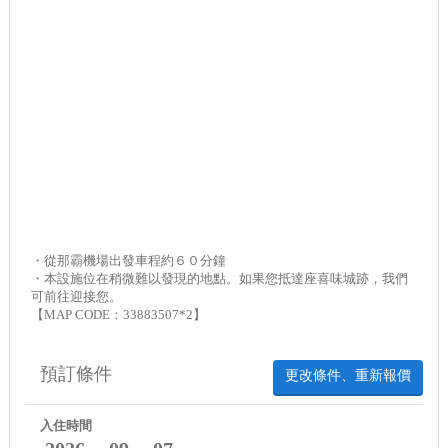
・從那霸機場出發車程約６０分鐘
・本設施位在稍微難以發現的地點。如果您抵達座喜味城跡，我們
可前往迎接您。
【MAP CODE：33883507*2】
預訂條件
更改條件、重新報價
入住時間