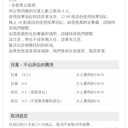
- 全館禁止吸煙。
與父母同睡的兒童人數上限為 4 人。
使用按摩浴缸時請穿著泳衣。22:00 後請勿使用按摩浴缸。
晚上 10 點後請勿使用按摩浴缸。如需推薦附近餐廳，請隨時
與我們聯繫。
如需推薦附近的餐廳和酒吧，請隨時與我們聯繫。
請注意，學生不得單獨入住。請事先注意。
飯店位於稍難找到的區域。
如果您抵達座喜味城跡，我們會前往迎接您，敬請來電。
兒童・不佔床位的費用
兒童 10-12
大人費用的100％
兒童 6-9
大人費用的100％
幼兒 0-5（需要床位）
大人費用的100％
幼兒 0-5（不需要用餐和床位）
大人費用的0％
取消規定
住宿日的31天前 23:59為止，取消不收取消手續費。