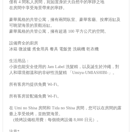
僅有 4 間私人房間，宛如置身於大自然中的寧靜之地
在房間中享受海景帶來的寧靜。
豪華風格的共管公寓，擁有兩間臥室、豪華客廳、按摩浴缸及
可眺望海景的景觀浴缸。
豪華風格的共管公寓，擁有超過 100 平方公尺的空間。
設備齊全的廚房
冰箱 微波爐 煮食用具 餐具 電飯煲 洗碗機 乾衣機
生活用品：
小孩也能安全使用的 Jam Label 洗髮精，以及誕生於沖繩，對
人和環境都溫和的非矽性洗髮精 「Umiyu-UMIASHIBI-」。
所有客房均提供免費 Wi-Fi。
所有客房皆配備免費 Wi-Fi。
在 Umi no Shisa 房間和 Tida no Shisa 房間，您可以在房間的露
臺上享受燒烤，並飽覽海景。
(燒烤設備租用費：每個燒烤設備 8,000 日元）。
注意*