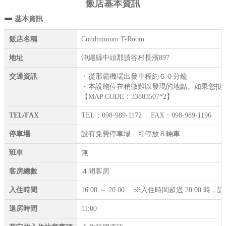
飯店基本資訊
基本資訊
飯店名稱
Condminium T-Room
地址
沖繩縣中頭郡讀谷村長濱897
交通資訊
・從那霸機場出發車程約６０分鐘
・本設施位在稍微難以發現的地點。如果您抵
【MAP CODE：33883507*2】
TEL/FAX
TEL：098-989-1172 FAX：098-989-1196
停車場
設有免費停車場 可停放８輛車
班車
無
客房總數
４間客房
入住時間
16:00 ～ 20:00 ※入住時間超過 20:00 
退房時間
11:00