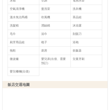
冰箱
空調
電熱水壺
空氣清淨機
盥洗室
洗衣機
溫水免治馬桶
吹風機
茶品組
洗髮精
潤絲精
沐浴露
毛巾
浴巾
刮鬍刀
刷牙用品組
梳子
浴袍
拖鞋
廚房
炊飯器
微波爐
嬰兒床(出借、需要
兒童牙刷
預訂)
嬰兒柵欄(出借)
飯店交通地圖