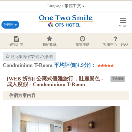
：繁體中文
Language
沖繩區
MENU
確認訂單
我的收藏
瀏覽履歷
客服中心・FAQ
將此飯店保存到我的收藏
Condminium T-Room
平均評價[4.9分]：
[WEB 折扣] 公寓式優雅旅行，壯麗景色 -
不含用餐
成人度假 - Condominium T-Room
住宿方案内容