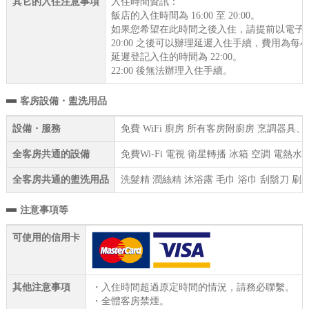
其它的入住注意事項
入住時間資訊：
飯店的入住時間為 16:00 至 20:00。
如果您希望在此時間之後入住，請提前以電子
20:00 之後可以辦理延遲入住手續，費用為每小
延遲登記入住的時間為 22:00。
22:00 後無法辦理入住手續。
客房設備・盥洗用品
設備・服務
免費 WiFi 廚房 所有客房附廚房 烹調器具
全客房共通的設備
免費Wi-Fi 電視 衛星轉播 冰箱 空調 電熱
全客房共通的盥洗用品
洗髮精 潤絲精 沐浴露 毛巾 浴巾 刮鬍刀 刷
注意事項等
可使用的信用卡
其他注意事項
・入住時間超過原定時間的情況，請務必聯繫。
・全體客房禁煙。