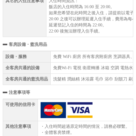
其它的入住注意事項
入住時間資訊：
飯店的入住時間為 16:00 至 20:00。
如果您希望在此時間之後入住，請提前以電子
20:00 之後可以辦理延遲入住手續，費用為每小
延遲登記入住的時間為 22:00。
22:00 後無法辦理入住手續。
客房設備・盥洗用品
設備・服務
免費 WiFi 廚房 所有客房附廚房 烹調器具
全客房共通的設備
免費Wi-Fi 電視 衛星轉播 冰箱 空調 電熱
全客房共通的盥洗用品
洗髮精 潤絲精 沐浴露 毛巾 浴巾 刮鬍刀 刷
注意事項等
可使用的信用卡
其他注意事項
・入住時間超過原定時間的情況，請務必聯繫。
・全體客房禁煙。