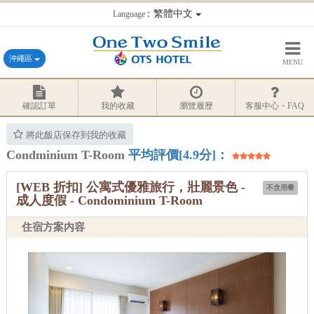
：繁體中文
Language
沖繩區
MENU
確認訂單
我的收藏
瀏覽履歷
客服中心・FAQ
將此飯店保存到我的收藏
Condminium T-Room
平均評價[4.9分]：
[WEB 折扣] 公寓式優雅旅行，壯麗景色 -
不含用餐
成人度假 - Condominium T-Room
住宿方案内容