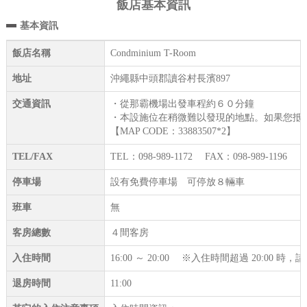
飯店基本資訊
基本資訊
飯店名稱
Condminium T-Room
地址
沖繩縣中頭郡讀谷村長濱897
交通資訊
・從那霸機場出發車程約６０分鐘
・本設施位在稍微難以發現的地點。如果您抵
【MAP CODE：33883507*2】
TEL/FAX
TEL：098-989-1172 FAX：098-989-1196
停車場
設有免費停車場 可停放８輛車
班車
無
客房總數
４間客房
入住時間
16:00 ～ 20:00 ※入住時間超過 20:00 
退房時間
11:00