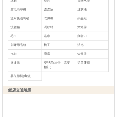
冰箱
空調
電熱水壺
空氣清淨機
盥洗室
洗衣機
溫水免治馬桶
吹風機
茶品組
洗髮精
潤絲精
沐浴露
毛巾
浴巾
刮鬍刀
刷牙用品組
梳子
浴袍
拖鞋
廚房
炊飯器
微波爐
嬰兒床(出借、需要
兒童牙刷
預訂)
嬰兒柵欄(出借)
飯店交通地圖