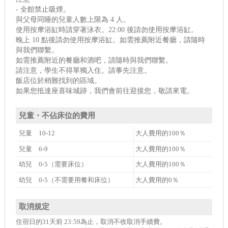
- 全館禁止吸煙。
與父母同睡的兒童人數上限為 4 人。
使用按摩浴缸時請穿著泳衣。22:00 後請勿使用按摩浴缸。
晚上 10 點後請勿使用按摩浴缸。如需推薦附近餐廳，請隨時
與我們聯繫。
如需推薦附近的餐廳和酒吧，請隨時與我們聯繫。
請注意，學生不得單獨入住。請事先注意。
飯店位於稍難找到的區域。
如果您抵達座喜味城跡，我們會前往迎接您，敬請來電。
兒童・不佔床位的費用
兒童 10-12
大人費用的100％
兒童 6-9
大人費用的100％
幼兒 0-5（需要床位）
大人費用的100％
幼兒 0-5（不需要用餐和床位）
大人費用的0％
取消規定
住宿日的31天前 23:59為止，取消不收取消手續費。