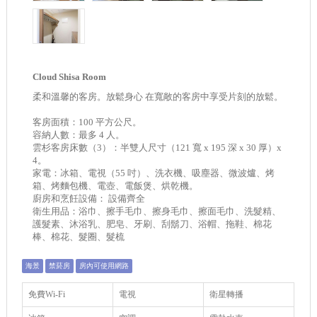
Cloud Shisa Room
柔和溫馨的客房。放鬆身心 在寬敞的客房中享受片刻的放鬆。
客房面積：100 平方公尺。
容納人數：最多 4 人。
雲杉客房床數（3）：半雙人尺寸（121 寬 x 195 深 x 30 厚）x
4。
家電：冰箱、電視（55 吋）、洗衣機、吸塵器、微波爐、烤
箱、烤麵包機、電壺、電飯煲、烘乾機。
廚房和烹飪設備： 設備齊全
衛生用品：浴巾、擦手毛巾、擦身毛巾、擦面毛巾、洗髮精、
護髮素、沐浴乳、肥皂、牙刷、刮鬍刀、浴帽、拖鞋、棉花
棒、棉花、髮圈、髮梳
海景
禁菸房
房內可使用網路
免費Wi-Fi
電視
衛星轉播