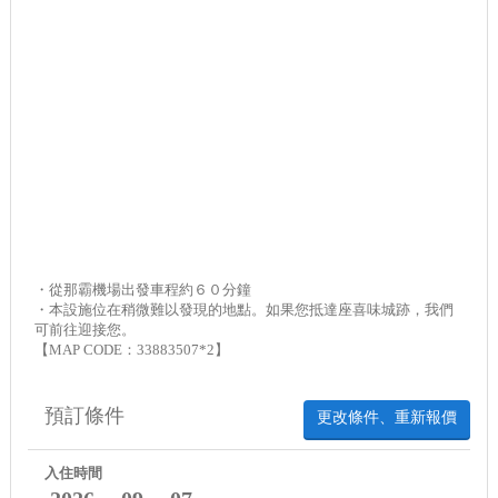
・從那霸機場出發車程約６０分鐘
・本設施位在稍微難以發現的地點。如果您抵達座喜味城跡，我們
可前往迎接您。
【MAP CODE：33883507*2】
預訂條件
更改條件、重新報價
入住時間