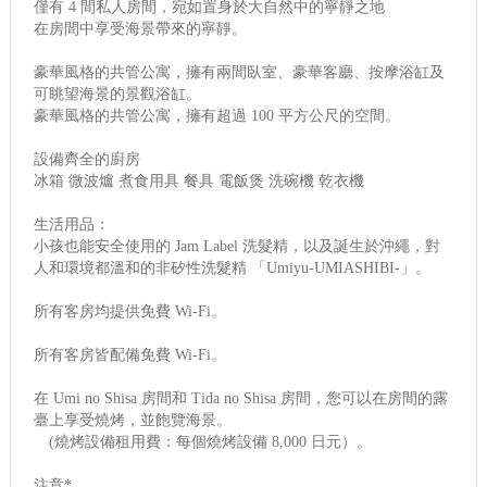
僅有 4 間私人房間，宛如置身於大自然中的寧靜之地
在房間中享受海景帶來的寧靜。
豪華風格的共管公寓，擁有兩間臥室、豪華客廳、按摩浴缸及
可眺望海景的景觀浴缸。
豪華風格的共管公寓，擁有超過 100 平方公尺的空間。
設備齊全的廚房
冰箱 微波爐 煮食用具 餐具 電飯煲 洗碗機 乾衣機
生活用品：
小孩也能安全使用的 Jam Label 洗髮精，以及誕生於沖繩，對
人和環境都溫和的非矽性洗髮精 「Umiyu-UMIASHIBI-」。
所有客房均提供免費 Wi-Fi。
所有客房皆配備免費 Wi-Fi。
在 Umi no Shisa 房間和 Tida no Shisa 房間，您可以在房間的露
臺上享受燒烤，並飽覽海景。
(燒烤設備租用費：每個燒烤設備 8,000 日元）。
注意*