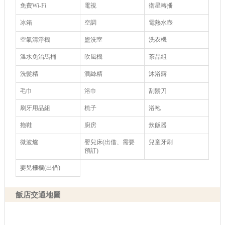
免費Wi-Fi
電視
衛星轉播
冰箱
空調
電熱水壺
空氣清淨機
盥洗室
洗衣機
溫水免治馬桶
吹風機
茶品組
洗髮精
潤絲精
沐浴露
毛巾
浴巾
刮鬍刀
刷牙用品組
梳子
浴袍
拖鞋
廚房
炊飯器
微波爐
嬰兒床(出借、需要
兒童牙刷
預訂)
嬰兒柵欄(出借)
飯店交通地圖