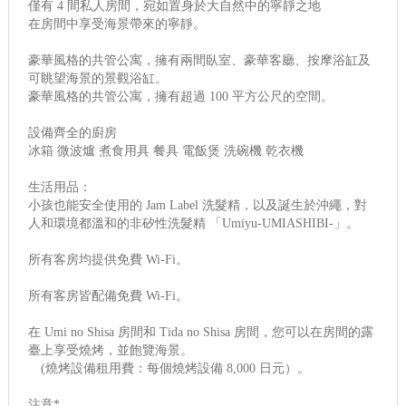
僅有 4 間私人房間，宛如置身於大自然中的寧靜之地
在房間中享受海景帶來的寧靜。
豪華風格的共管公寓，擁有兩間臥室、豪華客廳、按摩浴缸及
可眺望海景的景觀浴缸。
豪華風格的共管公寓，擁有超過 100 平方公尺的空間。
設備齊全的廚房
冰箱 微波爐 煮食用具 餐具 電飯煲 洗碗機 乾衣機
生活用品：
小孩也能安全使用的 Jam Label 洗髮精，以及誕生於沖繩，對
人和環境都溫和的非矽性洗髮精 「Umiyu-UMIASHIBI-」。
所有客房均提供免費 Wi-Fi。
所有客房皆配備免費 Wi-Fi。
在 Umi no Shisa 房間和 Tida no Shisa 房間，您可以在房間的露
臺上享受燒烤，並飽覽海景。
(燒烤設備租用費：每個燒烤設備 8,000 日元）。
注意*