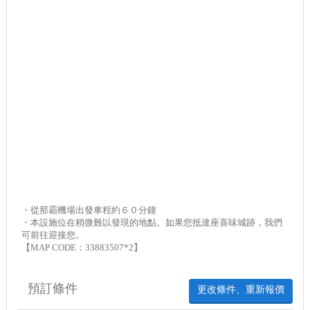
・從那霸機場出發車程約６０分鐘
・本設施位在稍微難以發現的地點。如果您抵達座喜味城跡，我們
可前往迎接您。
【MAP CODE：33883507*2】
預訂條件
更改條件、重新報價