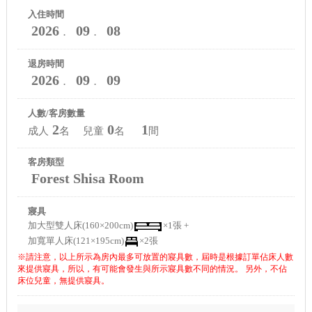
入住時間
2026
09
08
．
．
退房時間
2026
09
09
．
．
人數/客房數量
2
0
1
成人
名 兒童
名
間
客房類型
Forest Shisa Room
寢具
加大型雙人床(160×200cm)
×1張 +
加寬單人床(121×195cm)
×2張
※請注意，以上所示為房內最多可放置的寢具數，屆時是根據訂單佔床人數
來提供寢具，所以，有可能會發生與所示寢具數不同的情況。 另外，不佔
床位兒童，無提供寢具。