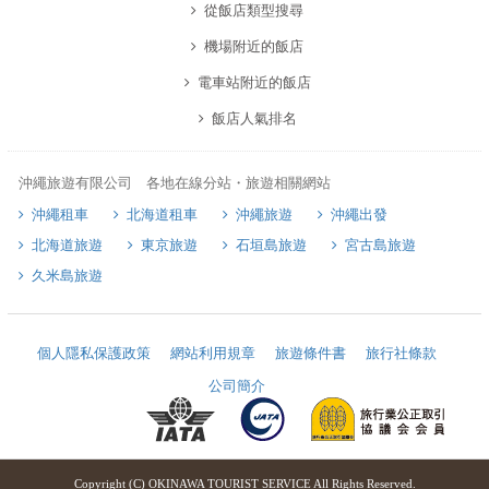
從飯店類型搜尋
機場附近的飯店
電車站附近的飯店
飯店人氣排名
沖繩旅遊有限公司 各地在線分站・旅遊相關網站
沖繩租車
北海道租車
沖繩旅遊
沖繩出發
北海道旅遊
東京旅遊
石垣島旅遊
宮古島旅遊
久米島旅遊
個人隱私保護政策
網站利用規章
旅遊條件書
旅行社條款
公司簡介
Copyright (C) OKINAWA TOURIST SERVICE All Rights Reserved.