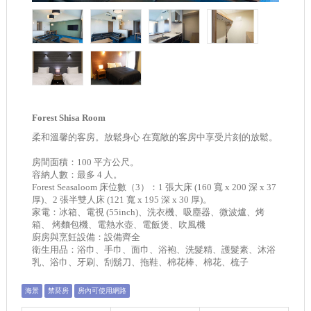
Forest Shisa Room
柔和溫馨的客房。放鬆身心 在寬敞的客房中享受片刻的放鬆。
房間面積：100 平方公尺。
容納人數：最多 4 人。
Forest Seasaloom 床位數（3）：1 張大床 (160 寬 x 200 深 x 37
厚)、2 張半雙人床 (121 寬 x 195 深 x 30 厚)。
家電：冰箱、電視 (55inch)、洗衣機、吸塵器、微波爐、烤
箱、 烤麵包機、電熱水壺、電飯煲、吹風機
廚房與烹飪設備：設備齊全
衛生用品：浴巾、手巾、面巾、浴袍、洗髮精、護髮素、沐浴
乳、浴巾、牙刷、刮鬍刀、拖鞋、棉花棒、棉花、梳子
海景
禁菸房
房內可使用網路