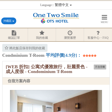
：繁體中文
Language
沖繩區
MENU
確認訂單
我的收藏
瀏覽履歷
客服中心・FAQ
將此飯店保存到我的收藏
Condminium T-Room
平均評價[4.9分]：
[WEB 折扣] 公寓式優雅旅行，壯麗景色 -
不含用餐
成人度假 - Condominium T-Room
住宿方案内容