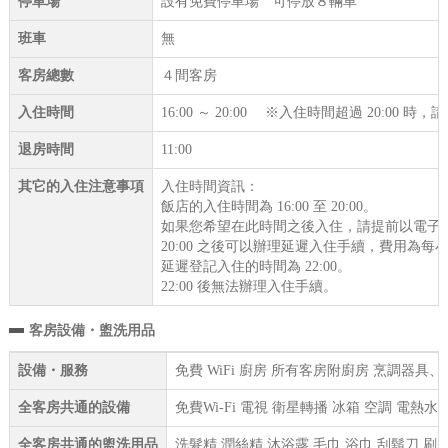
停車場
設有免費停車場 可停放８輛車
班車
無
客房總數
４間客房
入住時間
16:00 ～ 20:00 ※入住時間超過 20:00 
退房時間
11:00
其它的入住注意事項
入住時間資訊：
飯店的入住時間為 16:00 至 20:00。
如果您希望在此時間之後入住，請提前以電子
20:00 之後可以辦理延遲入住手續，費用為每小
延遲登記入住的時間為 22:00。
22:00 後無法辦理入住手續。
客房設備・盥洗用品
設備・服務
免費 WiFi 廚房 所有客房附廚房 烹調器具
全客房共通的設備
免費Wi-Fi 電視 衛星轉播 冰箱 空調 電熱
全客房共通的盥洗用品
洗髮精 潤絲精 沐浴露 毛巾 浴巾 刮鬍刀 刷