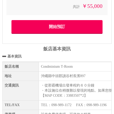
￥55,000
共計
飯店基本資訊
基本資訊
飯店名稱
Condminium T-Room
地址
沖繩縣中頭郡讀谷村長濱897
交通資訊
・從那霸機場出發車程約６０分鐘
・本設施位在稍微難以發現的地點。如果您抵
【MAP CODE：33883507*2】
TEL/FAX
TEL：098-989-1172 FAX：098-989-1196