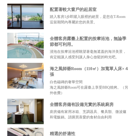
配置著較大窗戶的起居室
踏入客房1步即躍入眼裡的絕景，是您在T-Room
逗留期間內專屬於您的美景。
全體客房露臺上配置的按摩浴池，無論季
節都可利用。
浸泡在按摩浴池裡眺望著毫無遮蓋的海洋美景，
肯定能讓人感受到讓人身心放鬆的時光吧。
海之風師爺Room（110㎡）加寬單人床×４
張
白色磁磚的奢華空間
海之風師爺Room可在露臺上享受BBQ燒烤。（另
外收費）
全體客房備有設備充實的系統廚房
廚房備有家用冰箱、烹調器具、餐具類、微波爐
和電飯鍋。請購買喜愛的食材自由利用
精選的舒適性