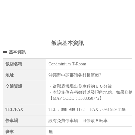
飯店基本資訊
基本資訊
飯店名稱
Condminium T-Room
地址
沖繩縣中頭郡讀谷村長濱897
交通資訊
・從那霸機場出發車程約６０分鐘
・本設施位在稍微難以發現的地點。如果您抵
【MAP CODE：33883507*2】
TEL/FAX
TEL：098-989-1172 FAX：098-989-1196
停車場
設有免費停車場 可停放８輛車
班車
無