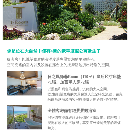
像是位在大自然中僅有4間的豪華度假公寓誕生了
從客房可以眺望寬廣的海洋度過專屬於您的平穩時光。
空間充裕的室內以及設置在露台上的按摩浴池演出特別的空間。
日之風師爺Room（110㎡）皇后尺寸床墊
×1張、加寬單人床×2張
以黑色和褐色為基調，沉穩的大人空間。
從2樓眺望寬廣的美景會讓人忘記時光流逝，在寬
敞解放感滿溢的客房裡能讓人度過特別的時光。
全體客房備有絕景景觀浴室
浴室備有能舒緩旅途疲備的淋浴設備。保證您可
浸泡在較大的浴缸裡，享受窗外遼闊美景的奢侈
時光。