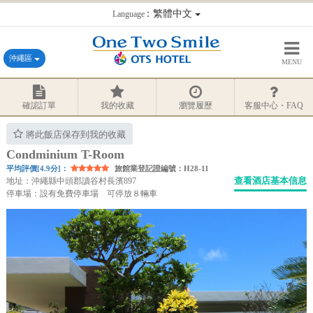
：繁體中文
Language
沖繩區
MENU
確認訂單
我的收藏
瀏覽履歷
客服中心・FAQ
將此飯店保存到我的收藏
Condminium T-Room
平均評價[4.9分]：
旅館業登記證編號：H28-11
查看酒店基本信息
地址：沖繩縣中頭郡讀谷村長濱897
停車場：設有免費停車場 可停放８輛車