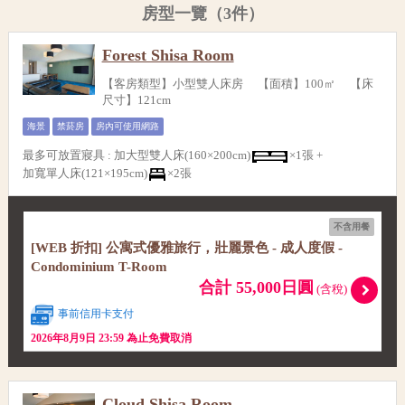
房型一覽（3件）
Forest Shisa Room
【客房類型】小型雙人床房 【面積】100㎡ 【床
尺寸】121cm
海景
禁菸房
房內可使用網路
最多可放置寢具
:
加大型雙人床(160×200cm)
×1張 +
加寬單人床(121×195cm)
×2張
不含用餐
[WEB 折扣] 公寓式優雅旅行，壯麗景色 - 成人度假 -
Condominium T-Room
合計 55,000日圓
(含稅)
事前信用卡支付
2026年8月9日 23:59 為止免費取消
Cloud Shisa Room