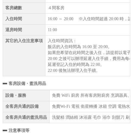
客房總數
４間客房
入住時間
16:00 ～ 20:00 ※入住時間超過 20:00 
退房時間
11:00
其它的入住注意事項
入住時間資訊：
飯店的入住時間為 16:00 至 20:00。
如果您希望在此時間之後入住，請提前以電子
20:00 之後可以辦理延遲入住手續，費用為每小
延遲登記入住的時間為 22:00。
22:00 後無法辦理入住手續。
客房設備・盥洗用品
設備・服務
免費 WiFi 廚房 所有客房附廚房 烹調器具
全客房共通的設備
免費Wi-Fi 電視 衛星轉播 冰箱 空調 電熱
全客房共通的盥洗用品
洗髮精 潤絲精 沐浴露 毛巾 浴巾 刮鬍刀 刷
注意事項等