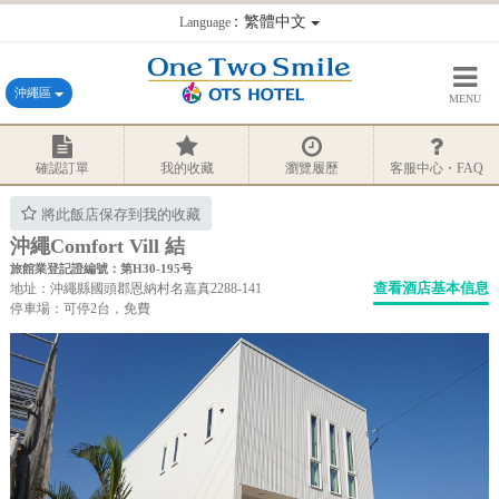
：繁體中文
Language
沖繩區
MENU
確認訂單
我的收藏
瀏覽履歷
客服中心・FAQ
將此飯店保存到我的收藏
沖繩Comfort Vill 結
旅館業登記證編號：第H30-195号
查看酒店基本信息
地址：沖繩縣國頭郡恩納村名嘉真2288-141
停車場：可停2台，免費