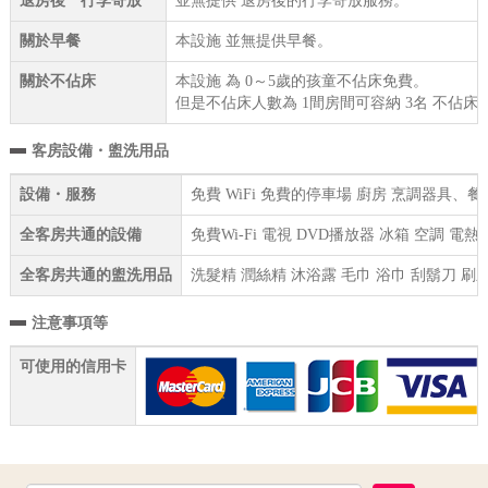
退房後 行李寄放
並無提供 退房後的行李寄放服務。
關於早餐
本設施 並無提供早餐。
關於不佔床
本設施 為 0～5歲的孩童不佔床免費。
但是不佔床人數為 1間房間可容納 3名 不佔床
客房設備・盥洗用品
設備・服務
免費 WiFi 免費的停車場 廚房 烹調器具、
全客房共通的設備
免費Wi-Fi 電視 DVD播放器 冰箱 空調 
全客房共通的盥洗用品
洗髮精 潤絲精 沐浴露 毛巾 浴巾 刮鬍刀 刷
注意事項等
可使用的信用卡