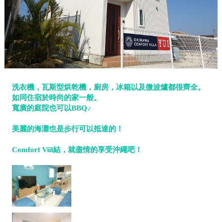
洗衣機，瓦斯型烘乾機，廚房，冰箱以及微波爐都很齊全。
如同住宿於時尚的家一般。
寬廣的庭院也可以BBQ♪
美麗的海灘也是步行可以抵達的！
Comfort Viil結，就盡情的享受沖繩吧！