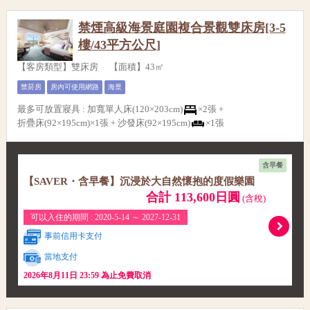
禁煙高級海景庭園複合景觀雙床房[3-5
樓/43平方公尺]
【客房類型】雙床房 【面積】43㎡
禁菸房
房內可使用網路
海景
最多可放置寢具
:
加寬單人床(120×203cm)
×2張 +
折疊床(92×195cm)×1張 +
沙發床(92×195cm)
×1張
含早餐
【SAVER・含早餐】沉浸於大自然懷抱的度假樂園
合計 113,600日圓
(含稅)
可以入住的期間 : 2020-5-14 ～ 2027-12-31
事前信用卡支付
當地支付
2026年8月11日 23:59 為止免費取消