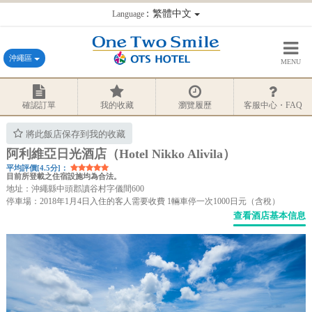
：繁體中文
Language
沖繩區
MENU
確認訂單
我的收藏
瀏覽履歷
客服中心・FAQ
將此飯店保存到我的收藏
阿利維亞日光酒店（Hotel Nikko Alivila）
平均評價[4.5分]：
目前所登載之住宿設施均為合法。
地址：沖繩縣中頭郡讀谷村字儀間600
停車場：2018年1月4日入住的客人需要收費 1輛車停一次1000日元（含稅）
查看酒店基本信息