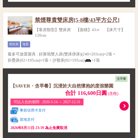
禁煙尊貴雙床房[5-8樓/43平方公尺]
【客房類型】雙床房 【面積】43㎡ 【床尺寸】
120cm
禁菸房
海景
最多可放置寢具
:
好萊塢雙人床(雙床併床)(240×203cm)×2張 +
折疊床(92×195cm)×1張 +
沙發床(92×195cm)
×1張
含早餐
【SAVER・含早餐】沉浸於大自然懷抱的度假樂園
合計 116,600日圓
(含稅)
可以入住的期間 : 2020-5-14 ～ 2027-12-31
事前信用卡支付
當地支付
2026年8月11日 23:59 為止免費取消