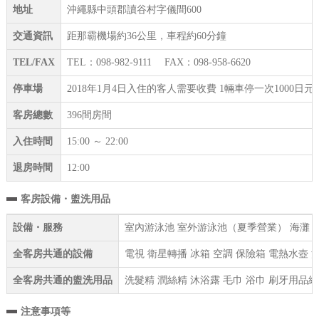
地址
沖繩縣中頭郡讀谷村字儀間600
交通資訊
距那霸機場約36公里，車程約60分鐘
TEL/FAX
TEL：098-982-9111 FAX：098-958-6620
停車場
2018年1月4日入住的客人需要收費 1輛車停一次1000日
客房總數
396間房間
入住時間
15:00 ～ 22:00
退房時間
12:00
客房設備・盥洗用品
設備・服務
室內游泳池 室外游泳池（夏季營業） 海灘 小賣
全客房共通的設備
電視 衛星轉播 冰箱 空調 保險箱 電熱水壺 
全客房共通的盥洗用品
洗髮精 潤絲精 沐浴露 毛巾 浴巾 刷牙用品組
注意事項等