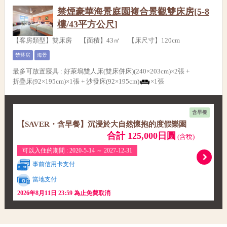
禁煙豪華海景庭園複合景觀雙床房[5-8
樓/43平方公尺]
【客房類型】雙床房 【面積】43㎡ 【床尺寸】120cm
禁菸房
海景
最多可放置寢具
:
好萊塢雙人床(雙床併床)(240×203cm)×2張 +
折疊床(92×195cm)×1張 +
沙發床(92×195cm)
×1張
含早餐
【SAVER・含早餐】沉浸於大自然懷抱的度假樂園
合計 125,000日圓
(含稅)
可以入住的期間 : 2020-5-14 ～ 2027-12-31
事前信用卡支付
當地支付
2026年8月11日 23:59 為止免費取消