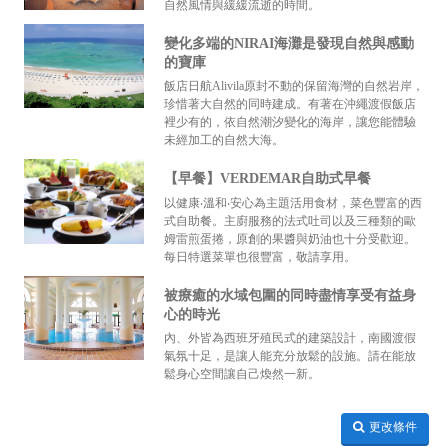
自然風情與緩緩流逝的時間。
變化多端的NIRAI海灘是發現自然與感動
的寶庫
飯店日航Alivila原封不動的保留海灣的自然岩岸，
珍惜著大自然的同時建成。有著在沖繩渡假飯店
裡少有的，依自然潮汐變化的海岸，讓您能體驗
未經加工的自然大海。
【早餐】VERDEMAR自助式早餐
以健康‧溫和‧安心為主題活用食材，菜色豐富的西
式自助餐。主廚服務的法式吐司以及三種類的歐
姆雷煎蛋捲，原創的果醬與奶油也十分受歡迎。
每日特選菜單也很豐富，敬請享用。
被療癒的水域包圍的同時盡情享受有益身
心的時光
內、外皆為西班牙殖民式的建築設計，南國渡假
氣氛十足，是讓人能充分放鬆的設施。請在能放
鬆身心空間讓自己煥然一新。
更改條件