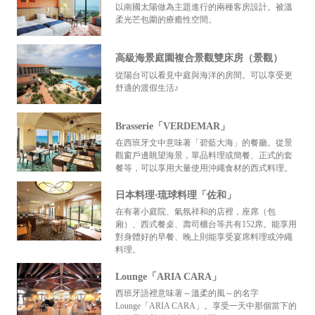
以南國太陽做為主題進行的兩種客房設計。被溫
柔光芒包圍的療癒性空間。
高級海景庭園複合景觀雙床房（景觀）
從陽台可以看見中庭與海洋的房間。可以享受更
舒適的渡假生活♪
Brasserie「VERDEMAR」
在西班牙文中意味著「碧藍大海」的餐廳。從景
觀窗戶邊眺望海景，單品料理或簡餐、正式的套
餐等，可以享用大量使用沖繩食材的西式料理。
日本料理‧琉球料理「佐和」
在有著小庭院、氣氛祥和的店裡，座席（包
廂）、西式餐桌、壽司櫃台等共有152席。能享用
對身體好的早餐、晚上則能享受宴席料理或沖繩
料理。
Lounge「ARIA CARA」
西班牙語裡意味著～溫柔的風～的名字
Lounge「ARIA CARA」。享受一天中那個當下的