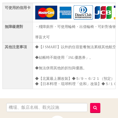
可使用的信用卡
無障礙應對
・殘障廁所・可使用輪椅・出借輪椅・可針對食物過
導盲犬可
其他注意事項
◆【J SMART】以外的住宿套餐無法累積其他航
◆結帳時不能使用「JAL優惠券」。
◆無法併用其他的折扣與優惠。
◆【北翼最上層改裝】◆５/９～６/２１（預定）
◆【日本料理・琉球料理「佐和」改裝】◆５/１０