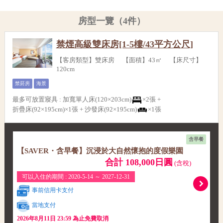
房型一覽（4件）
禁煙高級雙床房[1-5樓/43平方公尺]
【客房類型】雙床房 【面積】43㎡ 【床尺寸】
120cm
禁菸房
海景
最多可放置寢具
:
加寬單人床(120×203cm)
×2張 +
折疊床(92×195cm)×1張 +
沙發床(92×195cm)
×1張
含早餐
【SAVER・含早餐】沉浸於大自然懷抱的度假樂園
合計 108,000日圓
(含稅)
可以入住的期間 : 2020-5-14 ～ 2027-12-31
事前信用卡支付
當地支付
2026年8月11日 23:59 為止免費取消