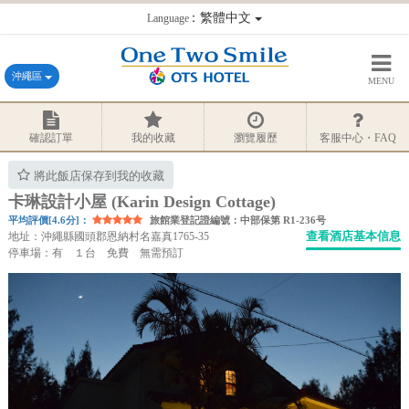
：繁體中文
Language
沖繩區
MENU
確認訂單
我的收藏
瀏覽履歷
客服中心・FAQ
將此飯店保存到我的收藏
卡琳設計小屋 (Karin Design Cottage)
平均評價[4.6分]：
旅館業登記證編號：中部保第 R1-236号
查看酒店基本信息
地址：沖繩縣國頭郡恩納村名嘉真1765-35
停車場：有 １台 免費 無需預訂