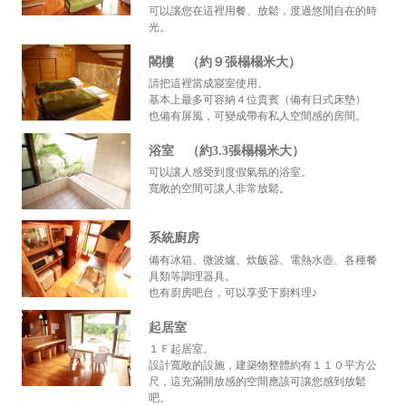
可以讓您在這裡用餐、放鬆，度過悠閒自在的時
光。
閣樓 （約９張榻榻米大）
請把這裡當成寢室使用。
基本上最多可容納４位貴賓（備有日式床墊）
也備有屏風，可變成帶有私人空間感的房間。
浴室 （約3.3張榻榻米大）
可以讓人感受到度假氣氛的浴室。
寬敞的空間可讓人非常放鬆。
系統廚房
備有冰箱、微波爐、炊飯器、電熱水壺、各種餐
具類等調理器具。
也有廚房吧台，可以享受下廚料理♪
起居室
１Ｆ起居室。
設計寬敞的設施，建築物整體約有１１０平方公
尺，這充滿開放感的空間應該可讓您感到放鬆
吧。