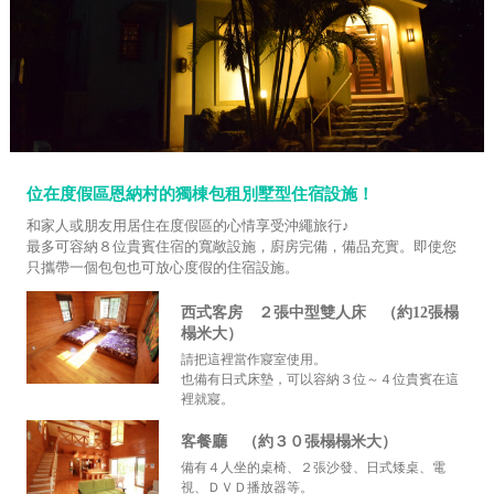
位在度假區恩納村的獨棟包租別墅型住宿設施！
和家人或朋友用居住在度假區的心情享受沖繩旅行♪
最多可容納８位貴賓住宿的寬敞設施，廚房完備，備品充實。即使您
只攜帶一個包包也可放心度假的住宿設施。
西式客房 ２張中型雙人床 （約12張榻
榻米大）
請把這裡當作寢室使用。
也備有日式床墊，可以容納３位～４位貴賓在這
裡就寢。
客餐廳 （約３０張榻榻米大）
備有４人坐的桌椅、２張沙發、日式矮桌、電
視、ＤＶＤ播放器等。