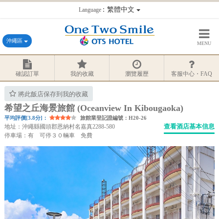
：繁體中文
Language
沖繩區
MENU
確認訂單
我的收藏
瀏覽履歷
客服中心・FAQ
將此飯店保存到我的收藏
希望之丘海景旅館 (Oceanview In Kibougaoka)
平均評價[3.8分]：
旅館業登記證編號：H20-26
查看酒店基本信息
地址：沖繩縣國頭郡恩納村名嘉真2288-580
停車場：有 可停３０輛車 免費