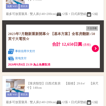
免費 WiFi
禁菸房
最多可放置寢具
:
雙人床(140×200cm)
×2張 +
日式床墊組
×2組
不含用餐
2023年7月翻新重新開幕☆ 【基本方案】​​全客房翻新♪50
英寸大電視☆
合計 12,650日圓
(含稅)
事前信用卡支付
當地支付
2026年9月6日 23:59 為止免費取消
【客房類型】日西式客房 【面積】29.6㎡ 【床尺
寸】140cm
免費 WiFi
禁菸房
最多可放置寢具
:
雙人床(140×200cm)
×2張 +
日式床墊組
×2組