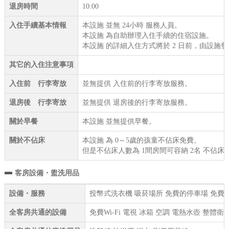
退房時間
10:00
入住手續基本情報
本設施 並無 24小時 服務人員。
本設施 為自助辦理入住手續的住宿設施。
本設施 的詳細入住方式將於 2 日前，由設施
其它的入住注意事項
入住前 行李寄放
並無提供 入住前的行李寄放服務。
退房後 行李寄放
並無提供 退房後的行李寄放服務。
關於早餐
本設施 並無提供早餐。
關於不佔床
本設施 為 0～5歲的孩童不佔床免費。
但是不佔床人數為 1間房間可容納 2名 不佔床
客房設備・盥洗用品
設備・服務
投幣式洗衣機 吸菸場所 免費的停車場 免費 W
全客房共通的設備
免費Wi-Fi 電視 冰箱 空調 電熱水壺 整體衛