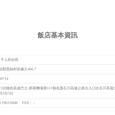
飯店基本資訊
ge盤子上的自然
郡恩納村前兼久466-7
60*14
15分鐘的高速巴士-那霸機場第111個名護石川高速公路出入口比石川高速公
5分5分5分
-1963-6048 FAX： -