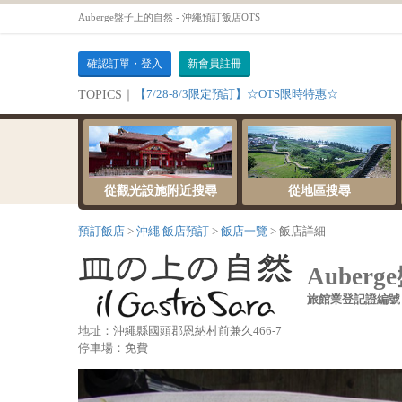
Auberge盤子上的自然 - 沖繩預訂飯店OTS
確認訂單・登入
新會員註冊
【7/28-8/3限定預訂】☆OTS限時特惠☆
TOPICS｜
從觀光設施附近搜尋
從地區搜尋
預訂飯店
沖繩 飯店預訂
飯店一覽
飯店詳細
Auber
旅館業登記證編號：H
地址：沖繩縣國頭郡恩納村前兼久466-7
停車場：免費