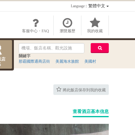
：繁體中文
Language
客服中心・FAQ
瀏覽履歷
我的收藏
關鍵字
飯店
那霸國際通商店街
美麗海水族館
美國村
名
將此飯店保存到我的收藏
查看酒店基本信息