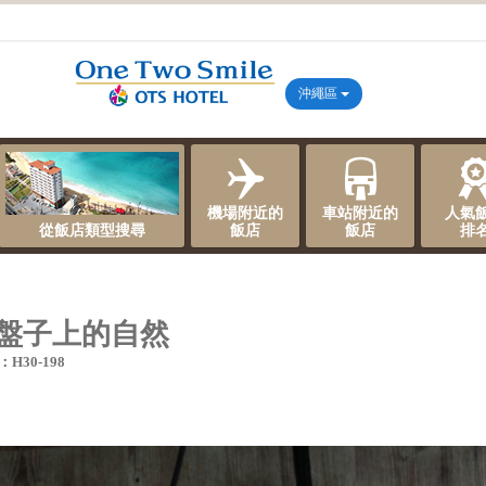
沖繩區
機場附近的
車站附近的
人氣
從飯店類型搜尋
飯店
飯店
排
ge盤子上的自然
30-198