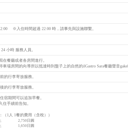
 ～ 22:00 ※入住時間超過 22:00 時，請事先與設施聯繫。
 24 小時 服務人員。
因在餐廳或者各房間進行。
車場房間的向導所以抵達時到盤子上的自然的ilGastro Sara餐廳聲音gakekud
住前的行李寄放服務。
房後的行李寄放服務。
於住宿期間可以追加早餐。
入住手續前告知。
：（1人 1餐的費用（含稅））
上
2,750日圓
上
1,650日圓