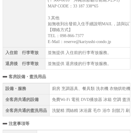
(〒900-0016 沖縄県那覇市前島3-25-1)
MAP CODE：33 187 338*65
3.其他
如無收到出發前入住手續說明MAIL，請與以
【聯絡方式】
TEL：098-866-7377
E-Mail：reserve@kariyushi-condo.jp
入住前 行李寄放
並無提供 入住前的行李寄放服務。
退房後 行李寄放
並無提供 退房後的行李寄放服務。
客房設備・盥洗用品
設備・服務
廚房 烹調器具、餐具類 洗衣機 衣物烘乾機 免
全客房共通的設備
免費Wi-Fi 電視 DVD播放器 冰箱 空調 
全客房共通的盥洗用品
洗髮精 潤絲精 沐浴露 毛巾 浴巾 刮鬍刀 刷
注意事項等