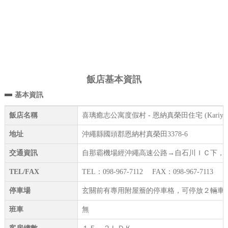
飯店基本資訊
基本資訊
飯店名稱
喜璃癒志公寓度假村 - 恩納真榮田住宅 (Kariyushi Cond
地址
沖繩縣國頭郡恩納村真榮田3378-6
交通資訊
自那霸機場經沖繩高速公路→自石川ＩＣ下，
TEL/FAX
TEL：098-967-7112 FAX：098-967-7113
停車場
玄關前有專用附屋簷的停車格，可停放２輛車
班車
無