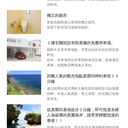
浴時光。
獨立的廁所
家族也能夠放心使用的獨立廁所。
採用了附洗淨式便座的廁所。
１樓玄關前設有附屋簷的免費停車場。
能夠不在意停車地點，享受自由自在的住宿逗留
時光。
此外，停車場旁設有專用的淋浴設備，從海邊回
來後，也能夠清爽地進入房內。
距離人氣的觀光地點真榮田岬約車程１０
分鐘
連日因潛水或浮潛的大量民眾而熱鬧非凡的真榮
田岬。作為人氣景點「青之洞窟」的玄關口也相
當有名。
從真榮田基地徒步２分鐘，即可抵達未經
人為破壞的美麗海岸，請享受輕鬆抵達的
奢侈！！
穿越小小的步道，即可抵達充滿沖繩風情的岩礁