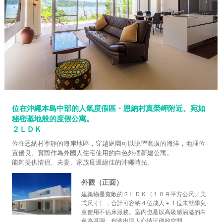
位在沖繩本島中部的人氣度假區・恩納村真榮岬附近。宛如
秘密基地般的度假公寓。
２ＬＤＫ
位在恩納村寧靜的海岸地區，穿越庭園可以眺望寬廣的海洋，地理位
置優良。實際作為外國人住宅使用的白色外牆新建公寓。
能夠提供情侶、夫妻、家族度過絕佳的沖繩時光。
外觀（正面）
建築物是寬敞的２ＬＤＫ（１０９平方公尺／美
式尺寸），合計可容納４位成人＋１位未就學兒
童使用不佔床服務。室內也是以高級感滿溢的白
色為基調，創造出讓人心情沉穩的空間。