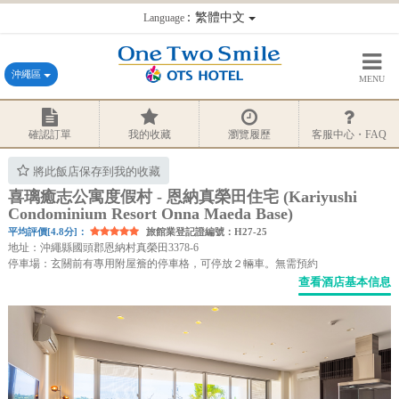
：繁體中文
Language
沖繩區
MENU
確認訂單
我的收藏
瀏覽履歷
客服中心・FAQ
將此飯店保存到我的收藏
喜璃癒志公寓度假村 - 恩納真榮田住宅 (Kariyushi
Condominium Resort Onna Maeda Base)
平均評價[4.8分]：
旅館業登記證編號：H27-25
地址：沖繩縣國頭郡恩納村真榮田3378-6
停車場：玄關前有專用附屋簷的停車格，可停放２輛車。無需預約
查看酒店基本信息