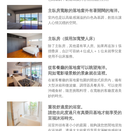
主臥房寬敞的落地窗外有著開闊的海洋。
室內也是以高級感滿溢的白色為基調，創造出讓
人心情沉穩的空間。
主臥房（採用加寬雙人床）
除了主臥房，其他還有單人房。如果再追加１張
摺疊床，合計可容納４位成人＋１位未就學兒童
使用不佔床服務。
從客餐廳的落地窗可以眺望海洋。
宛如電影場景般的景象就在這裡。
在被客餐廳的落地窗包圍的開放式廚房內，備有
大型冰箱和微波爐、調理器具餐具等。可以使用
沖繩食材，隨意挑戰料理，在寬敞的客廳度過美
妙的時光。
重視舒適度的浴室。
請您在此度過只有真榮田基地才能享受的
至福沐浴時光。
浴室外頭有著小小的庭園，能夠讓您悠閒地浸泡
在浴池裡，透過大大的窗戶享受充滿解放感的沐