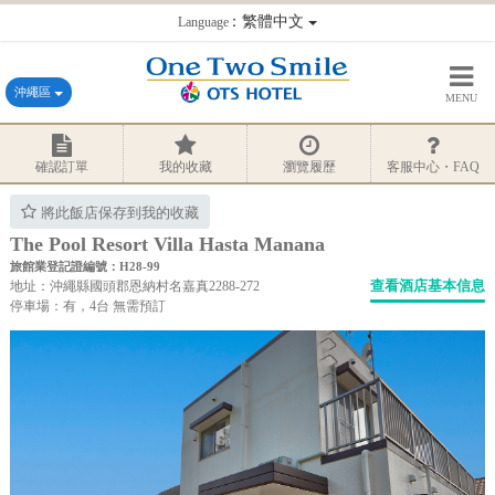
：繁體中文
Language
沖繩區
MENU
確認訂單
我的收藏
瀏覽履歷
客服中心・FAQ
將此飯店保存到我的收藏
The Pool Resort Villa Hasta Manana
旅館業登記證編號：H28-99
查看酒店基本信息
地址：沖繩縣國頭郡恩納村名嘉真2288-272
停車場：有，4台 無需預訂