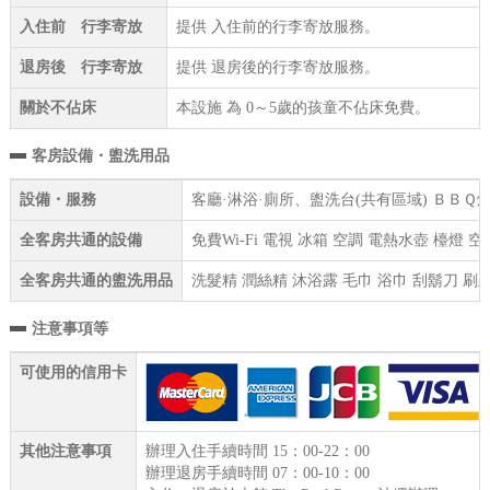
入住前 行李寄放
提供 入住前的行李寄放服務。
退房後 行李寄放
提供 退房後的行李寄放服務。
關於不佔床
本設施 為 0～5歲的孩童不佔床免費。
客房設備・盥洗用品
設備・服務
客廳·淋浴·廁所、盥洗台(共有區域) ＢＢＱ
全客房共通的設備
免費Wi-Fi 電視 冰箱 空調 電熱水壺 檯燈
全客房共通的盥洗用品
洗髮精 潤絲精 沐浴露 毛巾 浴巾 刮鬍刀 刷
注意事項等
可使用的信用卡
其他注意事項
辦理入住手續時間 15：00-22：00
辦理退房手續時間 07：00-10：00