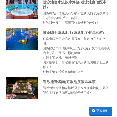
遊泳池邊水流按摩浴缸(遊泳池度假區本
館)
因為有2台7名最大可容納人數的大的水流按摩浴
缸舒適地舒暢所以，能要。
對飲料一只手，請渡過作為優雅的一時！
推薦騎士遊泳池！(遊泳池度假區本館)
住宿者限定的遊泳池是只為了顧客的私人的空
間。
因為能從早晨8點到晚上22點利用所以早晨能享受
晚上，和白天不一樣的氣氛。
在騎士遊泳池，光雕投影！
照片牆映照，肯定是色彩繽紛的光照在水面上的
樣子！
杜松子酒海灣鯊魚遊泳的姿態…
遊泳池邊烤肉(遊泳池度假區本館)
能以遊泳池邊和家族以及朋友來渡過烤肉。因為
能在本設施準備所以能隨便使用食材。
更改條件