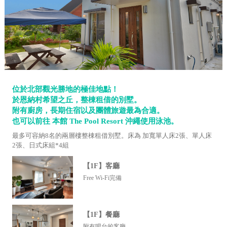
位於北部觀光勝地的極佳地點！
於恩納村希望之丘，整棟租借的別墅。
附有廚房，長期住宿以及團體旅遊最為合適。
也可以前往 本館 The Pool Resort 沖繩使用泳池。
最多可容納8名的兩層樓整棟租借別墅。床為 加寬單人床2張、單人床
2張、日式床組*4組
【1F】客廳
Free Wi-Fi完備
【1F】餐廳
附有吧台的客廳