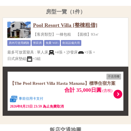
房型一覽（1件）
Pool Resort Villa [整棟租借]
【客房類型】一棟包租 【面積】93㎡
房內可使用網路
禁菸房
免費 WiFi
衛浴設備共用
最多可放置寢具
:
單人床
×4張 +
沙發床
×1張 +
日式床墊組
×3組
不含用餐
【The Pool Resort Villa Hasta Manana】標準住宿方案
合計 35,000日圓
(含稅)
事前信用卡支付
2026年8月23日 23:59 為止免費取消
飯店交通地圖