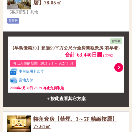
層】78.05㎡
【客房類型】其他
禁菸房
含早餐
【早鳥優惠30】超過59平方公尺☆全房間觀景房(有早餐)
合計 63,440日圓
(含稅)
可以入住的期間 : 2021-2-1 ～ 2027-1-31
事前信用卡支付
當地支付
2026年8月30日 23:59 為止免費取消
＋按此查看其它方案
轉角套房【禁煙、3～5F 精緻樓層】
77.61㎡