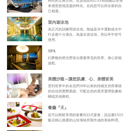
時尚的古典空間。在渡假區RELAX裡體驗以全身
來感受悠哉流逝的時光。在此您可以與全新的自
己相遇。
室內遊泳池
為正式的訓練用游泳池。無論是水中運動或水中
行走都十分適合。為溫水游泳池，所以年中皆可
使用。
SPA
幻夢般的燈光營造出羅曼蒂克的世界。身心皆能
放鬆。
美體沙龍～讓您肌膚、心、身體皆美
受到世界中的名流們30年以來的持續支持而累積
的自信與實際業績。可配合您的需求選擇肌膚相
關或其他療程。
餐廳『天』
從可以輕鬆享用的套餐到日式宴會，請品嘗EXES
飯店精心挑選的山珍海味所製作成的美味料理。