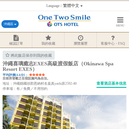
：繁體中文
Language
沖繩區
MENU
確認訂單
我的收藏
瀏覽履歷
客服中心・FAQ
將此飯店保存到我的收藏
沖繩喜璃癒志EXES高級渡假飯店（Okinawa Spa
Resort EXES）
平均評價[4.6分]：
目前所登載之住宿設施均為合法。
查看酒店基本信息
地址：沖繩縣國頭郡恩納村名嘉真yashi原2592-40
停車場：有／免費／不用預約