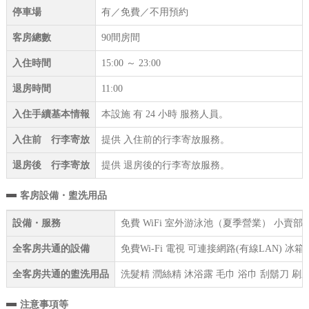
停車場
有／免費／不用預約
客房總數
90間房間
入住時間
15:00 ～ 23:00
退房時間
11:00
入住手續基本情報
本設施 有 24 小時 服務人員。
入住前 行李寄放
提供 入住前的行李寄放服務。
退房後 行李寄放
提供 退房後的行李寄放服務。
客房設備・盥洗用品
設備・服務
免費 WiFi 室外游泳池（夏季營業） 小賣部
全客房共通的設備
免費Wi-Fi 電視 可連接網路(有線LAN) 
全客房共通的盥洗用品
洗髮精 潤絲精 沐浴露 毛巾 浴巾 刮鬍刀 刷
注意事項等