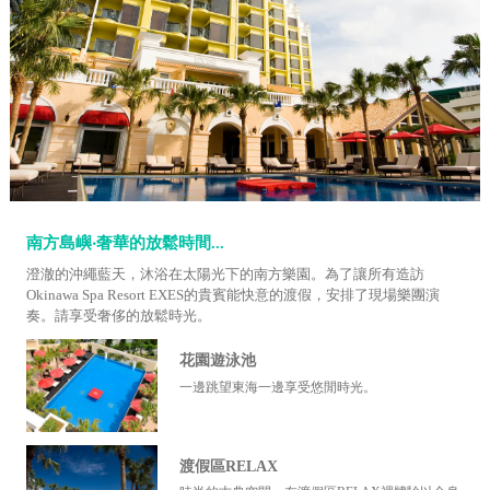
南方島嶼‧奢華的放鬆時間...
澄澈的沖繩藍天，沐浴在太陽光下的南方樂園。為了讓所有造訪
Okinawa Spa Resort EXES的貴賓能快意的渡假，安排了現場樂團演
奏。請享受奢侈的放鬆時光。
花園遊泳池
一邊跳望東海一邊享受悠閒時光。
渡假區RELAX