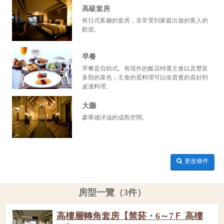
高級套房
有日式客廳的套房，非常受到家庭出遊的客人的
歡迎。
早餐
早餐是自助式。有現作的飯店特選主食以及豐富
多類的菜色；主食的蛋料理可以依貴賓的喜好到
桌邊料理。
大廳
豪華感洋溢的成熟空間。
更改條件
房型一覽（3件）
高樓層轉角套房【禁菸・6～7Ｆ 高樓