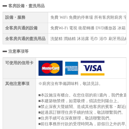
客房設備・盥洗用品
設備・服務
免費 WiFi 免費的停車場 所有客房附廚房
全客房共通的設備
免費Wi-Fi 電視 衛星轉播 DVD播放器 冰
全客房共通的盥洗用品
洗髮精 潤絲精 沐浴露 毛巾 浴巾 刷牙用品組
注意事項等
可使用的信用卡
其他注意事項
※廚房沒有準備調味料，敬請見諒。
■本設施沒有櫃台。在您住宿的前1週內，我們會直
■本建築物禁煙，如需吸煙，煩請您到陽台上。
■禁止深夜大聲嬉鬧、造成其他客房的賓客・鄰近
■超過原訂辦理住房手續的情況，敬請聯繫我們。
■住房手續可在深夜辦理，敬請聯繫我們。
■前往事務所付款的受理時間為，節假日之外的早