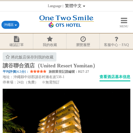
：繁體中文
Language
沖繩區
MENU
確認訂單
我的收藏
瀏覽履歷
客服中心・FAQ
將此飯店保存到我的收藏
讀谷聯合酒店（United Resort Yomitan）
平均評價[4.5分]：
旅館業登記證編號：H27-27
查看酒店基本信息
地址：沖繩縣中頭郡讀谷村瀨名波538-1
停車場：24台（免費） ※無需預訂