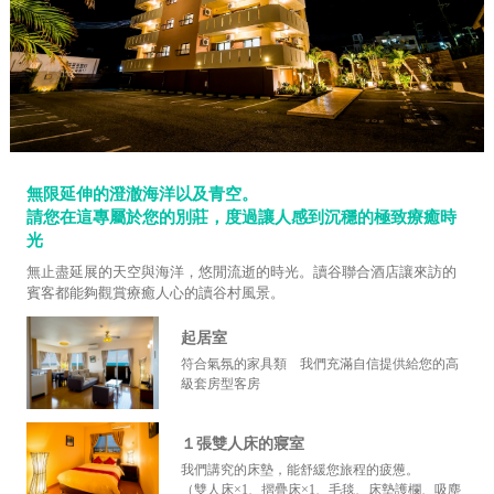
無限延伸的澄澈海洋以及青空。
請您在這專屬於您的別莊，度過讓人感到沉穩的極致療癒時
光
無止盡延展的天空與海洋，悠閒流逝的時光。讀谷聯合酒店讓來訪的
賓客都能夠觀賞療癒人心的讀谷村風景。
起居室
符合氣氛的家具類 我們充滿自信提供給您的高
級套房型客房
１張雙人床的寢室
我們講究的床墊，能舒緩您旅程的疲憊。
（雙人床×1、摺疊床×1、毛毯、床墊護欄、吸塵