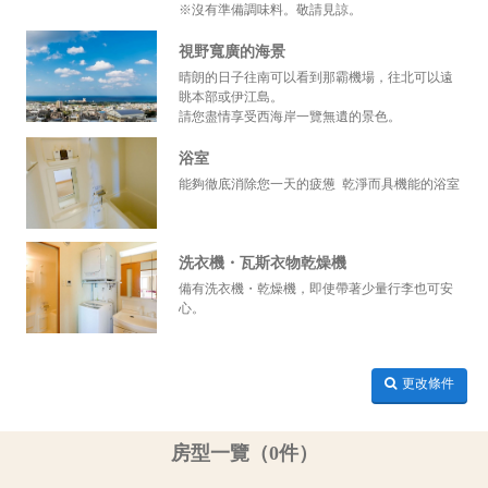
※沒有準備調味料。敬請見諒。
視野寬廣的海景
晴朗的日子往南可以看到那霸機場，往北可以遠
眺本部或伊江島。
請您盡情享受西海岸一覽無遺的景色。
浴室
能夠徹底消除您一天的疲憊 乾淨而具機能的浴室
洗衣機・瓦斯衣物乾燥機
備有洗衣機・乾燥機，即使帶著少量行李也可安
心。
更改條件
房型一覽（0件）