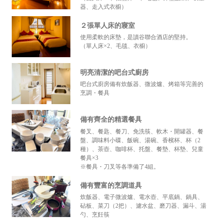
器、走入式衣櫥）
２張單人床的寢室
使用柔軟的床墊，是讀谷聯合酒店的堅持。
（單人床×2、毛毯、衣櫥）
明亮清潔的吧台式廚房
吧台式廚房備有炊飯器、微波爐、烤箱等完善的
烹調・餐具
備有齊全的精選餐具
餐叉、餐匙、餐刀、免洗筷、軟木・開罐器、餐
盤、調味料小碟、飯碗、湯碗、香檳杯、杯（2
種）、茶壺、咖啡杯、托盤、餐墊、杯墊、兒童
餐具×3
※餐具・刀叉等各準備了4組。
備有豐富的烹調道具
炊飯器、電子微波爐、電水壺、平底鍋、鍋具、
砧板、菜刀（2把）、濾水盆、磨刀器、漏斗、湯
勺、烹飪筷