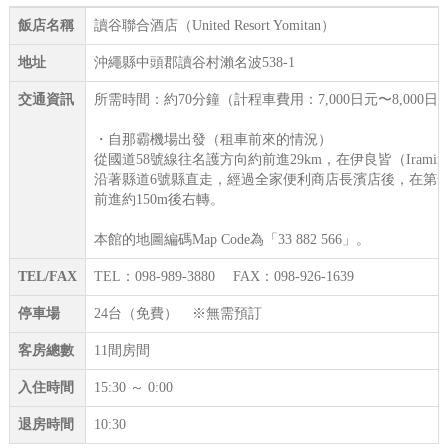
飯店名稱
讀谷聯合酒店（United Resort Yomitan）
地址
沖繩縣中頭郡讀谷村瀨名波538-1
交通資訊
所需時間：約70分鐘（計程車費用：7,000日元〜8,000日
・自那霸機場出發（租車前來的情況）
從國道58號線往名護方向約前進29km，在伊良皆（Irami
沿著縣道6號縣直走，經過全家便利商店長濱店後，在第
前進約150m後右轉。
本館的地圖編碼Map Code為「33 882 566」。
TEL/FAX
TEL：098-989-3880 FAX：098-926-1639
停車場
24台（免費） ※無需預訂
客房總數
11間房間
入住時間
15:30 ～ 0:00
退房時間
10:30