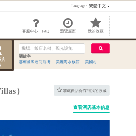
：繁體中文
Language
客服中心・FAQ
瀏覽履歷
我的收藏
關鍵字
飯店
那霸國際通商店街
美麗海水族館
美國村
名
llas）
將此飯店保存到我的收藏
查看酒店基本信息