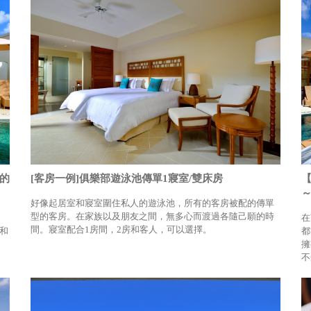
的
[客房一例]俱樂部遊泳池傳單1寢室/雙床房
～
好像起居室和寢室圍住私人的遊泳池，所有的客房被配的傳單
型的客房。在家族以及朋友之間，無多心而渡過各隨己願的時
在
間。寢室配合1房間，2房和客人，可以選擇。
和
都
擁
不