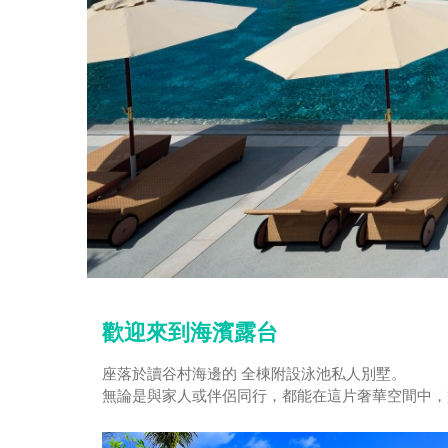
歡迎來到海濱露台
座落於讀谷村海邊的 全棟附設泳池私人別墅。
無論是與家人或伴侶同行，都能在這片奢華空間中，