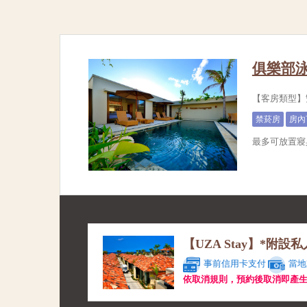
俱樂部泳
【客房類型】
禁菸房
房內
最多可放置寢
【UZA Stay】*附
事前信用卡支付
當地
依取消規則，預約後取消即產