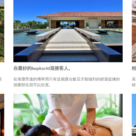
在最好的hopitariti迎接客人。
粉
括
在海灘旁邊的傳單用只有這個露台飯店才能做到的經過提煉的
采
俱樂部住宿可以欣賞。
材