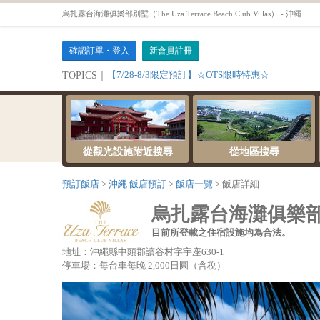
烏扎露台海灘俱樂部別墅（The Uza Terrace Beach Club Villas） - 沖繩預訂飯店OTS
確認訂單・登入
新會員註冊
【7/28-8/3限定預訂】☆OTS限時特惠☆
TOPICS｜
從觀光設施附近搜尋
從地區搜尋
預訂飯店
沖繩 飯店預訂
飯店一覽
飯店詳細
烏扎露台海灘俱樂部別墅（Th
目前所登載之住宿設施均為合法。
地址：沖繩縣中頭郡讀谷村字宇座630-1
停車場：每台車每晚 2,000日圓（含稅）