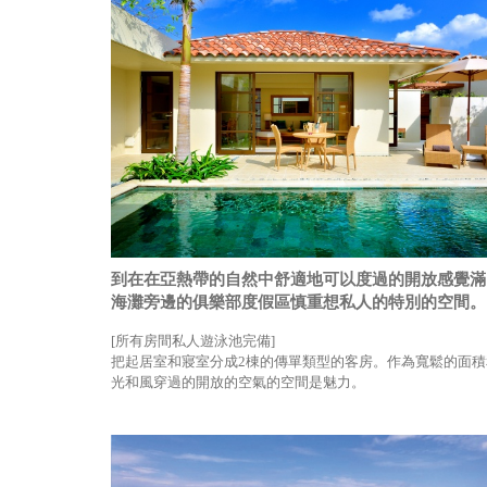
到在在亞熱帶的自然中舒適地可以度過的開放感覺滿
海灘旁邊的俱樂部度假區慎重想私人的特別的空間。
[所有房間私人遊泳池完備]
把起居室和寢室分成2棟的傳單類型的客房。作為寬鬆的面積
光和風穿過的開放的空氣的空間是魅力。