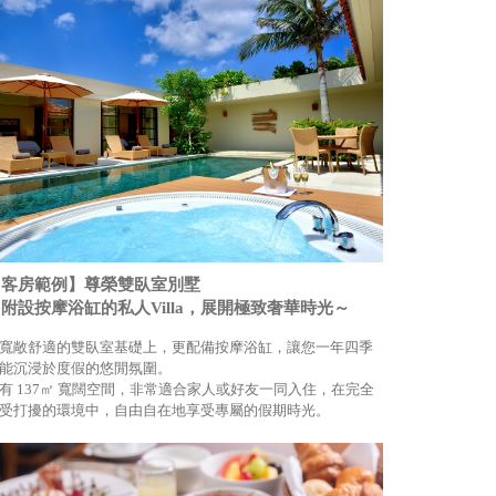
【客房範例】尊榮雙臥室別墅
附設按摩浴缸的私人Villa，展開極致奢華時光～
寬敞舒適的雙臥室基礎上，更配備按摩浴缸，讓您一年四季
能沉浸於度假的悠閒氛圍。
有 137㎡ 寬闊空間，非常適合家人或好友一同入住，在完全
受打擾的環境中，自由自在地享受專屬的假期時光。