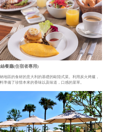
絲餐廳(住宿者專用)
納地區的食材的意大利的基礎的歐陸式菜。利用炭火烤爐，
料準備了珍惜本來的香味以及味道，口感的菜單。