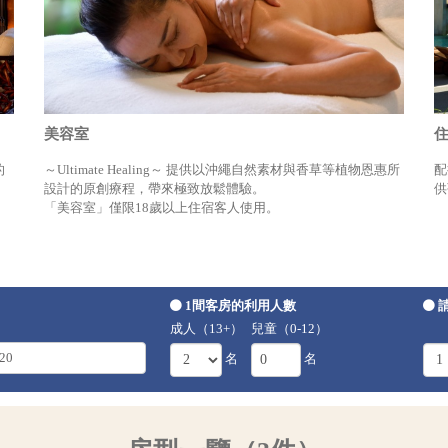
美容室
住
的
～Ultimate Healing～ 提供以沖繩自然素材與香草等植物恩惠所
配
設計的原創療程，帶來極致放鬆體驗。
供
「美容室」僅限18歲以上住宿客人使用。
1間客房的利用人數
成人（13+）
兒童（0-12）
名
名