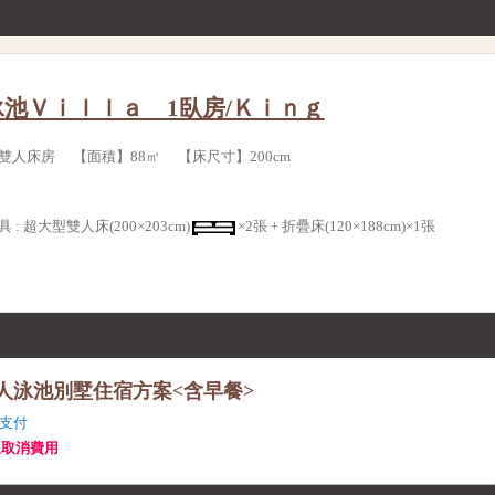
池Ｖｉｌｌａ 1臥房/Ｋｉｎｇ
雙人床房 【面積】88㎡ 【床尺寸】200cm
具
:
超大型雙人床(200×203cm)
×2張 +
折疊床(120×188cm)×1張
設私人泳池別墅住宿方案<含早餐>
支付
生取消費用