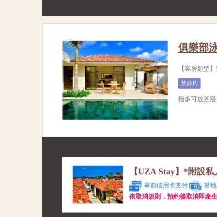
俱樂部泳
【客房類型】
禁菸房
最多可放置寢
【UZA Stay】*附
事前信用卡支付
當地
依取消規則，預約後取消即產