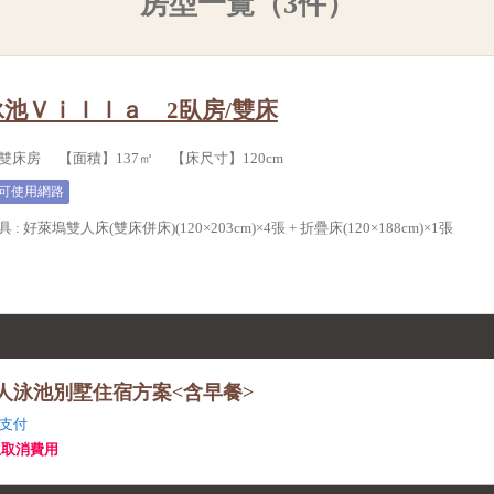
房型一覽（3件）
池Ｖｉｌｌａ 2臥房/雙床
雙床房 【面積】137㎡ 【床尺寸】120cm
可使用網路
具
:
好萊塢雙人床(雙床併床)(120×203cm)×4張 +
折疊床(120×188cm)×1張
設私人泳池別墅住宿方案<含早餐>
支付
生取消費用