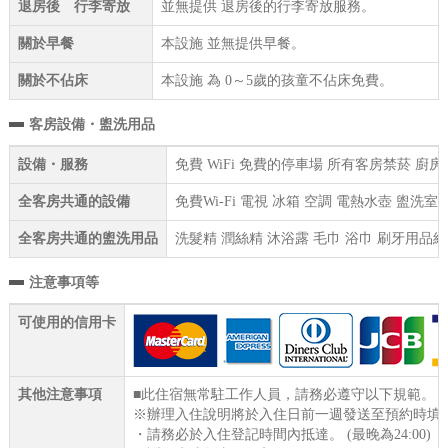
退房後 行李寄放
並無提供 退房後的行李寄放服務。
關於早餐
本設施 並無提供早餐。
關於不佔床
本設施 為 0～5歲的孩童不佔床免費。
客房設備・盥洗用品
設備・服務
免費 WiFi 免費的停車場 所有客房禁菸 廚
全客房共通的設備
免費Wi-Fi 電視 冰箱 空調 電熱水壺 盥
全客房共通的盥洗用品
洗髮精 潤絲精 沐浴露 毛巾 浴巾 刷牙用品組
注意事項等
可使用的信用卡
其他注意事項
■此住宿無常駐工作人員，請務必遵守以下規範。
※辦理入住說明將於入住日前一週發送至預約時填
・請務必於入住登記時間內抵達。 (最晚為24:00)