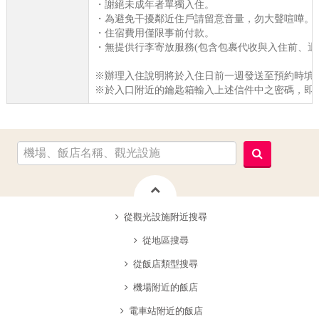
・謝絕未成年者單獨入住。
・為避免干擾鄰近住戶請留意音量，勿大聲喧嘩。
・住宿費用僅限事前付款。
・無提供行李寄放服務(包含包裹代收與入住前、退
※辦理入住說明將於入住日前一週發送至預約時填
※於入口附近的鑰匙箱輸入上述信件中之密碼，即
從觀光設施附近搜尋
從地區搜尋
從飯店類型搜尋
機場附近的飯店
電車站附近的飯店