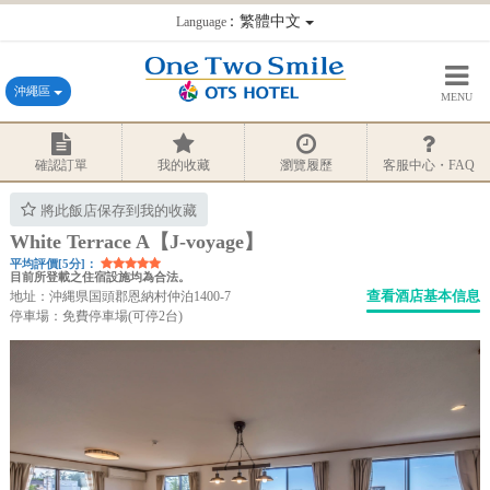
：繁體中文
Language
沖繩區
MENU
確認訂單
我的收藏
瀏覽履歷
客服中心・FAQ
將此飯店保存到我的收藏
White Terrace A【J-voyage】
平均評價[5分]：
目前所登載之住宿設施均為合法。
查看酒店基本信息
地址：沖縄県国頭郡恩納村仲泊1400-7
停車場：免費停車場(可停2台)