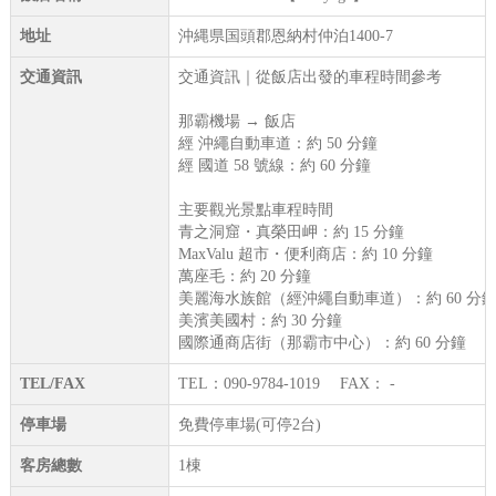
地址
沖縄県国頭郡恩納村仲泊1400-7
交通資訊
交通資訊｜從飯店出發的車程時間參考
那霸機場 → 飯店
經 沖繩自動車道：約 50 分鐘
經 國道 58 號線：約 60 分鐘
主要觀光景點車程時間
青之洞窟・真榮田岬：約 15 分鐘
MaxValu 超市・便利商店：約 10 分鐘
萬座毛：約 20 分鐘
美麗海水族館（經沖繩自動車道）：約 60 分
美濱美國村：約 30 分鐘
國際通商店街（那霸市中心）：約 60 分鐘
TEL/FAX
TEL：090-9784-1019 FAX： -
停車場
免費停車場(可停2台)
客房總數
1棟