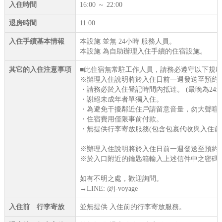
入住時間
16:00 ～ 22:00
退房時間
11:00
入住手續基本情報
本設施 並無 24小時 服務人員。
本設施 為自助辦理入住手續的住宿設施。
其它的入住注意事項
■此住宿無常駐工作人員，請務必遵守以下規
※辦理入住說明將於入住日前一週發送至預約
・請務必於入住登記時間內抵達。 (最晚為24:00
・謝絕未成年者單獨入住。
・為避免干擾鄰近住戶請留意音量，勿大聲喧
・住宿費用僅限事前付款。
・無提供行李寄放服務(包含包裹代收與入住前
※辦理入住說明將於入住日前一週發送至預約
※於入口附近的鑰匙箱輸入上述信件中之密碼
如有不明之處，歡迎詢問。
→LINE: @j-voyage
入住前 行李寄放
並無提供 入住前的行李寄放服務。