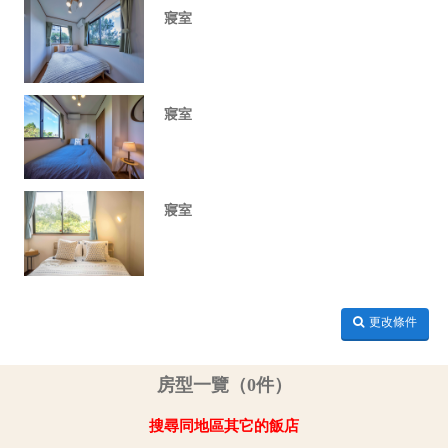
寢室
寢室
寢室
更改條件
房型一覽（0件）
搜尋同地區其它的飯店