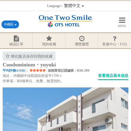
：繁體中文
Language
沖繩區
MENU
確認訂單
我的收藏
瀏覽履歷
客服中心・FAQ
將此飯店保存到我的收藏
Condominium・yuyuki
平均評價[4.9分]：
旅館業登記證編號：H30-299
查看酒店基本信息
地址：沖繩縣中頭郡讀谷村波平1709-1
停車場：有8個車位，免費，無需預約。