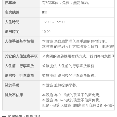
停車場
有8個車位，免費，無需預約。
客房總數
8間
入住時間
15:00 ～ 22:00
退房時間
10:00
入住手續基本情報
本設施 為自助辦理入住手續的住宿設施。
本設施 的詳細入住方式將於 1 日前，由設施
其它的入住注意事項
※房間的鑰匙採用密碼方式。我們將向您提供
入住前 行李寄放
並無提供 入住前的行李寄放服務。
退房後 行李寄放
並無提供 退房後的行李寄放服務。
關於早餐
本設施 並無提供早餐。
關於不佔床
本設施 為 0～5歲的孩童不佔床免費。
本設施 為 0～5歲的孩童不佔床免費。
但是不佔床人數為 1間房間可容納 2名 不佔床
客房設備・盥洗用品