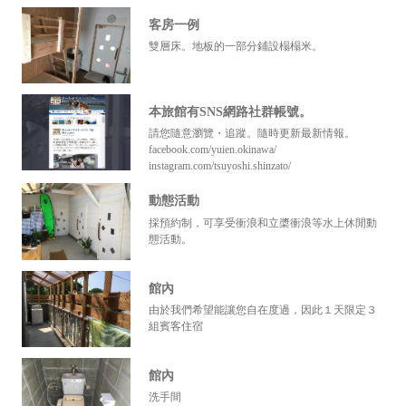
客房一例
雙層床。地板的一部分鋪設榻榻米。
本旅館有SNS網路社群帳號。
請您隨意瀏覽・追蹤。隨時更新最新情報。
facebook.com/yuien.okinawa/
instagram.com/tsuyoshi.shinzato/
動態活動
採預約制，可享受衝浪和立槳衝浪等水上休閒動
態活動。
館內
由於我們希望能讓您自在度過，因此１天限定３
組賓客住宿
館內
洗手間