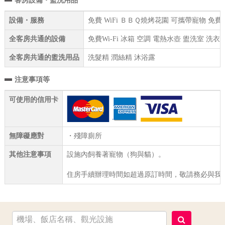
客房設備・盥洗用品
設備・服務
免費 WiFi ＢＢＱ燒烤花園 可攜帶寵物 免
全客房共通的設備
免費Wi-Fi 冰箱 空調 電熱水壺 盥洗室 洗
全客房共通的盥洗用品
洗髮精 潤絲精 沐浴露
注意事項等
可使用的信用卡
無障礙應對
・殘障廁所
其他注意事項
設施內飼養著寵物（狗與貓）。
住房手續辦理時間如超過原訂時間，敬請務必與我