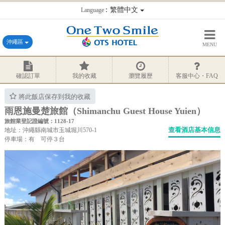
：繁體中文
Language
沖繩區
MENU
確認訂單
我的收藏
瀏覽履歷
客服中心・FAQ
將此飯店保存到我的收藏
雨恩施曼楚旅館（Shimanchu Guest House Yuien）
旅館業登記證編號：1128-17
查看酒店基本信息
地址：沖繩縣南城市玉城堀川570-1
停車場：有 可停３台