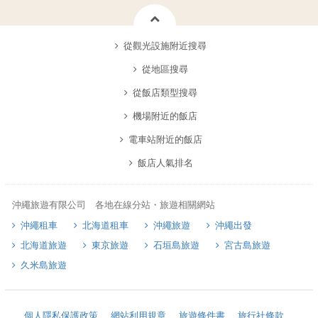
從觀光設施附近搜尋
從地區搜尋
從飯店類型搜尋
機場附近的飯店
電車站附近的飯店
飯店人氣排名
沖繩旅遊有限公司 各地在線分站・旅遊相關網站
沖繩租車
北海道租車
沖繩旅遊
沖繩出發
北海道旅遊
東京旅遊
石垣島旅遊
宮古島旅遊
久米島旅遊
個人隱私保護政策
網站利用規章
旅遊條件書
旅行社條款