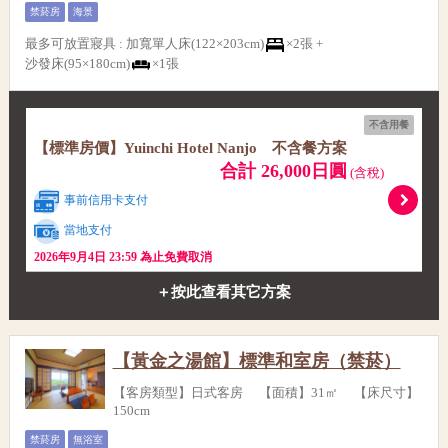
禁菸房
海景
最多可放置寢具
:
加寬單人床(122×203cm)
×2張 +
沙發床(95×180cm)
×1張
不含用餐
【標準房價】Yuinchi Hotel Nanjo 不含餐方案
合計 26,000日圓
(含稅)
事前信用卡支付
當地支付
2026年9月4日 23:59 為止免費取消
＋按此查看其它方案
【黃金之湯館】標準和室房（禁菸）
【客房類型】日式客房 【面積】31㎡ 【床尺寸】
150cm
禁菸房
無浴室