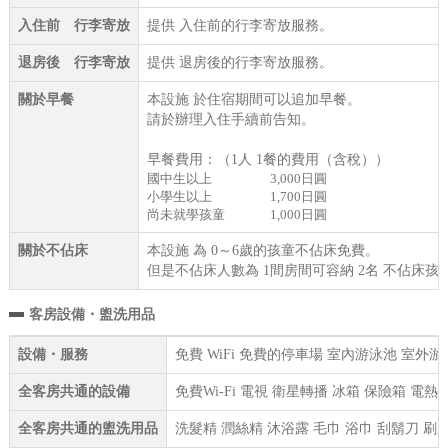
入住前 行李寄放
提供 入住前的行李寄放服務。
退房後 行李寄放
提供 退房後的行李寄放服務。
關於早餐
本設施 於住宿期間可以追加早餐。
請於辦理入住手續前告知。
早餐費用：（1人 1餐的費用（含稅））
國中生以上
3,000日圓
小學生以上
1,700日圓
尚未就學孩童
1,000日圓
關於不佔床
本設施 為 0～6歲的孩童不佔床免費。
但是不佔床人數為 1間房間可容納 2名 不佔床孩
客房設備・盥洗用品
設備・服務
免費 WiFi 免費的停車場 室內游泳池 室外
全客房共通的設備
免費Wi-Fi 電視 衛星轉播 冰箱 保險箱 電
全客房共通的盥洗用品
洗髮精 潤絲精 沐浴露 毛巾 浴巾 刮鬍刀 刷