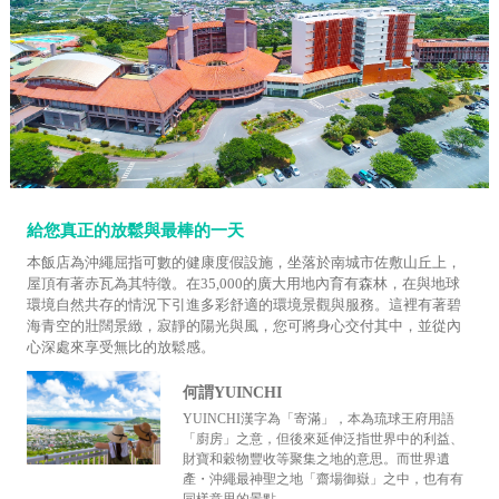
給您真正的放鬆與最棒的一天
本飯店為沖繩屈指可數的健康度假設施，坐落於南城市佐敷山丘上，
屋頂有著赤瓦為其特徵。在35,000的廣大用地內育有森林，在與地球
環境自然共存的情況下引進多彩舒適的環境景觀與服務。這裡有著碧
海青空的壯闊景緻，寂靜的陽光與風，您可將身心交付其中，並從內
心深處來享受無比的放鬆感。
何謂YUINCHI
YUINCHI漢字為「寄滿」，本為琉球王府用語
「廚房」之意，但後來延伸泛指世界中的利益、
財寶和穀物豐收等聚集之地的意思。而世界遺
產・沖繩最神聖之地「齋場御嶽」之中，也有有
同樣意思的景點。