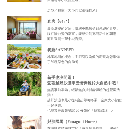
薦給有帶小孩的旅客。
房型／和室（大小同12張榻榻米）
套房【64㎡】
最高層樓的客房，讓您更能感受到沖繩的青空。
設在陽台旁的浴室，能感受到充滿活性的朝陽，
而且還能一望中城海灣。
餐廳SANPEER
地産地消的概念，主廚引以為傲的廚藝為您準備
了50種菜色的自助餐。
新手也沒問題！
駕著越野沙灘車盡情奔馳於大自然中吧！
無需事前準備，輕鬆無負擔就能體驗的超豐富活
動！
越野沙灘車最小從4歲起即可搭乘，全家大小都能
一起享樂。
也非常推薦先試試 20 分鐘的「挑戰路線」♪
與那國馬（Yonaguni Horse）
在沖繩本島南城市的「海風騎馬牧場」，您可以