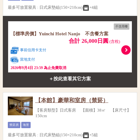
最多可放置寢具
:
日式床墊組(150×210cm)
×4組
不含用餐
【標準房價】Yuinchi Hotel Nanjo 不含餐方案
合計 26,000日圓
(含稅)
事前信用卡支付
當地支付
2026年9月4日 23:59 為止免費取消
＋按此查看其它方案
【本館】豪華和室房（禁菸）
【客房類型】日式客房 【面積】38㎡ 【床尺寸】
150cm
禁菸房
海景
最多可放置寢具
:
日式床墊組(150×210cm)
×5組