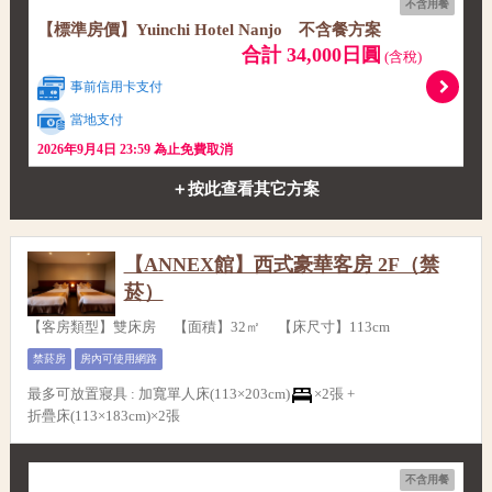
不含用餐
【標準房價】Yuinchi Hotel Nanjo 不含餐方案
合計 34,000日圓
(含稅)
事前信用卡支付
當地支付
2026年9月4日 23:59 為止免費取消
＋按此查看其它方案
【ANNEX館】西式豪華客房 2F（禁
菸）
【客房類型】雙床房 【面積】32㎡ 【床尺寸】113cm
禁菸房
房內可使用網路
最多可放置寢具
:
加寬單人床(113×203cm)
×2張 +
折疊床(113×183cm)×2張
不含用餐