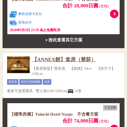
合計 28,000日圓
(含稅)
事前信用卡支付
當地支付
2026年9月4日 23:59 為止免費取消
＋按此查看其它方案
【ANNEX館】套房（禁菸）
【客房類型】雙床房 【面積】64㎡ 【床尺寸】
140cm
禁菸房
房內可使用網路
海景
最多可放置寢具
:
雙人床(140×200cm)
×2張
不含用餐
【標準房價】Yuinchi Hotel Nanjo 不含餐方案
合計 74,000日圓
(含稅)