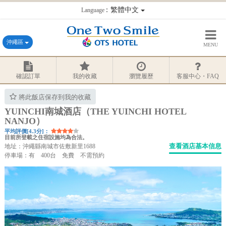
：繁體中文
Language
沖繩區
MENU
確認訂單
我的收藏
瀏覽履歷
客服中心・FAQ
將此飯店保存到我的收藏
YUINCHI南城酒店（THE YUINCHI HOTEL
NANJO）
平均評價[4.3分]：
目前所登載之住宿設施均為合法。
查看酒店基本信息
地址：沖繩縣南城市佐敷新里1688
停車場：有 400台 免費 不需預約