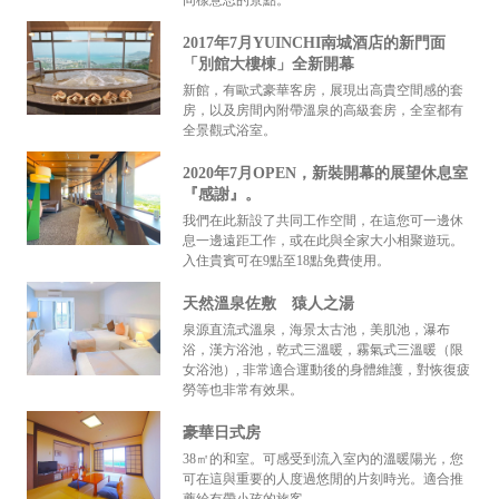
2017年7月YUINCHI南城酒店的新門面
「別館大樓棟」全新開幕
新館，有歐式豪華客房，展現出高貴空間感的套
房，以及房間內附帶溫泉的高級套房，全室都有
全景觀式浴室。
2020年7月OPEN，新裝開幕的展望休息室
『感謝』。
我們在此新設了共同工作空間，在這您可一邊休
息一邊遠距工作，或在此與全家大小相聚遊玩。
入住貴賓可在9點至18點免費使用。
天然溫泉佐敷 猿人之湯
泉源直流式溫泉，海景太古池，美肌池，瀑布
浴，漢方浴池，乾式三溫暖，霧氣式三溫暖（限
女浴池）, 非常適合運動後的身體維護，對恢復疲
勞等也非常有效果。
豪華日式房
38㎡的和室。可感受到流入室內的溫暖陽光，您
可在這與重要的人度過悠閒的片刻時光。適合推