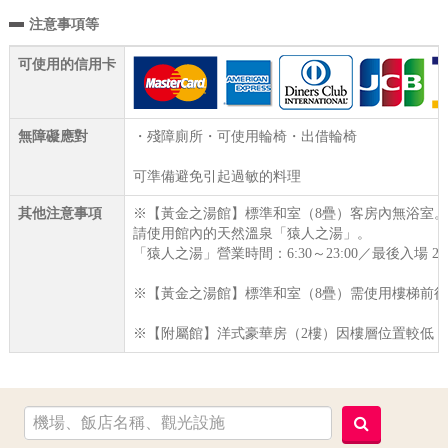
注意事項等
可使用的信用卡
無障礙應對
・殘障廁所・可使用輪椅・出借輪椅
可準備避免引起過敏的料理
其他注意事項
※【黃金之湯館】標準和室（8疊）客房內無浴室
請使用館內的天然溫泉「猿人之湯」。
「猿人之湯」營業時間：6:30～23:00／最後入場 22:
※【黃金之湯館】標準和室（8疊）需使用樓梯前
※【附屬館】洋式豪華房（2樓）因樓層位置較低