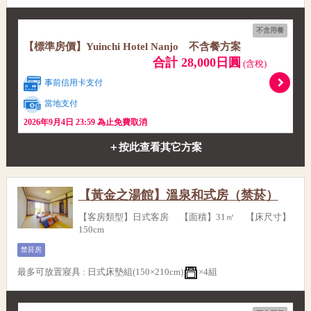
不含用餐
【標準房價】Yuinchi Hotel Nanjo 不含餐方案
合計 28,000日圓
(含稅)
事前信用卡支付
當地支付
2026年9月4日 23:59 為止免費取消
＋按此查看其它方案
【黃金之湯館】溫泉和式房（禁菸）
【客房類型】日式客房 【面積】31㎡ 【床尺寸】
150cm
禁菸房
最多可放置寢具
:
日式床墊組(150×210cm)
×4組